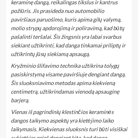
keraminę dangą, reikalingas tikslus ir kantrus
požiūris. Jis prasideda nuo automobilio
paviršiaus paruošimo, kuris apima gilų valymą,
molio strypų apdorojimą ir poliravimą, kad būtų
pašalinti teršalai. Šis žingsnis yra labai svarbus
siekiant užtikrinti, kad danga tinkamai priliptų ir
užtikrintų jūsų siekiamą apsaugą.
Kryžminio šlifavimo technika užtikrina tolygų
pasiskirstymą visame paviršiuje dengiant dangą.
Šis sluoksniavimo metodas apima kiekvieną
centimetrą, užtikrindamas vienodą apsauginę
barjerą.
Vienas iš pagrindinių klestinčios keraminės
dangos taikymo aspektų yra kietėjimo laiko
laikymasis. Kiekvienas sluoksnis turi būti visiškai
sukietėjęs prieš dengiant kitą, kad danga