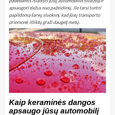
padedantis išlaikyti jūsų automobilio išvaizdą ir
apsaugoti dažus nuo pažeidimų. Jie tarsi turėti
papildomą šarvų sluoksnį, kad jūsų transporto
priemonė išliktų graži daugelį metų.
Kaip keraminės dangos
apsaugo jūsų automobilį