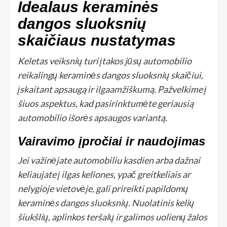
Idealaus keraminės
dangos sluoksnių
skaičiaus nustatymas
Keletas veiksnių turi įtakos jūsų automobilio
reikalingų keraminės dangos sluoksnių skaičiui,
įskaitant apsaugą ir ilgaamžiškumą. Pažvelkime į
šiuos aspektus, kad pasirinktumėte geriausią
automobilio išorės apsaugos variantą.
Vairavimo įpročiai ir naudojimas
Jei važinėjate automobiliu kasdien arba dažnai
keliaujate į ilgas keliones, ypač greitkeliais ar
nelygioje vietovėje, gali prireikti papildomų
keraminės dangos sluoksnių. Nuolatinis kelių
šiukšlių, aplinkos teršalų ir galimos uolienų žalos