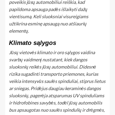
poveikis jūsų automobiliui reiškia, kad
papildoma apsauga padės išlaikyti dažų
vientisumą. Keli sluoksniai visureigiams
užtikrina esminę apsaugą nuo atšiaurių
elementų.
Klimato sąlygos
Jūsų vietovės klimato ir oro sąlygos vaidina
svarbų vaidmenį nustatant, kiek dangos
sluoksnių reikės jūsų automobiliui. Didesnė
rizika sugadinti transporto priemones, kurias
veikia intensyvūs saulės spinduliai, stiprus lietus
ar sniegas. Pridėjus daugiau keraminės dangos
sluoksnių, pagerėja atsparumas UV spinduliams
ir hidrofobines savybės, todėl jūsų automobilis
bus apsaugotas nuo saulės spindulių ir drėgmės,