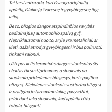
Tai tarsi antra oda, kuri išsaugo originalią
apdailą, išlaiko ją švaresnę ir gyvybingesnę ilgą
laiką.
Be to, blizgios dangos atspindinčios savybės
padidina jūsų automobilio spalvų gylį.
Nepriklausomai nuo to, ar jie yra metaliniai, ar
kieti, dažai atrodys gyvybingesni ir bus poliruoti,
tinkami salonui.
Užtepus kelis keraminės dangos sluoksnius šis
efektas tik sustiprinamas, o sluoksnis po
sluoksnio pridedamas blizgesys, kuris pagilina
blizgesį. Kiekvienas sluoksnis sustiprina blizgesį
ir prailgina jo tarnavimo laiką, pavyzdžiui,
pridedant lako sluoksnių, kad apdaila būtų
tobula, blizganti.