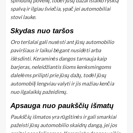
spindulių poveikį, todėl jūsų dažai išlaiko ryškią
spalvą ir ilgiau šviečia, ypač jei automobiliai
stovi lauke.
Skydas nuo taršos
Oro teršalai gali nusėsti ant jūsų automobilio
paviršiaus ir laikui bėgant nusidėti arba
išėsdinti. Keraminės dangos tarnauja kaip
barjeras, neleidžiantis šioms kenksmingoms
dalelėms prilipti prie jūsų dažų, todėl jūsų
automobilį lengviau valyti ir jis mažiau kenčia
nuo ilgalaikių pažeidimų.
Apsauga nuo paukščių išmatų
Paukščių išmatos yra rūgštinės ir gali smarkiai
pažeisti jūsų automobilio skaidrų dangą, jei jos