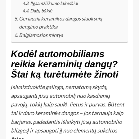
Ilgaamžiškumo lūkesčiai
Dažų būklė
Geriausia keramikos dangos sluoksnių
dengimo praktika
Baigiamosios mintys
Kodėl automobiliams
reikia keraminių dangų?
Štai ką turėtumėte žinoti
Įsivaizduokite galingą, nematomą skydą,
apsaugantį jūsų automobilį nuo kasdienių
pavojų, tokių kaip saulė, lietus ir purvas. Būtent
tai ir daro keraminės dangos – jos tarnauja kaip
barjeras, padedantis išlaikyti jūsų automobilio
blizgesį ir apsaugoti jį nuo elementų sukeltos