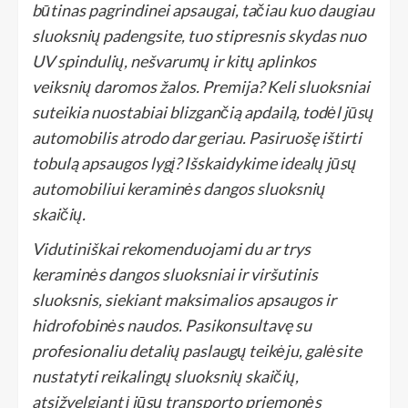
būtinas pagrindinei apsaugai, tačiau kuo daugiau
sluoksnių padengsite, tuo stipresnis skydas nuo
UV spindulių, nešvarumų ir kitų aplinkos
veiksnių daromos žalos. Premija? Keli sluoksniai
suteikia nuostabiai blizgančią apdailą, todėl jūsų
automobilis atrodo dar geriau. Pasiruošę ištirti
tobulą apsaugos lygį? Išskaidykime idealų jūsų
automobiliui keraminės dangos sluoksnių
skaičių.
Vidutiniškai rekomenduojami du ar trys
keraminės dangos sluoksniai ir viršutinis
sluoksnis, siekiant maksimalios apsaugos ir
hidrofobinės naudos. Pasikonsultavę su
profesionaliu detalių paslaugų teikėju, galėsite
nustatyti reikalingų sluoksnių skaičių,
atsižvelgiant į jūsų transporto priemonės