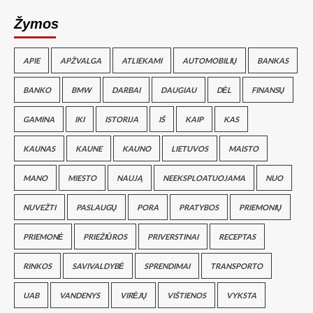
Žymos
APIE
APŽVALGA
ATLIEKAMI
AUTOMOBILIŲ
BANKAS
BANKO
BMW
DARBAI
DAUGIAU
DĖL
FINANSŲ
GAMINA
IKI
ISTORIJA
IŠ
KAIP
KAS
KAUNAS
KAUNE
KAUNO
LIETUVOS
MAISTO
MANO
MIESTO
NAUJĄ
NEEKSPLOATUOJAMA
NUO
NUVEŽTI
PASLAUGŲ
PORA
PRATYBOS
PRIEMONIŲ
PRIEMONĖ
PRIEŽIŪROS
PRIVERSTINAI
RECEPTAS
RINKOS
SAVIVALDYBĖ
SPRENDIMAI
TRANSPORTO
UAB
VANDENYS
VIRĖJŲ
VIŠTIENOS
VYKSTA