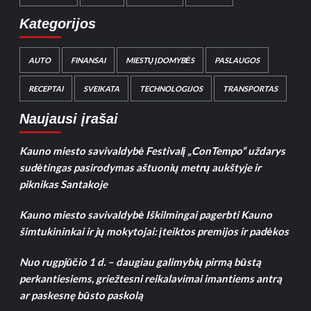
Kategorijos
AUTO
FINANSAI
MIESTŲ ĮDOMYBĖS
PASLAUGOS
RECEPTAI
SVEIKATA
TECHNOLOGIJOS
TRANSPORTAS
Naujausi įrašai
Kauno miesto savivaldybė Festivalį „ConTempo“ uždarys
sudėtingas pasirodymas aštuonių metrų aukštyje ir
piknikas Santakoje
Kauno miesto savivaldybė Iškilmingai pagerbti Kauno
šimtukininkai ir jų mokytojai: įteiktos premijos ir padėkos
Nuo rugpjūčio 1 d. – daugiau galimybių pirmą būstą
perkantiesiems, griežtesni reikalavimai imantiems antrą
ar paskesnę būsto paskolą