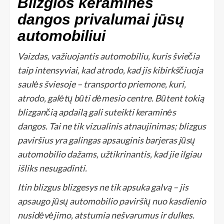
Blizgios keraminės
dangos privalumai jūsų
automobiliui
Vaizdas, važiuojantis automobiliu, kuris šviečia
taip intensyviai, kad atrodo, kad jis kibirkščiuoja
saulės šviesoje – transporto priemone, kuri,
atrodo, galėtų būti dėmesio centre. Būtent tokią
blizgančią apdailą gali suteikti keraminės
dangos. Tai ne tik vizualinis atnaujinimas; blizgus
paviršius yra galingas apsauginis barjeras jūsų
automobilio dažams, užtikrinantis, kad jie ilgiau
išliks nesugadinti.
Itin blizgus blizgesys ne tik apsuka galvą – jis
apsaugo jūsų automobilio paviršių nuo kasdienio
nusidėvėjimo, atstumia nešvarumus ir dulkes.