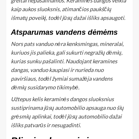
greitai nepašalinamos. Keraminės dangos veikia
kaip aukos sluoksnis, atimančios paukščių
išmatų poveikį, todėl jūsų dažai išliks apsaugoti.
Atsparumas vandens dėmėms
Nors pats vanduo nėra kenksmingas, mineralai,
kuriuos jis palieka, gali sukurti negražių dėmių,
kurias sunku pašalinti. Naudojant keramines
dangas, vanduo kaupiasi ir nurieda nuo
paviršiaus, todėl žymiai sumažėja vandens
dėmių susidarymo tikimybė.
Užtepus kelis keraminės dangos sluoksnius
sustiprinama jūsų automobilio apsauga nuo šių
grėsmių aplinkai, todėl jūsų automobilio dažai
išliks patvarūs ir nesugadinti.