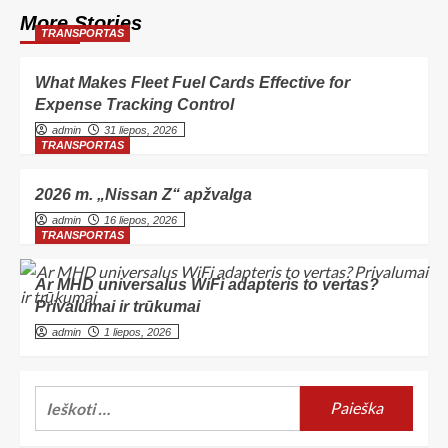
More Stories
TRANSPORTAS
What Makes Fleet Fuel Cards Effective for
Expense Tracking Control
admin
31 liepos, 2026
TRANSPORTAS
2026 m. „Nissan Z“ apžvalga
admin
16 liepos, 2026
TRANSPORTAS
Ar MHD universalus WiFi adapteris to vertas?
Privalumai ir trūkumai
admin
1 liepos, 2026