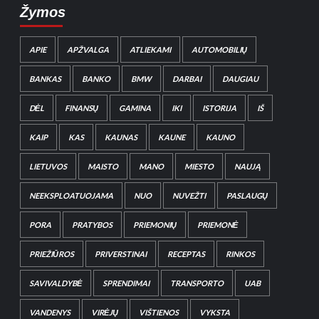
Žymos
APIE
APŽVALGA
ATLIEKAMI
AUTOMOBILIŲ
BANKAS
BANKO
BMW
DARBAI
DAUGIAU
DĖL
FINANSŲ
GAMINA
IKI
ISTORIJA
IŠ
KAIP
KAS
KAUNAS
KAUNE
KAUNO
LIETUVOS
MAISTO
MANO
MIESTO
NAUJĄ
NEEKSPLOATUOJAMA
NUO
NUVEŽTI
PASLAUGŲ
PORA
PRATYBOS
PRIEMONIŲ
PRIEMONĖ
PRIEŽIŪROS
PRIVERSTINAI
RECEPTAS
RINKOS
SAVIVALDYBĖ
SPRENDIMAI
TRANSPORTO
UAB
VANDENYS
VIRĖJŲ
VIŠTIENOS
VYKSTA