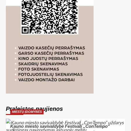
Praleistos naujienos
MIESTŲ ĮDOMYBĖS
Kauno miesto savivaldybė Festivalį „ConTempo“