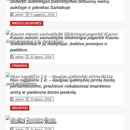
uždarys sudėtingas pasirodymas aštuonių metrų
aukštyje ir piknikas Santakoje
admin
5 rugpjūčio, 2026
MIESTŲ ĮDOMYBĖS
Kauno miesto savivaldybė Iškilmingai pagerbti Kauno
šimtukininkai ir jų mokytojai: įteiktos premijos ir
padėkos
admin
31 liepos, 2026
FINANSAI
Nuo rugpjūčio 1 d. – daugiau galimybių pirmą būstą
perkantiesiems, griežtesni reikalavimai imantiems
antrą ar paskesnę būsto paskolą
admin
31 liepos, 2026
RECEPTAI
Stuffed Zucchini Boats
admin
31 liepos, 2026