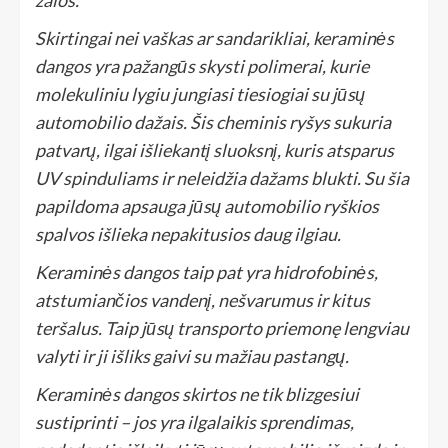
žalos.
Skirtingai nei vaškas ar sandarikliai, keraminės
dangos yra pažangūs skysti polimerai, kurie
molekuliniu lygiu jungiasi tiesiogiai su jūsų
automobilio dažais. Šis cheminis ryšys sukuria
patvarų, ilgai išliekantį sluoksnį, kuris atsparus
UV spinduliams ir neleidžia dažams blukti. Su šia
papildoma apsauga jūsų automobilio ryškios
spalvos išlieka nepakitusios daug ilgiau.
Keraminės dangos taip pat yra hidrofobinės,
atstumiančios vandenį, nešvarumus ir kitus
teršalus. Taip jūsų transporto priemonę lengviau
valyti ir ji išliks gaivi su mažiau pastangų.
Keraminės dangos skirtos ne tik blizgesiui
sustiprinti – jos yra ilgalaikis sprendimas,