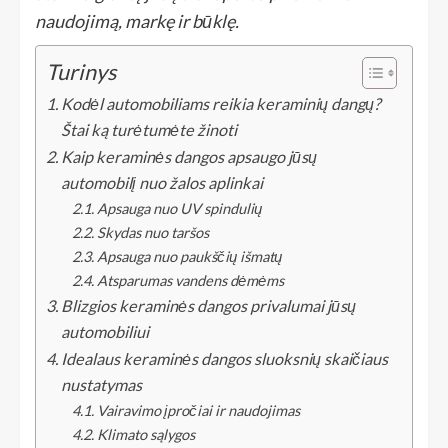
naudojimą, markę ir būklę.
Turinys
Kodėl automobiliams reikia keraminių dangų?
Štai ką turėtumėte žinoti
Kaip keraminės dangos apsaugo jūsų
automobilį nuo žalos aplinkai
Apsauga nuo UV spindulių
Skydas nuo taršos
Apsauga nuo paukščių išmatų
Atsparumas vandens dėmėms
Blizgios keraminės dangos privalumai jūsų
automobiliui
Idealaus keraminės dangos sluoksnių skaičiaus
nustatymas
Vairavimo įpročiai ir naudojimas
Klimato sąlygos