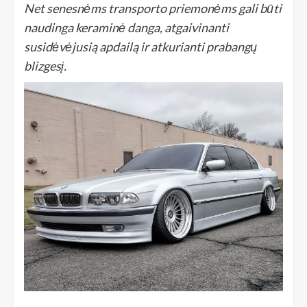
Net senesnėms transporto priemonėms gali būti
naudinga keraminė danga, atgaivinanti
susidėvėjusią apdailą ir atkurianti prabangų
blizgesį.