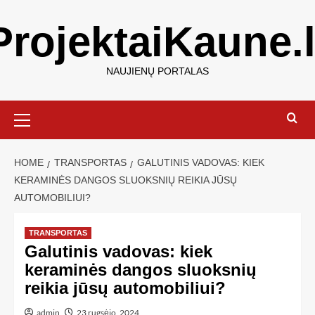
ProjektaiKaune.l
NAUJIENŲ PORTALAS
HOME
TRANSPORTAS
GALUTINIS VADOVAS: KIEK
KERAMINĖS DANGOS SLUOKSNIŲ REIKIA JŪSŲ
AUTOMOBILIUI?
TRANSPORTAS
Galutinis vadovas: kiek
keraminės dangos sluoksnių
reikia jūsų automobiliui?
admin
23 rugsėjo, 2024