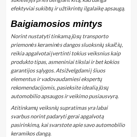
efektyviai sukibtų ir užtikrintų ilgalaikę apsaugą.
Baigiamosios mintys
Norint nustatyti tinkamą jūsų transporto
priemonės keraminės dangos sluoksnių skaičių,
reikia apgalvotai įvertinti tokius veiksnius kaip
produkto tipas, asmeniniai tikslai ir bet kokios
garantijos sąlygos. Atsižvelgdami į šiuos
elementus ir vadovaudamiesi ekspertų
rekomendacijomis, pasieksite idealią jūsų
automobilio apsaugos ir veikimo pusiausvyrą.
Atitinkamų veiksnių supratimas yra labai
svarbus norint padaryti gerai apgalvotą
pasirinkimą, kai svarstote apie savo automobilio
keramikos dangą.