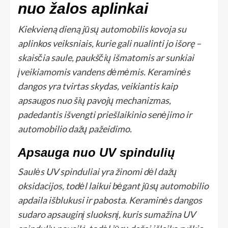
nuo žalos aplinkai
Kiekvieną dieną jūsų automobilis kovoja su
aplinkos veiksniais, kurie gali nualinti jo išorę –
skaisčia saule, paukščių išmatomis ar sunkiai
įveikiamomis vandens dėmėmis. Keraminės
dangos yra tvirtas skydas, veikiantis kaip
apsaugos nuo šių pavojų mechanizmas,
padedantis išvengti priešlaikinio senėjimo ir
automobilio dažų pažeidimo.
Apsauga nuo UV spindulių
Saulės UV spinduliai yra žinomi dėl dažų
oksidacijos, todėl laikui bėgant jūsų automobilio
apdaila išblukusi ir pabosta. Keraminės dangos
sudaro apsauginį sluoksnį, kuris sumažina UV