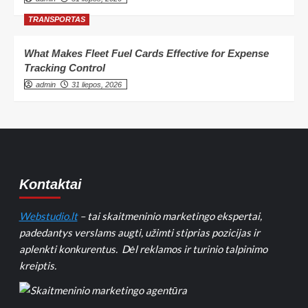
TRANSPORTAS
What Makes Fleet Fuel Cards Effective for Expense
Tracking Control
admin
31 liepos, 2026
Kontaktai
Webstudio.lt
– tai skaitmeninio marketingo ekspertai,
padedantys verslams augti, užimti stiprias pozicijas ir
aplenkti konkurentus. Dėl reklamos ir turinio talpinimo
kreiptis.