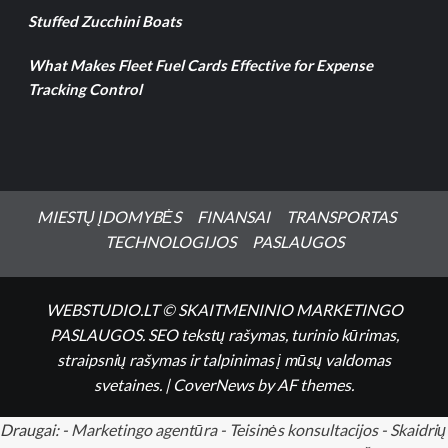
Stuffed Zucchini Boats
What Makes Fleet Fuel Cards Effective for Expense
Tracking Control
MIESTŲ ĮDOMYBĖS
FINANSAI
TRANSPORTAS
TECHNOLOGIJOS
PASLAUGOS
WEBSTUDIO.LT © SKAITMENINIO MARKETINGO
PASLAUGOS. SEO tekstų rašymas, turinio kūrimas,
straipsnių rašymas ir talpinimas į mūsų valdomas
svetaines.
|
CoverNews
by AF themes.
Draugai: -
Marketingo agentūra
-
Teisinės konsultacijos
-
Skaidrių