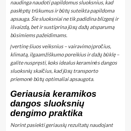
naudinga naudoti papildomus sluoksnius, kad
paslėptų trūkumus ir būtų suteikta papildoma
apsauga. Šie sluoksniai ne tik padidina blizgesį ir
išvaizdą, bet ir sustiprina jūsų dažų atsparumą
būsimiems pažeidimams.
Įvertinę šiuos veiksnius – vairavimo įpročius,
klimatą, ilgaamžiškumo poreikius ir dažų būklę –
galite nuspręsti, koks idealus keraminės dangos
sluoksnių skaičius, kad jūsų transporto
priemonė būtų optimaliai apsaugota.
Geriausia keramikos
dangos sluoksnių
dengimo praktika
Norint pasiekti geriausių rezultatų naudojant