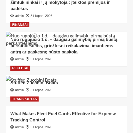
šimtukininkai ir jų mokytojai: įteiktos premijos ir
padėkos
admin
31 liepos, 2026
FINANSAI
Nuo rugpjūčio 1 d. – daugiau galimybių pirmą būstą
perkantiesiems, griežtesni reikalavimai imantiems
antrą ar paskesnę būsto paskolą
admin
31 liepos, 2026
RECEPTAI
Stuffed Zucchini Boats
admin
31 liepos, 2026
TRANSPORTAS
What Makes Fleet Fuel Cards Effective for Expense
Tracking Control
admin
31 liepos, 2026