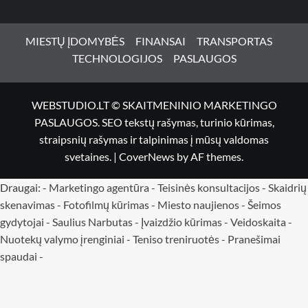
MIESTŲ ĮDOMYBĖS
FINANSAI
TRANSPORTAS
TECHNOLOGIJOS
PASLAUGOS
WEBSTUDIO.LT © SKAITMENINIO MARKETINGO
PASLAUGOS. SEO tekstų rašymas, turinio kūrimas,
straipsnių rašymas ir talpinimas į mūsų valdomas
svetaines.
|
CoverNews
by AF themes.
Draugai: -
Marketingo agentūra
-
Teisinės konsultacijos
-
Skaidrių
skenavimas
-
Fotofilmų kūrimas
-
Miesto naujienos
-
Šeimos
gydytojai
-
Saulius Narbutas
-
Įvaizdžio kūrimas
-
Veidoskaita
-
Nuotekų valymo įrenginiai -
Teniso treniruotės
- Pranešimai
spaudai -