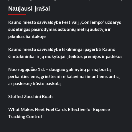
Naujausi įrašai
Kauno miesto savivaldybė Festivalį „ConTempo“ uždarys
sudėtingas pasirodymas aštuonių metrų aukštyje ir
piknikas Santakoje
Kauno miesto savivaldybė Iškilmingai pagerbti Kauno
šimtukininkai ir jų mokytojai: įteiktos premijos ir padėkos
Nuo rugpjūčio 1 d. – daugiau galimybių pirmą būstą
perkantiesiems, griežtesni reikalavimai imantiems antrą
ar paskesnę būsto paskolą
Stuffed Zucchini Boats
What Makes Fleet Fuel Cards Effective for Expense
Tracking Control