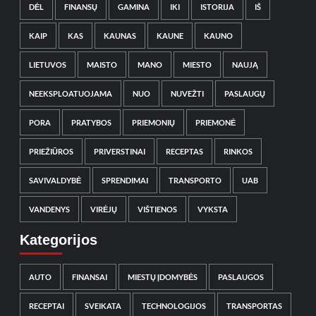
DĖL
FINANSŲ
GAMINA
IKI
ISTORIJA
IŠ
KAIP
KAS
KAUNAS
KAUNE
KAUNO
LIETUVOS
MAISTO
MANO
MIESTO
NAUJĄ
NEEKSPLOATUOJAMA
NUO
NUVEŽTI
PASLAUGŲ
PORA
PRATYBOS
PRIEMONIŲ
PRIEMONĖ
PRIEŽIŪROS
PRIVERSTINAI
RECEPTAS
RINKOS
SAVIVALDYBĖ
SPRENDIMAI
TRANSPORTO
UAB
VANDENYS
VIRĖJŲ
VIŠTIENOS
VYKSTA
Kategorijos
AUTO
FINANSAI
MIESTŲ ĮDOMYBĖS
PASLAUGOS
RECEPTAI
SVEIKATA
TECHNOLOGIJOS
TRANSPORTAS