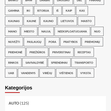
BANKO
BMW
DARBAI
DAUGIAU
DĖL
FINANSŲ
GAMINA
IKI
ISTORIJA
IŠ
KAIP
KAS
KAUNAS
KAUNE
KAUNO
LIETUVOS
MAISTO
MANO
MIESTO
NAUJĄ
NEEKSPLOATUOJAMA
NUO
NUVEŽTI
PASLAUGŲ
PORA
PRATYBOS
PRIEMONIŲ
PRIEMONĖ
PRIEŽIŪROS
PRIVERSTINAI
RECEPTAS
RINKOS
SAVIVALDYBĖ
SPRENDIMAI
TRANSPORTO
UAB
VANDENYS
VIRĖJŲ
VIŠTIENOS
VYKSTA
Kategorijos
(125)
AUTO