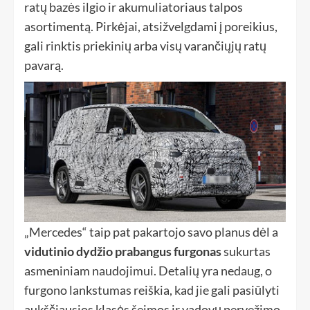
ratų bazės ilgio ir akumuliatoriaus talpos
asortimentą. Pirkėjai, atsižvelgdami į poreikius,
gali rinktis priekinių arba visų varančiųjų ratų
pavarą.
„Mercedes“ taip pat pakartojo savo planus dėl a
vidutinio dydžio prabangus furgonas
sukurtas
asmeniniam naudojimui. Detalių yra nedaug, o
furgono lankstumas reiškia, kad jie gali pasiūlyti
aukščiausios klasės šeimos ir vadovų pervežimo