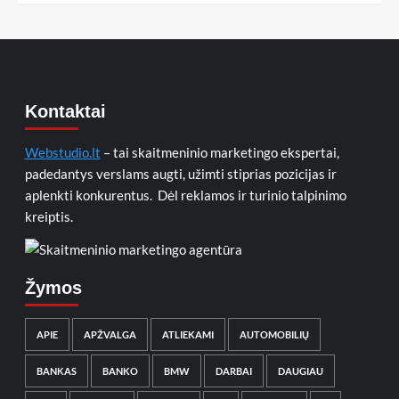
Kontaktai
Webstudio.lt
– tai skaitmeninio marketingo ekspertai,
padedantys verslams augti, užimti stiprias pozicijas ir
aplenkti konkurentus. Dėl reklamos ir turinio talpinimo
kreiptis.
Žymos
APIE
APŽVALGA
ATLIEKAMI
AUTOMOBILIŲ
BANKAS
BANKO
BMW
DARBAI
DAUGIAU