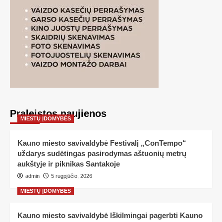
Praleistos naujienos
MIESTŲ ĮDOMYBĖS
Kauno miesto savivaldybė Festivalį „ConTempo“
uždarys sudėtingas pasirodymas aštuonių metrų
aukštyje ir piknikas Santakoje
admin
5 rugpjūčio, 2026
MIESTŲ ĮDOMYBĖS
Kauno miesto savivaldybė Iškilmingai pagerbti Kauno