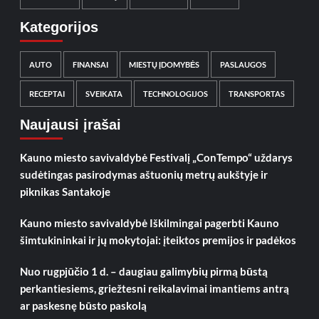
Kategorijos
AUTO
FINANSAI
MIESTŲ ĮDOMYBĖS
PASLAUGOS
RECEPTAI
SVEIKATA
TECHNOLOGIJOS
TRANSPORTAS
Naujausi įrašai
Kauno miesto savivaldybė Festivalį „ConTempo“ uždarys
sudėtingas pasirodymas aštuonių metrų aukštyje ir
piknikas Santakoje
Kauno miesto savivaldybė Iškilmingai pagerbti Kauno
šimtukininkai ir jų mokytojai: įteiktos premijos ir padėkos
Nuo rugpjūčio 1 d. – daugiau galimybių pirmą būstą
perkantiesiems, griežtesni reikalavimai imantiems antrą
ar paskesnę būsto paskolą