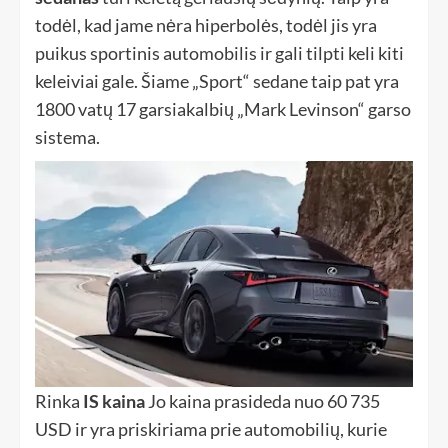
todėl, kad jame nėra hiperbolės, todėl jis yra
puikus sportinis automobilis ir gali tilpti keli kiti
keleiviai gale. Šiame „Sport“ sedane taip pat yra
1800 vatų 17 garsiakalbių „Mark Levinson“ garso
sistema.
Rinka
IS kaina
Jo kaina prasideda nuo 60 735
USD ir yra priskiriama prie automobilių, kurie