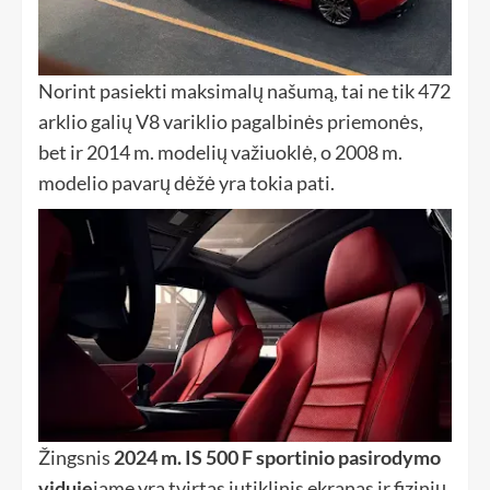
Norint pasiekti maksimalų našumą, tai ne tik 472
arklio galių V8 variklio pagalbinės priemonės,
bet ir 2014 m. modelių važiuoklė, o 2008 m.
modelio pavarų dėžė yra tokia pati.
Žingsnis
2024 m. IS 500 F sportinio pasirodymo
viduje
jame yra tvirtas jutiklinis ekranas ir fizinių