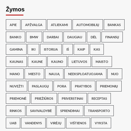
Žymos
APIE
APŽVALGA
ATLIEKAMI
AUTOMOBILIŲ
BANKAS
BANKO
BMW
DARBAI
DAUGIAU
DĖL
FINANSŲ
GAMINA
IKI
ISTORIJA
IŠ
KAIP
KAS
KAUNAS
KAUNE
KAUNO
LIETUVOS
MAISTO
MANO
MIESTO
NAUJĄ
NEEKSPLOATUOJAMA
NUO
NUVEŽTI
PASLAUGŲ
PORA
PRATYBOS
PRIEMONIŲ
PRIEMONĖ
PRIEŽIŪROS
PRIVERSTINAI
RECEPTAS
RINKOS
SAVIVALDYBĖ
SPRENDIMAI
TRANSPORTO
UAB
VANDENYS
VIRĖJŲ
VIŠTIENOS
VYKSTA