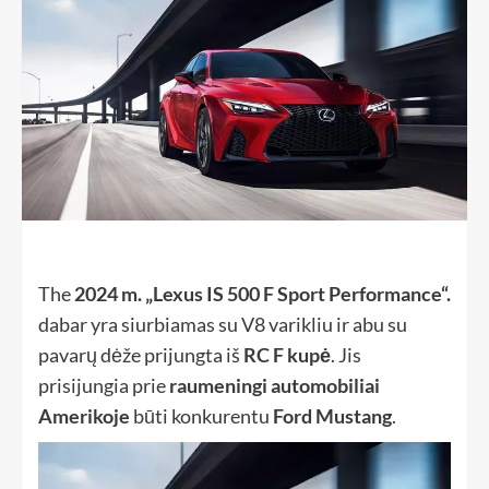
The
2024 m. „Lexus IS 500 F Sport Performance“.
dabar yra siurbiamas su V8 ​​varikliu ir abu su
pavarų dėže prijungta iš
RC F kupė
. Jis
prisijungia prie
raumeningi automobiliai
Amerikoje
būti konkurentu
Ford Mustang
.