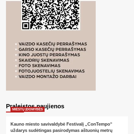
Praleistos naujienos
MIESTŲ ĮDOMYBĖS
Kauno miesto savivaldybė Festivalį „ConTempo“
uždarys sudėtingas pasirodymas aštuonių metrų