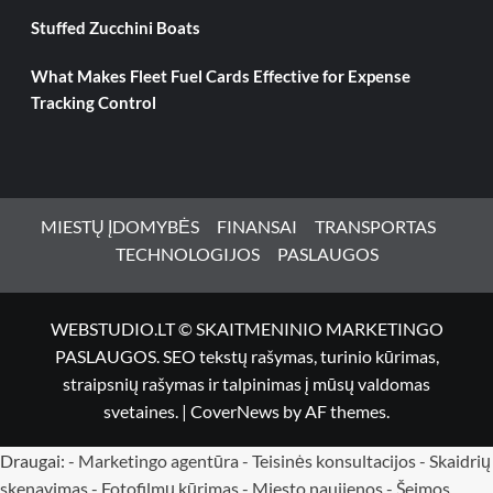
Stuffed Zucchini Boats
What Makes Fleet Fuel Cards Effective for Expense
Tracking Control
MIESTŲ ĮDOMYBĖS
FINANSAI
TRANSPORTAS
TECHNOLOGIJOS
PASLAUGOS
WEBSTUDIO.LT © SKAITMENINIO MARKETINGO
PASLAUGOS. SEO tekstų rašymas, turinio kūrimas,
straipsnių rašymas ir talpinimas į mūsų valdomas
svetaines.
|
CoverNews
by AF themes.
Draugai: -
Marketingo agentūra
-
Teisinės konsultacijos
-
Skaidrių
skenavimas
-
Fotofilmų kūrimas
-
Miesto naujienos
-
Šeimos