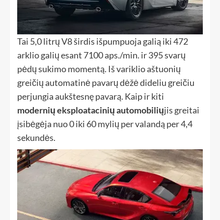
Tai 5,0 litrų V8 širdis išpumpuoja galią iki 472
arklio galių esant 7100 aps./min. ir 395 svarų
pėdų sukimo momentą. Iš variklio aštuonių
greičių automatinė pavarų dėžė dideliu greičiu
perjungia aukštesnę pavarą. Kaip ir kiti
modernių eksploatacinių automobilių
jis greitai
įsibėgėja nuo 0 iki 60 mylių per valandą per 4,4
sekundės.