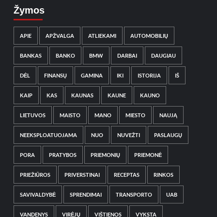
Žymos
APIE
APŽVALGA
ATLIEKAMI
AUTOMOBILIŲ
BANKAS
BANKO
BMW
DARBAI
DAUGIAU
DĖL
FINANSŲ
GAMINA
IKI
ISTORIJA
IŠ
KAIP
KAS
KAUNAS
KAUNE
KAUNO
LIETUVOS
MAISTO
MANO
MIESTO
NAUJĄ
NEEKSPLOATUOJAMA
NUO
NUVEŽTI
PASLAUGŲ
PORA
PRATYBOS
PRIEMONIŲ
PRIEMONĖ
PRIEŽIŪROS
PRIVERSTINAI
RECEPTAS
RINKOS
SAVIVALDYBĖ
SPRENDIMAI
TRANSPORTO
UAB
VANDENYS
VIRĖJŲ
VIŠTIENOS
VYKSTA