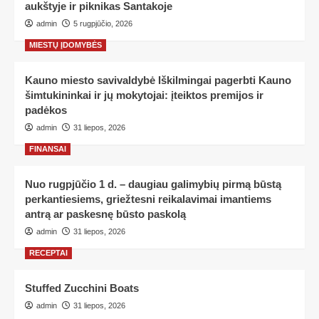
aukštyje ir piknikas Santakoje
admin
5 rugpjūčio, 2026
MIESTŲ ĮDOMYBĖS
Kauno miesto savivaldybė Iškilmingai pagerbti Kauno
šimtukininkai ir jų mokytojai: įteiktos premijos ir
padėkos
admin
31 liepos, 2026
FINANSAI
Nuo rugpjūčio 1 d. – daugiau galimybių pirmą būstą
perkantiesiems, griežtesni reikalavimai imantiems
antrą ar paskesnę būsto paskolą
admin
31 liepos, 2026
RECEPTAI
Stuffed Zucchini Boats
admin
31 liepos, 2026