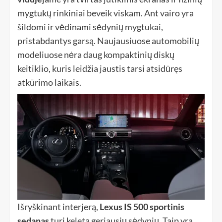
mygtukų rinkiniai beveik viskam. Ant vairo yra
šildomi ir vėdinami sėdynių mygtukai,
pristabdantys garsą. Naujausiuose automobilių
modeliuose nėra daug kompaktinių diskų
keitiklio, kuris leidžia jaustis tarsi atsidūręs
atkūrimo laikais.
Išryškinant interjerą,
Lexus IS 500 sportinis
sedanas
turi keletą geriausių sėdynių. Taip yra