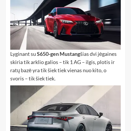
Lyginant su
S650-gen Mustang
šias dvi jėgaines
skiria tik arklio galios – tik 1 AG – ilgis, plotis ir
ratų bazė yra tik šiek tiek vienas nuo kito, o
svoris – tik šiek tiek.