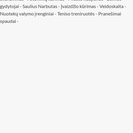
gydytojai
-
Saulius Narbutas
-
Įvaizdžio kūrimas
-
Veidoskaita
-
Nuotekų valymo įrenginiai -
Teniso treniruotės
- Pranešimai
spaudai -