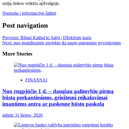
unijų rinkos veiklos apžvalgoje.
Nuoroda į informacijos šaltinį
Post navigation
Previous:
Bihari Kathal ki Sabji | Džekfrutų karis
Next:
nuo grandiozinių projektų iki naujų patogumų gyventojams
More Stories
FINANSAI
Nuo rugpjūčio 1 d. – daugiau galimybių pirmą
būstą perkantiesiems, griežtesni reikalavimai
imantiems antrą ar paskesnę būsto paskolą
admin
31 liepos, 2026