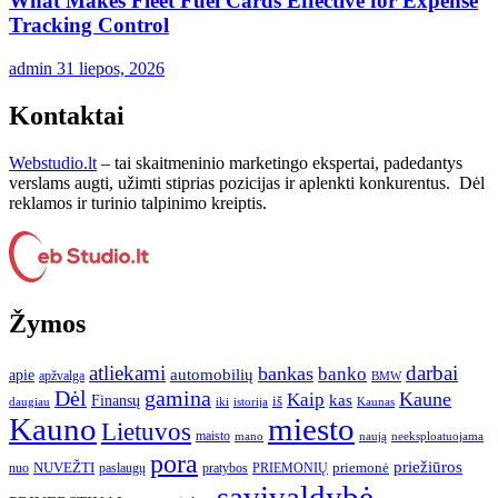
What Makes Fleet Fuel Cards Effective for Expense
Tracking Control
admin
31 liepos, 2026
Kontaktai
Webstudio.lt
– tai skaitmeninio marketingo ekspertai, padedantys
verslams augti, užimti stiprias pozicijas ir aplenkti konkurentus. Dėl
reklamos ir turinio talpinimo kreiptis.
Žymos
atliekami
darbai
bankas
banko
automobilių
apie
apžvalga
BMW
gamina
Dėl
Kaune
Kaip
Finansų
kas
iš
daugiau
iki
istorija
Kaunas
Kauno
miesto
Lietuvos
maisto
neeksploatuojama
mano
naują
pora
priežiūros
NUVEŽTI
nuo
paslaugų
pratybos
PRIEMONIŲ
priemonė
savivaldybė