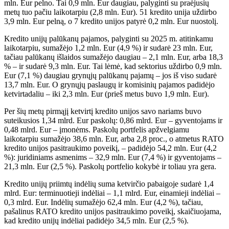
mln. Eur pelno. Tai 0,9 mln. Eur daugiau, palyginti su praėjusių
metų tuo pačiu laikotarpiu (2,8 mln. Eur). 51 kredito unija uždirbo
3,9 mln. Eur pelną, o 7 kredito unijos patyrė 0,2 mln. Eur nuostolį.
Kredito unijų palūkanų pajamos, palyginti su 2025 m. atitinkamu
laikotarpiu, sumažėjo 1,2 mln. Eur (4,9 %) ir sudarė 23 mln. Eur,
tačiau palūkanų išlaidos sumažėjo daugiau – 2,1 mln. Eur, arba 18,3
% – ir sudarė 9,3 mln. Eur. Tai lėmė, kad sektorius uždirbo 0,9 mln.
Eur (7,1 %) daugiau grynųjų palūkanų pajamų – jos iš viso sudarė
13,7 mln. Eur. O grynųjų paslaugų ir komisinių pajamos padidėjo
ketvirtadaliu – iki 2,3 mln. Eur (prieš metus buvo 1,9 mln. Eur).
Per šių metų pirmąjį ketvirtį kredito unijos savo nariams buvo
suteikusios 1,34 mlrd. Eur paskolų: 0,86 mlrd. Eur – gyventojams ir
0,48 mlrd. Eur – įmonėms. Paskolų portfelis apžvelgiamu
laikotarpiu sumažėjo 38,6 mln. Eur, arba 2,8 proc., o atmetus RATO
kredito unijos pasitraukimo poveikį, – padidėjo 54,2 mln. Eur (4,2
%): juridiniams asmenims – 32,9 mln. Eur (7,4 %) ir gyventojams –
21,3 mln. Eur (2,5 %). Paskolų portfelio kokybė ir toliau yra gera.
Kredito unijų priimtų indėlių suma ketvirčio pabaigoje sudarė 1,4
mlrd. Eur: terminuotieji indėliai – 1,1 mlrd. Eur, einamieji indėliai –
0,3 mlrd. Eur. Indėlių sumažėjo 62,4 mln. Eur (4,2 %), tačiau,
pašalinus RATO kredito unijos pasitraukimo poveikį, skaičiuojama,
kad kredito unijų indėliai padidėjo 34,5 mln. Eur (2,5 %).