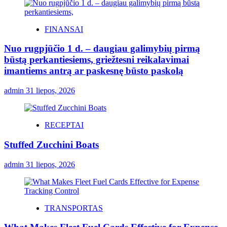
FINANSAI
Nuo rugpjūčio 1 d. – daugiau galimybių pirmą
būstą perkantiesiems, griežtesni reikalavimai
imantiems antrą ar paskesnę būsto paskolą
admin
31 liepos, 2026
RECEPTAI
Stuffed Zucchini Boats
admin
31 liepos, 2026
TRANSPORTAS