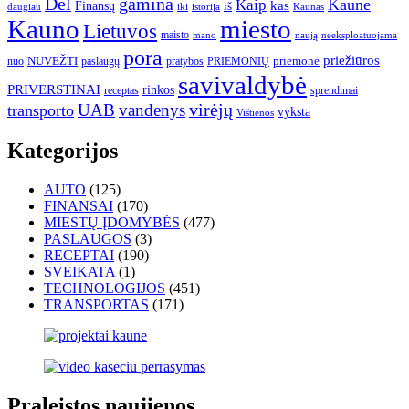
gamina
Dėl
Kaune
Kaip
Finansų
kas
iš
daugiau
iki
istorija
Kaunas
Kauno
miesto
Lietuvos
maisto
neeksploatuojama
mano
naują
pora
priežiūros
NUVEŽTI
nuo
paslaugų
pratybos
PRIEMONIŲ
priemonė
savivaldybė
PRIVERSTINAI
rinkos
receptas
sprendimai
UAB
vandenys
virėjų
transporto
vyksta
Vištienos
Kategorijos
AUTO
(125)
FINANSAI
(170)
MIESTŲ ĮDOMYBĖS
(477)
PASLAUGOS
(3)
RECEPTAI
(190)
SVEIKATA
(1)
TECHNOLOGIJOS
(451)
TRANSPORTAS
(171)
Praleistos naujienos