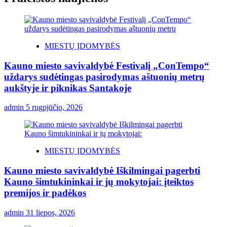
MIESTŲ ĮDOMYBĖS
Kauno miesto savivaldybė Festivalį „ConTempo“
uždarys sudėtingas pasirodymas aštuonių metrų
aukštyje ir piknikas Santakoje
admin
5 rugpjūčio, 2026
MIESTŲ ĮDOMYBĖS
Kauno miesto savivaldybė Iškilmingai pagerbti
Kauno šimtukininkai ir jų mokytojai: įteiktos
premijos ir padėkos
admin
31 liepos, 2026