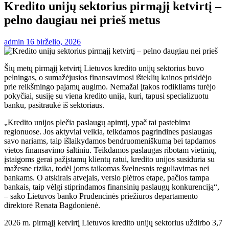
Kredito unijų sektorius pirmąjį ketvirtį –
pelno daugiau nei prieš metus
admin
16 birželio, 2026
Šių metų pirmąjį ketvirtį Lietuvos kredito unijų sektorius buvo
pelningas, o sumažėjusios finansavimosi išteklių kainos prisidėjo
prie reikšmingo pajamų augimo. Nemažai įtakos rodikliams turėjo
pokyčiai, susiję su viena kredito unija, kuri, tapusi specializuotu
banku, pasitraukė iš sektoriaus.
„Kredito unijos plečia paslaugų apimtį, ypač tai pastebima
regionuose. Jos aktyviai veikia, teikdamos pagrindines paslaugas
savo nariams, taip išlaikydamos bendruomeniškumą bei tapdamos
vietos finansavimo šaltiniu. Teikdamos paslaugas ribotam vietinių,
įstaigoms gerai pažįstamų klientų ratui, kredito unijos susiduria su
mažesne rizika, todėl joms taikomas švelnesnis reguliavimas nei
bankams. O atskirais atvejais, verslo plėtros etape, pačios tampa
bankais, taip vėlgi stiprindamos finansinių paslaugų konkurenciją“,
– sako Lietuvos banko Prudencinės priežiūros departamento
direktorė Renata Bagdonienė.
2026 m. pirmąjį ketvirtį Lietuvos kredito unijų sektorius uždirbo 3,7