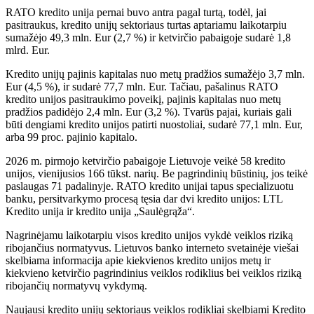
RATO kredito unija pernai buvo antra pagal turtą, todėl, jai
pasitraukus, kredito unijų sektoriaus turtas aptariamu laikotarpiu
sumažėjo 49,3 mln. Eur (2,7 %) ir ketvirčio pabaigoje sudarė 1,8
mlrd. Eur.
Kredito unijų pajinis kapitalas nuo metų pradžios sumažėjo 3,7 mln.
Eur (4,5 %), ir sudarė 77,7 mln. Eur. Tačiau, pašalinus RATO
kredito unijos pasitraukimo poveikį, pajinis kapitalas nuo metų
pradžios padidėjo 2,4 mln. Eur (3,2 %). Tvarūs pajai, kuriais gali
būti dengiami kredito unijos patirti nuostoliai, sudarė 77,1 mln. Eur,
arba 99 proc. pajinio kapitalo.
2026 m. pirmojo ketvirčio pabaigoje Lietuvoje veikė 58 kredito
unijos, vienijusios 166 tūkst. narių. Be pagrindinių būstinių, jos teikė
paslaugas 71 padalinyje. RATO kredito unijai tapus specializuotu
banku, persitvarkymo procesą tęsia dar dvi kredito unijos: LTL
Kredito unija ir kredito unija „Saulėgrąža“.
Nagrinėjamu laikotarpiu visos kredito unijos vykdė veiklos riziką
ribojančius normatyvus. Lietuvos banko interneto svetainėje viešai
skelbiama informacija apie kiekvienos kredito unijos metų ir
kiekvieno ketvirčio pagrindinius veiklos rodiklius bei veiklos riziką
ribojančių normatyvų vykdymą.
Naujausi kredito unijų sektoriaus veiklos rodikliai skelbiami Kredito