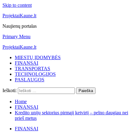
Skip to content
ProjektaiKaune.lt
Naujienų portalas
Primary Menu
ProjektaiKaune.lt
MIESTŲ ĮDOMYBĖS
FINANSAI
TRANSPORTAS
TECHNOLOGIJOS
PASLAUGOS
Ieškoti:
Home
FINANSAI
Kredito unijų sektorius pirmąjį ketvirtį – pelno daugiau nei
prieš metus
FINANSAI