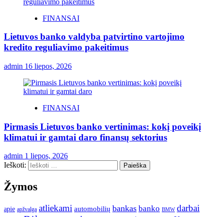
FINANSAI
Lietuvos banko valdyba patvirtino vartojimo
kredito reguliavimo pakeitimus
admin
16 liepos, 2026
FINANSAI
Pirmasis Lietuvos banko vertinimas: kokį poveikį
klimatui ir gamtai daro finansų sektorius
admin
1 liepos, 2026
Ieškoti:
Žymos
atliekami
darbai
bankas
banko
automobilių
apie
apžvalga
BMW