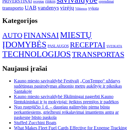
PRIVERSTINAI
rinkos
receptas
sprendimai
UAB
vandenys
virėjų
transporto
vyksta
Vištienos
Kategorijos
MIESTŲ
FINANSAI
AUTO
ĮDOMYBĖS
RECEPTAI
PASLAUGOS
SVEIKATA
TECHNOLOGIJOS
TRANSPORTAS
Naujausi įrašai
Kauno miesto savivaldybė Festivalį „ConTempo“ uždarys
sudėtingas pasirodymas aštuonių metrų aukštyje ir piknikas
Santakoje
Kauno miesto savivaldybė Iškilmingai pagerbti Kauno
šimtukininkai ir jų mokytojai: įteiktos premijos ir padėkos
Nuo rugpjūčio 1 d. – daugiau galimybių pirmą būstą
perkantiesiems, griežtesni reikalavimai imantiems antrą ar
paskesnę būsto paskolą
Stuffed Zucchini Boats
What Makes Fleet Fuel Cards Effective for Expense Tracking