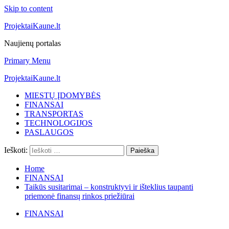
Skip to content
ProjektaiKaune.lt
Naujienų portalas
Primary Menu
ProjektaiKaune.lt
MIESTŲ ĮDOMYBĖS
FINANSAI
TRANSPORTAS
TECHNOLOGIJOS
PASLAUGOS
Ieškoti:
Home
FINANSAI
Taikūs susitarimai – konstruktyvi ir išteklius taupanti
priemonė finansų rinkos priežiūrai
FINANSAI