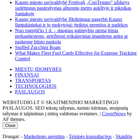
Kauno miesto savivaldybė Festivalį „ConTempo“ uždarys
sudėtingas pasirodymas aštuonių metrų aukštyje ir piknikas
Santakoje
Kauno miesto savivaldybė Iškilmingai pagerbti Kauno
šimtukininkai ir jų mokytojai: įteiktos premijos ir padėkos
Nuo rugpjūčio 1 d. – daugiau galimybių pirmą būstą
perkantiesiems, griežtesni reikalavimai imantiems antrą ar
paskesnę būsto paskolą
Stuffed Zucchini Boats
What Makes Fleet Fuel Cards Effective for Expense Tracking
Control
MIESTŲ ĮDOMYBĖS
FINANSAI
TRANSPORTAS
TECHNOLOGIJOS
PASLAUGOS
WEBSTUDIO.LT © SKAITMENINIO MARKETINGO
PASLAUGOS. SEO tekstų rašymas, turinio kūrimas, straipsnių
rašymas ir talpinimas į mūsų valdomas svetaines.
|
CoverNews
by
AF themes.
Close
Draugai: -
Marketingo agentūra
-
Teisinės konsultacijos
-
Skaidrių