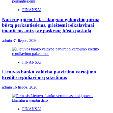
FINANSAI
Nuo rugpjūčio 1 d. – daugiau galimybių pirmą
būstą perkantiesiems, griežtesni reikalavimai
imantiems antrą ar paskesnę būsto paskolą
admin
31 liepos, 2026
FINANSAI
Lietuvos banko valdyba patvirtino vartojimo
kredito reguliavimo pakeitimus
admin
16 liepos, 2026
FINANSAI