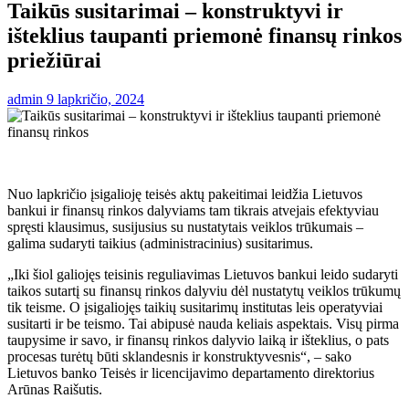
Taikūs susitarimai – konstruktyvi ir
išteklius taupanti priemonė finansų rinkos
priežiūrai
admin
9 lapkričio, 2024
Nuo lapkričio įsigalioję teisės aktų pakeitimai leidžia Lietuvos
bankui ir finansų rinkos dalyviams tam tikrais atvejais efektyviau
spręsti klausimus, susijusius su nustatytais veiklos trūkumais –
galima sudaryti taikius (administracinius) susitarimus.
„Iki šiol galiojęs teisinis reguliavimas Lietuvos bankui leido sudaryti
taikos sutartį su finansų rinkos dalyviu dėl nustatytų veiklos trūkumų
tik teisme. O įsigaliojęs taikių susitarimų institutas leis operatyviai
susitarti ir be teismo. Tai abipusė nauda keliais aspektais. Visų pirma
taupysime ir savo, ir finansų rinkos dalyvio laiką ir išteklius, o pats
procesas turėtų būti sklandesnis ir konstruktyvesnis“, – sako
Lietuvos banko Teisės ir licencijavimo departamento direktorius
Arūnas Raišutis.