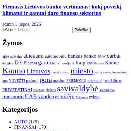
Pirmasis Lietuvos banko vertinimas: kokį poveikį
klimatui ir gamtai daro finansų sektorius
admin
1 liepos, 2026
Ieškoti:
Žymos
atliekami
darbai
bankas
banko
automobilių
apie
apžvalga
BMW
gamina
Dėl
Kaune
Kaip
Finansų
kas
iš
daugiau
iki
istorija
Kaunas
Kauno
miesto
Lietuvos
maisto
neeksploatuojama
mano
naują
pora
priežiūros
NUVEŽTI
nuo
paslaugų
pratybos
PRIEMONIŲ
priemonė
savivaldybė
PRIVERSTINAI
rinkos
receptas
sprendimai
UAB
vandenys
virėjų
transporto
vyksta
Vištienos
Kategorijos
AUTO
(125)
FINANSAI
(170)