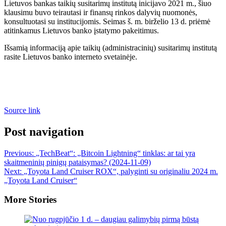
Lietuvos bankas taikių susitarimų institutą inicijavo 2021 m., šiuo
klausimu buvo teirautasi ir finansų rinkos dalyvių nuomonės,
konsultuotasi su institucijomis. Seimas š. m. birželio 13 d. priėmė
atitinkamus Lietuvos banko įstatymo pakeitimus.
Išsamią informaciją apie taikių (administracinių) susitarimų institutą
rasite Lietuvos banko interneto svetainėje.
Source link
Post navigation
Previous:
„TechBeat“: „Bitcoin Lightning“ tinklas: ar tai yra
skaitmeninių pinigų pataisymas? (2024-11-09)
Next:
„Toyota Land Cruiser ROX“, palyginti su originaliu 2024 m.
„Toyota Land Cruiser“
More Stories