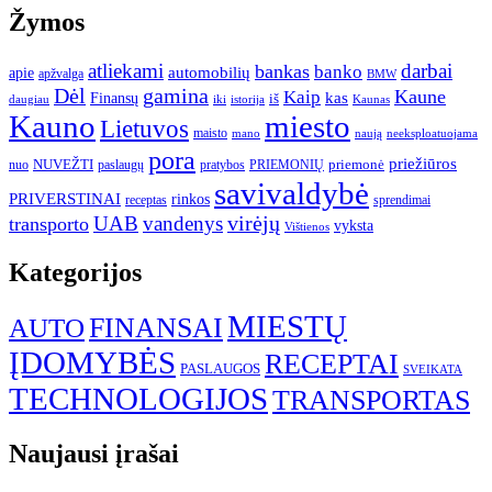
Žymos
atliekami
darbai
bankas
banko
automobilių
apie
apžvalga
BMW
gamina
Dėl
Kaune
Kaip
Finansų
kas
iš
daugiau
iki
istorija
Kaunas
Kauno
miesto
Lietuvos
maisto
neeksploatuojama
mano
naują
pora
priežiūros
NUVEŽTI
nuo
paslaugų
pratybos
PRIEMONIŲ
priemonė
savivaldybė
PRIVERSTINAI
rinkos
receptas
sprendimai
UAB
vandenys
virėjų
transporto
vyksta
Vištienos
Kategorijos
MIESTŲ
FINANSAI
AUTO
ĮDOMYBĖS
RECEPTAI
PASLAUGOS
SVEIKATA
TECHNOLOGIJOS
TRANSPORTAS
Naujausi įrašai