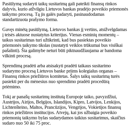
Pasiūlymą sudaryti taikų susitarimą gali pateikti finansų rinkos
dalyvis, kurio atžvilgiu Lietuvos bankas pradėjo poveikio priemonės
taikymo procesą. Tą jis galės padaryti, pasinaudodamas
standartizuota prašymo forma.
Gavęs minėtą pasiūlymą, Lietuvos bankas jį vertins, atsižvelgdamas
į teisės aktuose nustatytus kriterijus. Vienas esminių momentų –
taikus susitarimas turi užtikrinti, kad bus pasiektas poveikio
priemonės taikymo tikslas (nustatyti veiklos trūkumai bus visiškai
pašalinti). Šia galimybe neturi būti piktnaudžiaujama ar bandoma
vilkinti procesą.
Sprendimą pradėti arba atsisakyti pradėti taikaus susitarimo
sudarymo procesą Lietuvos banke priims kolegialus organas –
Finansų rinkos priežiūros komitetas. Šalys taikų susitarimą turės
pasiekti per du mėnesius nuo sprendimo pradėti procedūrą
priėmimo.
Tokį ar panašų susitarimų institutą Europoje taiko, pavyzdžiui,
Austrijos, Airijos, Belgijos, Islandijos, Kipro, Latvijos, Lenkijos,
Lichtenšteino, Maltos, Prancūzijos, Vengrijos, Vokietijos finansų
rinkos priežiūros institucijos. Atvejų, kai jos užbaigia poveikio
priemonių taikymo bylas sudarydamos taikius susitarimus, skaičius
sudaro nuo 50 iki 75 proc.