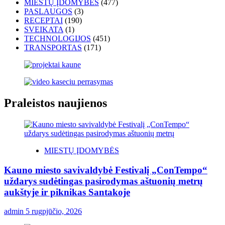
MIESTŲ ĮDOMYBĖS
(477)
PASLAUGOS
(3)
RECEPTAI
(190)
SVEIKATA
(1)
TECHNOLOGIJOS
(451)
TRANSPORTAS
(171)
Praleistos naujienos
MIESTŲ ĮDOMYBĖS
Kauno miesto savivaldybė Festivalį „ConTempo“
uždarys sudėtingas pasirodymas aštuonių metrų
aukštyje ir piknikas Santakoje
admin
5 rugpjūčio, 2026