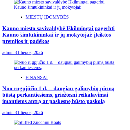
MIESTŲ ĮDOMYBĖS
Kauno miesto savivaldybė Iškilmingai pagerbti
Kauno šimtukininkai ir jų mokytojai: įteiktos
premijos ir padėkos
admin
31 liepos, 2026
FINANSAI
Nuo rugpjūčio 1 d. – daugiau galimybių pirmą
būstą perkantiesiems, griežtesni reikalavimai
imantiems antrą ar paskesnę būsto paskolą
admin
31 liepos, 2026