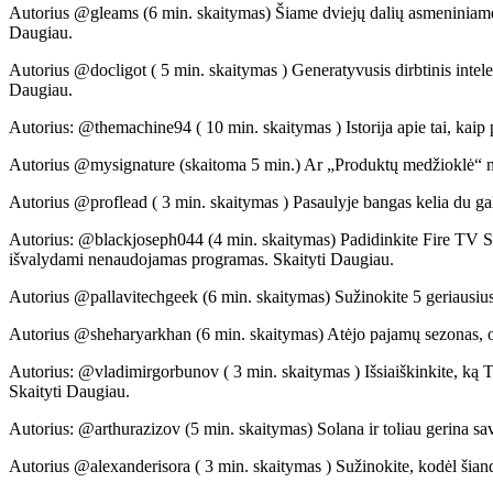
Autorius @gleams (6 min. skaitymas) Šiame dviejų dalių asmeniniame raš
Daugiau.
Autorius @docligot ( 5 min. skaitymas ) Generatyvusis dirbtinis intelek
Daugiau.
Autorius: @themachine94 ( 10 min. skaitymas ) Istorija apie tai, kaip
Autorius @mysignature (skaitoma 5 min.) Ar „Produktų medžioklė“ neve
Autorius @proflead ( 3 min. skaitymas ) Pasaulyje bangas kelia du ga
Autorius: @blackjoseph044 (4 min. skaitymas) Padidinkite Fire TV Sti
išvalydami nenaudojamas programas. Skaityti Daugiau.
Autorius @pallavitechgeek (6 min. skaitymas) Sužinokite 5 geriausius
Autorius @sheharyarkhan (6 min. skaitymas) Atėjo pajamų sezonas, o ta
Autorius: @vladimirgorbunov ( 3 min. skaitymas ) Išsiaiškinkite, ką Tr
Skaityti Daugiau.
Autorius: @arthurazizov (5 min. skaitymas) Solana ir toliau gerina sa
Autorius @alexanderisora ​​( 3 min. skaitymas ) Sužinokite, kodėl šian