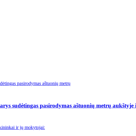
rys sudėtingas pasirodymas aštuonių metrų aukštyje i