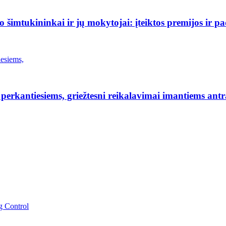
šimtukininkai ir jų mokytojai: įteiktos premijos ir p
erkantiesiems, griežtesni reikalavimai imantiems antr