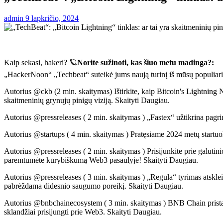
admin
9 lapkričio, 2024
Kaip sekasi, hakeri? 🪐
Norite sužinoti, kas šiuo metu madinga?:
„HackerNoon“ „Techbeat“ suteikė jums naują turinį iš mūsų populiariaus
Autorius @ckb (2 min. skaitymas) Ištirkite, kaip Bitcoin's Lightning 
skaitmeninių grynųjų pinigų viziją. Skaityti Daugiau.
Autorius @pressreleases ( 2 min. skaitymas ) „Fastex“ užtikrina pagr
Autorius @startups ( 4 min. skaitymas ) Pratęsiame 2024 metų startuo
Autorius @pressreleases ( 2 min. skaitymas ) Prisijunkite prie galut
paremtumėte kūrybiškumą Web3 pasaulyje! Skaityti Daugiau.
Autorius @pressreleases ( 3 min. skaitymas ) „Regula“ tyrimas atskle
pabrėždama didesnio saugumo poreikį. Skaityti Daugiau.
Autorius @bnbchainecosystem ( 3 min. skaitymas ) BNB Chain pristato v
sklandžiai prisijungti prie Web3. Skaityti Daugiau.