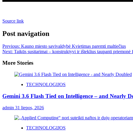
Source link
Post navigation
Previous:
Kauno miesto savivaldybė Kvietimas paremti maltiečius
Next:
Taikūs susitarimai – konstruktyvi ir išteklius taupanti priemonė 
More Stories
TECHNOLOGIJOS
Gemini 3.6 Flash Tied on Intelligence – and Nearly 
admin
31 liepos, 2026
TECHNOLOGIJOS