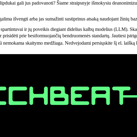
lipdukai gali jus padovanoti? Šiame straipsnyje išmokysiu deanonimizu
ima išvengti arba jas sumažinti sustiprinus atsaką naudojant žinių baz
partintuvai ir jų poveikis diegiant didelius kalbų modelius (LLM). Ska
mumą ir prisidėti prie besiformuojančių bendruomenės standartų. Jauti
ma skaitymo medžiaga. Nedvejodami persiųskite šį el. laišką kvail