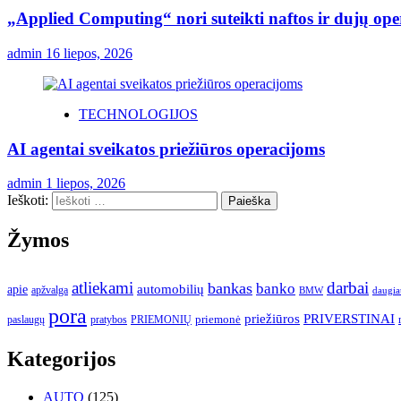
„Applied Computing“ nori suteikti naftos ir dujų ope
admin
16 liepos, 2026
TECHNOLOGIJOS
AI agentai sveikatos priežiūros operacijoms
admin
1 liepos, 2026
Ieškoti:
Žymos
atliekami
darbai
bankas
banko
automobilių
apie
apžvalga
daugia
BMW
pora
priežiūros
PRIVERSTINAI
paslaugų
pratybos
PRIEMONIŲ
priemonė
Kategorijos
AUTO
(125)