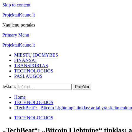
Skip to content
ProjektaiKaune.lt
Naujienų portalas
Primary Menu
ProjektaiKaune.lt
MIESTŲ ĮDOMYBĖS
FINANSAI
TRANSPORTAS
TECHNOLOGIJOS
PASLAUGOS
Ieškoti:
Home
TECHNOLOGIJOS
„TechBeat“: „Bitcoin Lightning“ tinklas: ar tai yra skaitmenin
TECHNOLOGIJOS
„TechBeat“: „Bitcoin Lightning“ tinklas: a