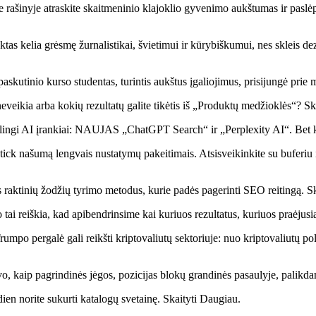
inyje atraskite skaitmeninio klajoklio gyvenimo aukštumas ir paslėptus i
tas kelia grėsmę žurnalistikai, švietimui ir kūrybiškumui, nes skleis de
 paskutinio kurso studentas, turintis aukštus įgaliojimus, prisijungė pr
ikia arba kokių rezultatų galite tikėtis iš „Produktų medžioklės“? Sk
lingi AI įrankiai: NAUJAS „ChatGPT Search“ ir „Perplexity AI“. Bet ku
ck našumą lengvais nustatymų pakeitimais. Atsisveikinkite su buferiu 
 raktinių žodžių tyrimo metodus, kurie padės pagerinti SEO reitingą. S
i reiškia, kad apibendrinsime kai kuriuos rezultatus, kuriuos praėjusią
umpo pergalė gali reikšti kriptovaliutų sektoriuje: nuo kriptovaliutų p
vo, kaip pagrindinės jėgos, pozicijas blokų grandinės pasaulyje, palik
dien norite sukurti katalogų svetainę. Skaityti Daugiau.