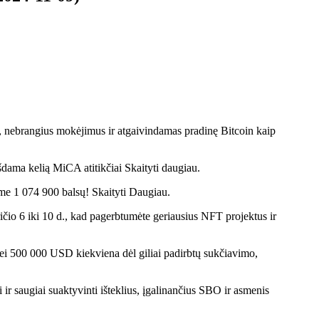
s, nebrangius mokėjimus ir atgaivindamas pradinę Bitcoin kaip
dama kelią MiCA atitikčiai Skaityti daugiau.
ome 1 074 900 balsų! Skaityti Daugiau.
čio 6 iki 10 d., kad pagerbtumėte geriausius NFT projektus ir
nei 500 000 USD kiekviena dėl giliai padirbtų sukčiavimo,
r saugiai suaktyvinti išteklius, įgalinančius SBO ir asmenis