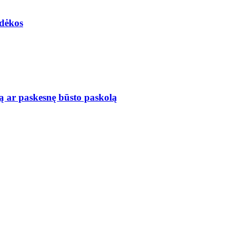
adėkos
ą ar paskesnę būsto paskolą