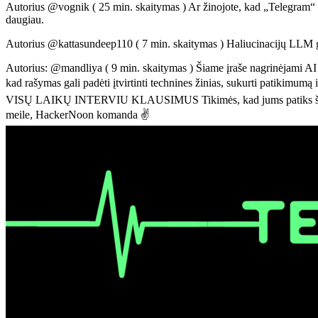
Autorius @vognik ( 25 min. skaitymas ) Ar žinojote, kad „Telegram“ 
daugiau.
Autorius @kattasundeep110 ( 7 min. skaitymas ) Haliucinacijų LLM gal
Autorius: @mandliya ( 9 min. skaitymas ) Šiame įraše nagrinėjami AI s
kad rašymas gali padėti įtvirtinti technines žinias, sukurti patiki
VISŲ LAIKŲ INTERVIU KLAUSIMUS Tikimės, kad jums patiks ši nemoka
meile, HackerNoon komanda ✌️