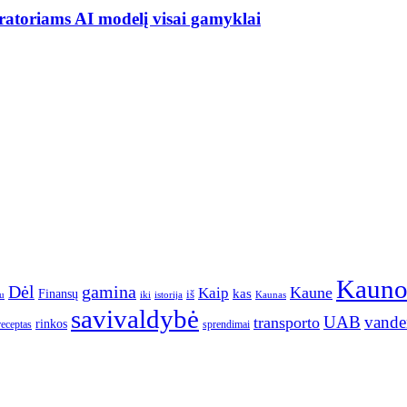
ratoriams AI modelį visai gamyklai
Kaun
gamina
Dėl
Kaune
Kaip
Finansų
kas
iš
u
iki
istorija
Kaunas
savivaldybė
UAB
vande
transporto
rinkos
receptas
sprendimai