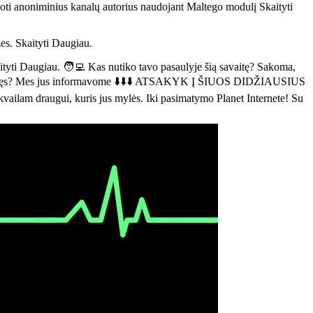
oti anoniminius kanalų autorius naudojant Maltego modulį Skaityti
es. Skaityti Daugiau.
ityti Daugiau. 🧑‍💻 Kas nutiko tavo pasaulyje šią savaitę? Sakoma,
esi įstrigęs? Mes jus informavome ⬇️⬇️⬇️ ATSAKYK Į ŠIUOS DIDŽIAUSIUS
am draugui, kuris jus mylės. Iki pasimatymo Planet Internete! Su