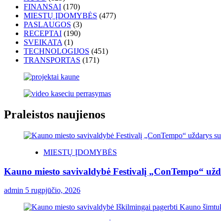
FINANSAI
(170)
MIESTŲ ĮDOMYBĖS
(477)
PASLAUGOS
(3)
RECEPTAI
(190)
SVEIKATA
(1)
TECHNOLOGIJOS
(451)
TRANSPORTAS
(171)
Praleistos naujienos
MIESTŲ ĮDOMYBĖS
Kauno miesto savivaldybė Festivalį „ConTempo“ užda
admin
5 rugpjūčio, 2026