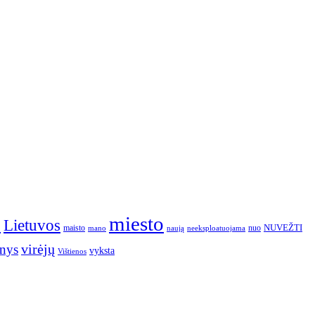
o
miesto
Lietuvos
NUVEŽTI
nuo
maisto
neeksploatuojama
mano
naują
nys
virėjų
vyksta
Vištienos