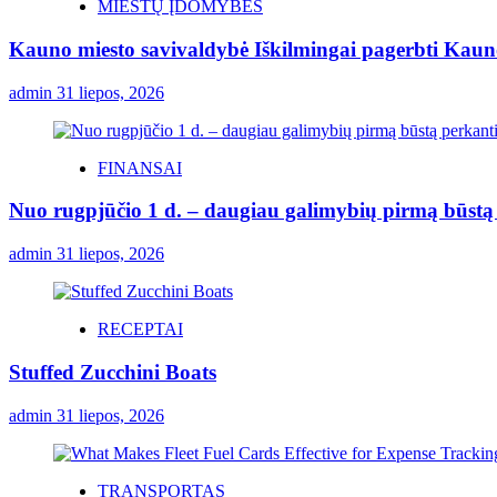
MIESTŲ ĮDOMYBĖS
Kauno miesto savivaldybė Iškilmingai pagerbti Kauno 
admin
31 liepos, 2026
FINANSAI
Nuo rugpjūčio 1 d. – daugiau galimybių pirmą būstą p
admin
31 liepos, 2026
RECEPTAI
Stuffed Zucchini Boats
admin
31 liepos, 2026
TRANSPORTAS