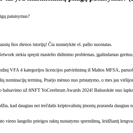
ių šios dienos istorijų! Čia nustatykite el. pašto nuostatas.
Network siekia spręsti mastelio didinimo problemas, įgalindamas greitu
indinį VFA 4 kategorijos licencijos patvirtinimą iš Maltos MFSA, paruoš
lių nominacijų terminą. Praėjo mėnuo nuo pristatymo, o mes jau viršij
inio balsavimo už ftNFT YoCerebrum Awards 2024! Balsuokite nuo lapkri
idžia, kad daugiau nei trečdalis kriptovaliutų įmonių praranda daugiau 
ieno langelio prieigos raktų nustatymo sprendimą, leidžiantį lengvai i