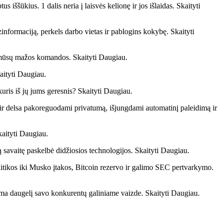
ššūkius. 1 dalis neria į laisvės kelionę ir jos išlaidas. Skaityti
zinformaciją, perkels darbo vietas ir pablogins kokybę. Skaityti
ie mūsų mažos komandos. Skaityti Daugiau.
aityti Daugiau.
ris iš jų jums geresnis? Skaityti Daugiau.
ir delsa pakoreguodami privatumą, išjungdami automatinį paleidimą ir
kaityti Daugiau.
 savaitę paskelbė didžiosios technologijos. Skaityti Daugiau.
olitikos iki Musko įtakos, Bitcoin rezervo ir galimo SEC pertvarkymo.
dama daugelį savo konkurentų galiniame vaizde. Skaityti Daugiau.