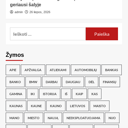
geriausi šalyje
admin
26 liepos, 2026
Žymos
APIE
APŽVALGA
ATLIEKAMI
AUTOMOBILIŲ
BANKAS
BANKO
BMW
DARBAI
DAUGIAU
DĖL
FINANSŲ
GAMINA
IKI
ISTORIJA
IŠ
KAIP
KAS
KAUNAS
KAUNE
KAUNO
LIETUVOS
MAISTO
MANO
MIESTO
NAUJĄ
NEEKSPLOATUOJAMA
NUO