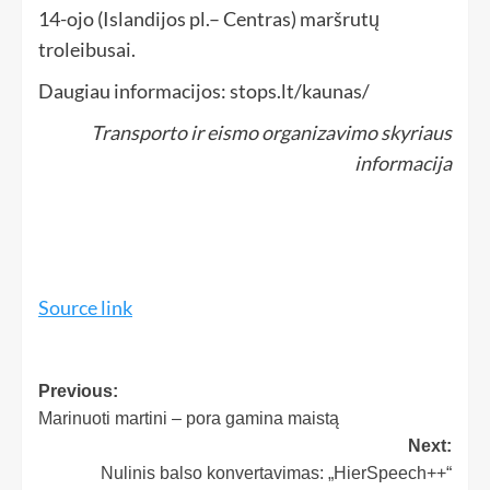
14-ojo (Islandijos pl.– Centras) maršrutų
troleibusai.
Daugiau informacijos: stops.lt/kaunas/
Transporto ir eismo organizavimo skyriaus
informacija
Source link
Previous:
Marinuoti martini – pora gamina maistą
Next:
Nulinis balso konvertavimas: „HierSpeech++“