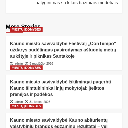
palyginimas su kitais baziniais modeliais
More Stories
MIESTŲ ĮDOMYBĖS
Kauno miesto savivaldybė Festivalį „ConTempo“
uždarys sudėtingas pasirodymas aštuonių metrų
aukštyje ir piknikas Santakoje
admin
5 rugpjūčio, 2026
MIESTŲ ĮDOMYBĖS
Kauno miesto savivaldybė Iškilmingai pagerbti
Kauno šimtukininkai ir jų mokytojai: įteiktos
premijos ir padėkos
admin
31 liepos, 2026
MIESTŲ ĮDOMYBĖS
Kauno miesto savivaldybė Kauno abiturientų
valstybinių brandos egzaminų rezultatai – vėl