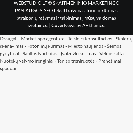
WEBSTUDIO.LT © SKAITMENINIO MARKETINGO
PASLAUGOS. SEO tekstų rašymas, turinio kūrimas,
straipsnių rašymas ir talpinimas į mūsų valdomas
svetaines.
|
CoverNews
by AF themes.
Draugai: -
Marketingo agentūra
-
Teisinės konsultacijos
-
Skaidrių
skenavimas
-
Fotofilmų kūrimas
-
Miesto naujienos
-
Šeimos
gydytojai
-
Saulius Narbutas
-
Įvaizdžio kūrimas
-
Veidoskaita
-
Nuotekų valymo įrenginiai -
Teniso treniruotės
- Pranešimai
spaudai -