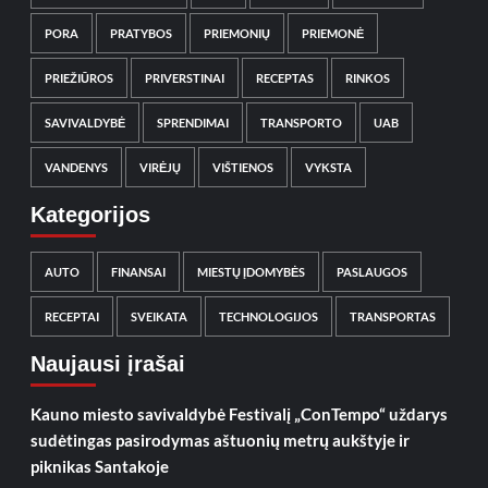
PORA
PRATYBOS
PRIEMONIŲ
PRIEMONĖ
PRIEŽIŪROS
PRIVERSTINAI
RECEPTAS
RINKOS
SAVIVALDYBĖ
SPRENDIMAI
TRANSPORTO
UAB
VANDENYS
VIRĖJŲ
VIŠTIENOS
VYKSTA
Kategorijos
AUTO
FINANSAI
MIESTŲ ĮDOMYBĖS
PASLAUGOS
RECEPTAI
SVEIKATA
TECHNOLOGIJOS
TRANSPORTAS
Naujausi įrašai
Kauno miesto savivaldybė Festivalį „ConTempo“ uždarys
sudėtingas pasirodymas aštuonių metrų aukštyje ir
piknikas Santakoje