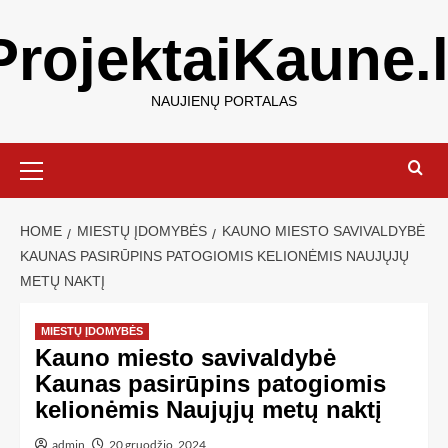
ProjektaiKaune.l
NAUJIENŲ PORTALAS
HOME
MIESTŲ ĮDOMYBĖS
KAUNO MIESTO SAVIVALDYBĖ
KAUNAS PASIRŪPINS PATOGIOMIS KELIONĖMIS NAUJŲJŲ
METŲ NAKTĮ
MIESTŲ ĮDOMYBĖS
Kauno miesto savivaldybė
Kaunas pasirūpins patogiomis
kelionėmis Naujųjų metų naktį
admin
20 gruodžio, 2024