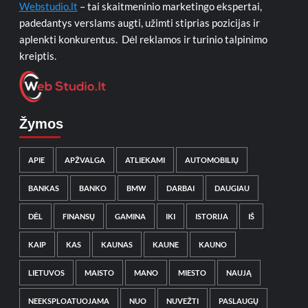
Webstudio.lt
– tai skaitmeninio marketingo ekspertai,
padedantys verslams augti, užimti stiprias pozicijas ir
aplenkti konkurentus. Dėl reklamos ir turinio talpinimo
kreiptis.
Žymos
APIE
APŽVALGA
ATLIEKAMI
AUTOMOBILIŲ
BANKAS
BANKO
BMW
DARBAI
DAUGIAU
DĖL
FINANSŲ
GAMINA
IKI
ISTORIJA
IŠ
KAIP
KAS
KAUNAS
KAUNE
KAUNO
LIETUVOS
MAISTO
MANO
MIESTO
NAUJĄ
NEEKSPLOATUOJAMA
NUO
NUVEŽTI
PASLAUGŲ