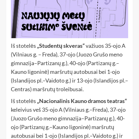
Iš stotelės
„Studentų skveras“
važiuos 35-ojo A
(Vilniaus g. – Freda), 37-ojo (Juozo Grušo meno
gimnazija–Partizanų g.), 40-ojo (Partizanų g.–
Kauno ligoninė) maršrutų autobusai bei 1-ojo
(Islandijos pl.–Vaidoto g.) ir 13-ojo (Islandijos pl.–
Centras) maršrutų troleibusai.
Iš stotelės
„Nacionalinis Kauno dramos teatras“
keleivius veš 35-ojo A (Vilniaus g.–Freda), 37-ojo
(Juozo Grušo meno gimnazija–Partizanų g.), 40-
ojo (Partizanų g.–Kauno ligoninė) maršrutų
autobusai bei 1-ojo (Islandijos pl.–Vaidoto g.) ir