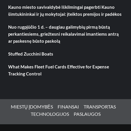
Kauno miesto savivaldybė Iškilmingai pagerbti Kauno
šimtukininkai ir jų mokytojai: įteiktos premijos ir padėkos
Nuo rugpjūčio 1 d. – daugiau galimybių pirmą būstą
perkantiesiems, griežtesni reikalavimai imantiems antrą
ar paskesnę būsto paskolą
Stuffed Zucchini Boats
What Makes Fleet Fuel Cards Effective for Expense
Tracking Control
MIESTŲ ĮDOMYBĖS
FINANSAI
TRANSPORTAS
TECHNOLOGIJOS
PASLAUGOS