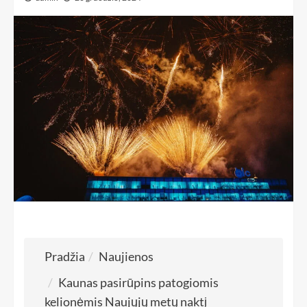
Pradžia
Naujienos
Kaunas pasirūpins patogiomis
kelionėmis Naujųjų metų naktį