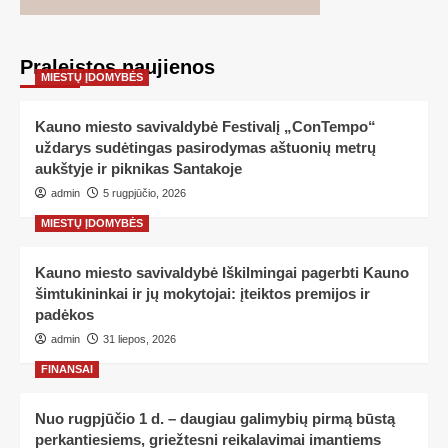
Praleistos naujienos
MIESTŲ ĮDOMYBĖS
Kauno miesto savivaldybė Festivalį „ConTempo“
uždarys sudėtingas pasirodymas aštuonių metrų
aukštyje ir piknikas Santakoje
admin
5 rugpjūčio, 2026
MIESTŲ ĮDOMYBĖS
Kauno miesto savivaldybė Iškilmingai pagerbti Kauno
šimtukininkai ir jų mokytojai: įteiktos premijos ir
padėkos
admin
31 liepos, 2026
FINANSAI
Nuo rugpjūčio 1 d. – daugiau galimybių pirmą būstą
perkantiesiems, griežtesni reikalavimai imantiems