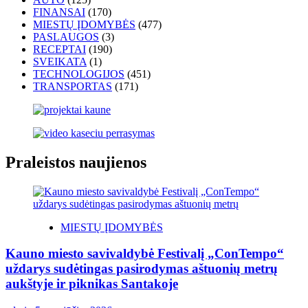
FINANSAI
(170)
MIESTŲ ĮDOMYBĖS
(477)
PASLAUGOS
(3)
RECEPTAI
(190)
SVEIKATA
(1)
TECHNOLOGIJOS
(451)
TRANSPORTAS
(171)
Praleistos naujienos
MIESTŲ ĮDOMYBĖS
Kauno miesto savivaldybė Festivalį „ConTempo“
uždarys sudėtingas pasirodymas aštuonių metrų
aukštyje ir piknikas Santakoje