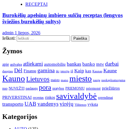
RECEPTAI
Burokėlių apelsinų imbiero sulčių receptas (lengvos
šviežios burokėlių sultys)
admin
1 liepos, 2026
Ieškoti:
Žymos
atliekami
darbai
bankas
banko
automobilių
apie
apžvalga
BMW
gamina
Dėl
Kaune
Kaip
Finansų
kas
iš
daugiau
iki
istorija
Kaunas
Kauno
miesto
Lietuvos
maisto
neeksploatuojama
mano
naują
pora
priežiūros
NUVEŽTI
nuo
paslaugų
pratybos
PRIEMONIŲ
priemonė
savivaldybė
PRIVERSTINAI
rinkos
receptas
sprendimai
UAB
vandenys
virėjų
transporto
vyksta
Vištienos
Kategorijos
AUTO
(125)