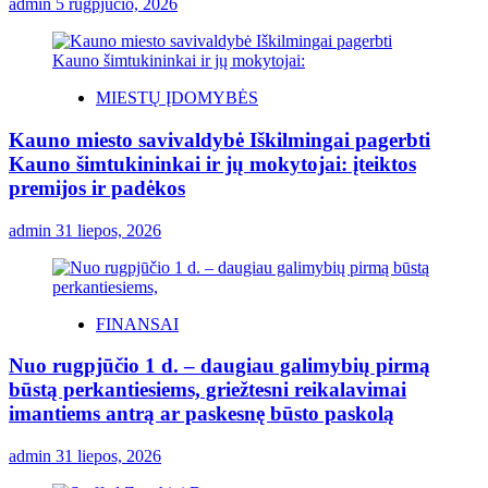
admin
5 rugpjūčio, 2026
MIESTŲ ĮDOMYBĖS
Kauno miesto savivaldybė Iškilmingai pagerbti
Kauno šimtukininkai ir jų mokytojai: įteiktos
premijos ir padėkos
admin
31 liepos, 2026
FINANSAI
Nuo rugpjūčio 1 d. – daugiau galimybių pirmą
būstą perkantiesiems, griežtesni reikalavimai
imantiems antrą ar paskesnę būsto paskolą
admin
31 liepos, 2026