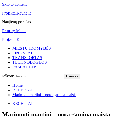
Skip to content
ProjektaiKaune.lt
Naujienų portalas
Primary Menu
ProjektaiKaune.lt
MIESTŲ ĮDOMYBĖS
FINANSAI
TRANSPORTAS
TECHNOLOGIJOS
PASLAUGOS
Ieškoti:
Home
RECEPTAI
Marinuoti martini – pora gamina maistą
RECEPTAI
Marinuoti martini – pora gamina maistą