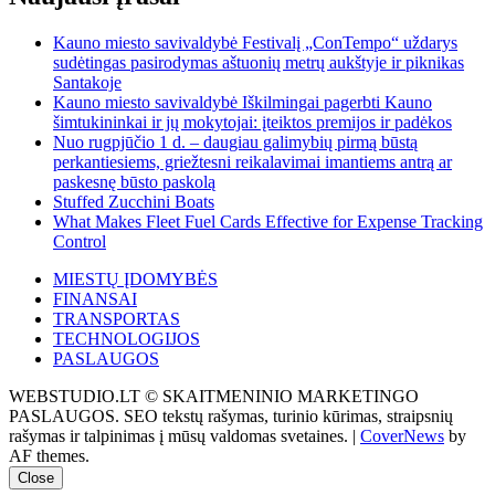
Kauno miesto savivaldybė Festivalį „ConTempo“ uždarys
sudėtingas pasirodymas aštuonių metrų aukštyje ir piknikas
Santakoje
Kauno miesto savivaldybė Iškilmingai pagerbti Kauno
šimtukininkai ir jų mokytojai: įteiktos premijos ir padėkos
Nuo rugpjūčio 1 d. – daugiau galimybių pirmą būstą
perkantiesiems, griežtesni reikalavimai imantiems antrą ar
paskesnę būsto paskolą
Stuffed Zucchini Boats
What Makes Fleet Fuel Cards Effective for Expense Tracking
Control
MIESTŲ ĮDOMYBĖS
FINANSAI
TRANSPORTAS
TECHNOLOGIJOS
PASLAUGOS
WEBSTUDIO.LT © SKAITMENINIO MARKETINGO
PASLAUGOS. SEO tekstų rašymas, turinio kūrimas, straipsnių
rašymas ir talpinimas į mūsų valdomas svetaines.
|
CoverNews
by
AF themes.
Close