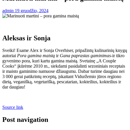
admin
19 gruodžio, 2024
Aleksas ir Sonja
Sveiki! Esame Alex ir Sonja Overhiser, pripažintų kulinarinių knygų
autoriai
Pora gamina maistą
ir
Gana paprastas gaminimas
-ir tikro
gyvenimo pora, kuri kartu gamina maistą. Svetainę „A Couple
Cooks“ įkūrėme 2010 m., siekdami pasidalinti sezoniniais receptais
ir maisto gaminimo namuose džiaugsmu. Dabar turime daugiau nei
3 000 gerai patikrintų receptų, įskaitant Viduržemio jūros regiono
dietą, veganišką, vegetarišką, pescatarian, kokteilius, kokteilius ir
dar daugiau!
Source link
Post navigation