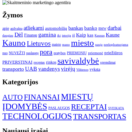
Žymos
atliekami
darbai
bankas
banko
automobilių
apie
apžvalga
BMW
gamina
Dėl
Kaune
Kaip
Finansų
kas
iš
daugiau
iki
istorija
Kaunas
Kauno
miesto
Lietuvos
maisto
neeksploatuojama
mano
naują
pora
priežiūros
NUVEŽTI
nuo
paslaugų
pratybos
PRIEMONIŲ
priemonė
savivaldybė
PRIVERSTINAI
rinkos
receptas
sprendimai
UAB
vandenys
virėjų
transporto
vyksta
Vištienos
Kategorijos
MIESTŲ
FINANSAI
AUTO
ĮDOMYBĖS
RECEPTAI
PASLAUGOS
SVEIKATA
TECHNOLOGIJOS
TRANSPORTAS
Naujausi įrašai