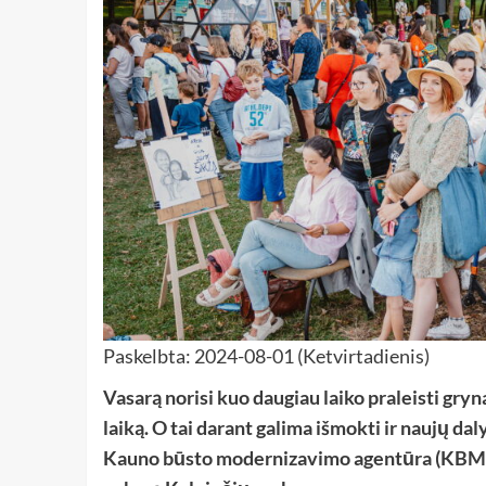
Paskelbta: 2024-08-01 (Ketvirtadienis)
Vasarą norisi kuo daugiau laiko praleisti gry
laiką. O tai darant galima išmokti ir naujų d
Kauno būsto modernizavimo agentūra (KBMA), 