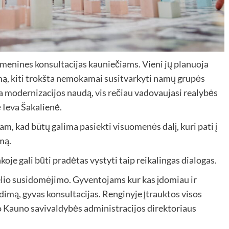
smenines konsultacijas kauniečiams. Vieni jų planuoja
ą, kiti trokšta nemokamai susitvarkyti namų grupės
a modernizacijos naudą, vis rečiau vadovaujasi realybės
 Ieva Šakalienė.
tam, kad būtų galima pasiekti visuomenės dalį, kuri pati į
mą.
koje gali būti pradėtas vystyti taip reikalingas dialogas.
elio susidomėjimo. Gyventojams kur kas įdomiau ir
dimą, gyvas konsultacijas. Renginyje įtrauktos visos
ako Kauno savivaldybės administracijos direktoriaus