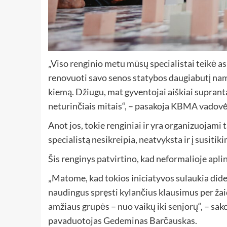
„Viso renginio metu mūsų specialistai teikė a
renovuoti savo senos statybos daugiabutį nam
kiemą. Džiugu, mat gyventojai aiškiai suprant
neturinčiais mitais“, – pasakoja KBMA vadovė
Anot jos, tokie renginiai ir yra organizuojami 
specialistą nesikreipia, neatvyksta ir į susitiki
Šis renginys patvirtino, kad neformalioje aplin
„Matome, kad tokios iniciatyvos sulaukia did
naudingus spręsti kylančius klausimus per žai
amžiaus grupės – nuo ​​vaikų iki senjorų“, – s
pavaduotojas Gedeminas Barčauskas.