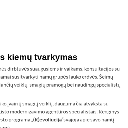
s kiemų tvarkymas
ės dirbtuvės suaugusiems ir vaikams, konsultacijos su
okamai susitvarkyti namų grupės lauko erdvės. Šeimų
iančių veiklų, smagių pramogų bei naudingų specialistų
ko įvairių smagių veiklų, dauguma čia atvyksta su
būsto modernizavimo agentūros specialistais. Renginys
iesto programa
„(R)evoliucija“
svajoja apie savo namų
nimą.