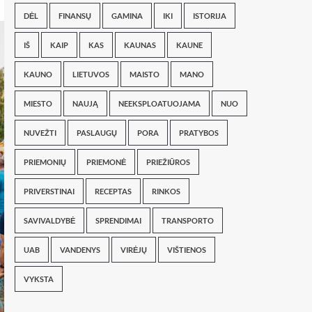
DĖL
FINANSŲ
GAMINA
IKI
ISTORIJA
IŠ
KAIP
KAS
KAUNAS
KAUNE
KAUNO
LIETUVOS
MAISTO
MANO
MIESTO
NAUJĄ
NEEKSPLOATUOJAMA
NUO
NUVEŽTI
PASLAUGŲ
PORA
PRATYBOS
PRIEMONIŲ
PRIEMONĖ
PRIEŽIŪROS
PRIVERSTINAI
RECEPTAS
RINKOS
SAVIVALDYBĖ
SPRENDIMAI
TRANSPORTO
UAB
VANDENYS
VIRĖJŲ
VIŠTIENOS
VYKSTA