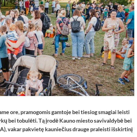
name ore, pramogomis gamtoje bei tiesiog smagiai leisti
alykų bei tobulėti. Tą įrodė Kauno miesto savivaldybė bei
vakar pakvietę kauniečius drauge praleisti išskirtinį