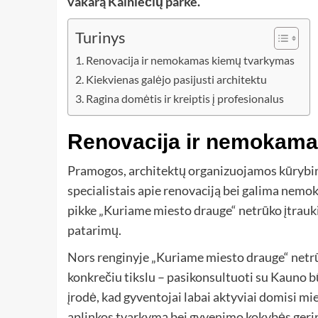
vakarą Kalniečių parke.
Turinys
Renovacija ir nemokamas kiemų tvarkymas
Kiekvienas galėjo pasijusti architektu
Ragina domėtis ir kreiptis į profesionalus
Renovacija ir nemokama
Pramogos, architektų organizuojamos kūrybin
specialistais apie renovaciją bei galima nem
pikke „Kuriame miesto drauge“ netrūko įtrauk
patarimų.
Nors renginyje „Kuriame miesto drauge“ netrū
konkrečiu tikslu – pasikonsultuoti su Kauno 
įrodė, kad gyventojai labai aktyviai domisi m
aplinkos tvarkymą bei gyvenimo kokybės geri