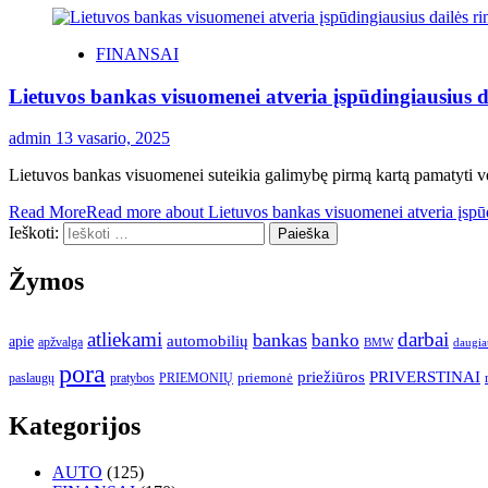
FINANSAI
Lietuvos bankas visuomenei atveria įspūdingiausius da
admin
13 vasario, 2025
Lietuvos bankas visuomenei suteikia galimybę pirmą kartą pamatyti ve
Read More
Read more about Lietuvos bankas visuomenei atveria įspūdi
Ieškoti:
Žymos
atliekami
darbai
bankas
banko
automobilių
apie
apžvalga
daugia
BMW
pora
priežiūros
PRIVERSTINAI
paslaugų
pratybos
PRIEMONIŲ
priemonė
Kategorijos
AUTO
(125)