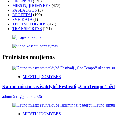
FINANSAI
(170)
MIESTŲ ĮDOMYBĖS
(477)
PASLAUGOS
(3)
RECEPTAI
(190)
SVEIKATA
(1)
TECHNOLOGIJOS
(451)
TRANSPORTAS
(171)
Praleistos naujienos
MIESTŲ ĮDOMYBĖS
Kauno miesto savivaldybė Festivalį „ConTempo“ užda
admin
5 rugpjūčio, 2026
MIESTŲ ĮDOMYBĖS