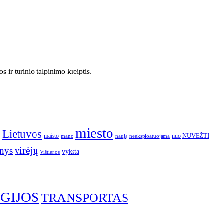
 ir turinio talpinimo kreiptis.
o
miesto
Lietuvos
NUVEŽTI
nuo
maisto
neeksploatuojama
mano
naują
nys
virėjų
vyksta
Vištienos
GIJOS
TRANSPORTAS