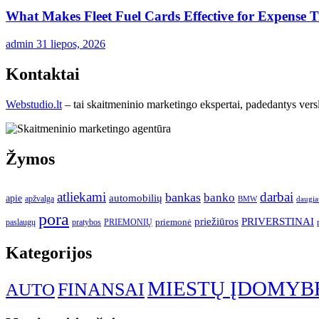
What Makes Fleet Fuel Cards Effective for Expense 
admin
31 liepos, 2026
Kontaktai
Webstudio.lt
– tai skaitmeninio marketingo ekspertai, padedantys versla
Žymos
atliekami
darbai
bankas
banko
automobilių
apie
apžvalga
daugia
BMW
pora
priežiūros
PRIVERSTINAI
paslaugų
pratybos
PRIEMONIŲ
priemonė
Kategorijos
MIESTŲ ĮDOMYB
FINANSAI
AUTO