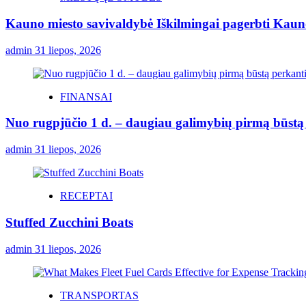
Kauno miesto savivaldybė Iškilmingai pagerbti Kauno 
admin
31 liepos, 2026
FINANSAI
Nuo rugpjūčio 1 d. – daugiau galimybių pirmą būstą p
admin
31 liepos, 2026
RECEPTAI
Stuffed Zucchini Boats
admin
31 liepos, 2026
TRANSPORTAS