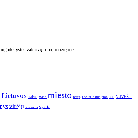
unigaikštystės valdovų rūmų muziejuje...
o
miesto
Lietuvos
NUVEŽTI
nuo
maisto
neeksploatuojama
mano
naują
nys
virėjų
vyksta
Vištienos