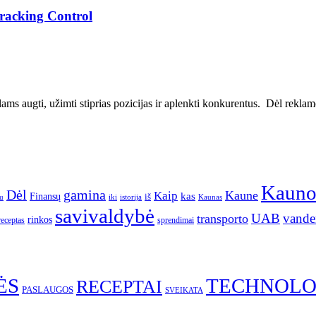
Tracking Control
ms augti, užimti stiprias pozicijas ir aplenkti konkurentus. Dėl reklamos
Kaun
gamina
Dėl
Kaune
Kaip
Finansų
kas
iš
u
iki
istorija
Kaunas
savivaldybė
UAB
vande
transporto
rinkos
receptas
sprendimai
ĖS
TECHNOLO
RECEPTAI
PASLAUGOS
SVEIKATA