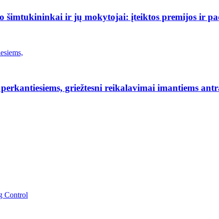
šimtukininkai ir jų mokytojai: įteiktos premijos ir p
erkantiesiems, griežtesni reikalavimai imantiems antr