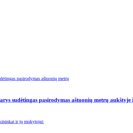
rys sudėtingas pasirodymas aštuonių metrų aukštyje i