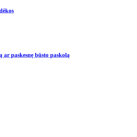
adėkos
ą ar paskesnę būsto paskolą