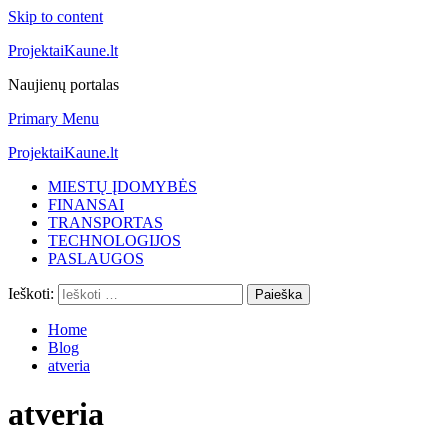
Skip to content
ProjektaiKaune.lt
Naujienų portalas
Primary Menu
ProjektaiKaune.lt
MIESTŲ ĮDOMYBĖS
FINANSAI
TRANSPORTAS
TECHNOLOGIJOS
PASLAUGOS
Ieškoti:
Home
Blog
atveria
atveria