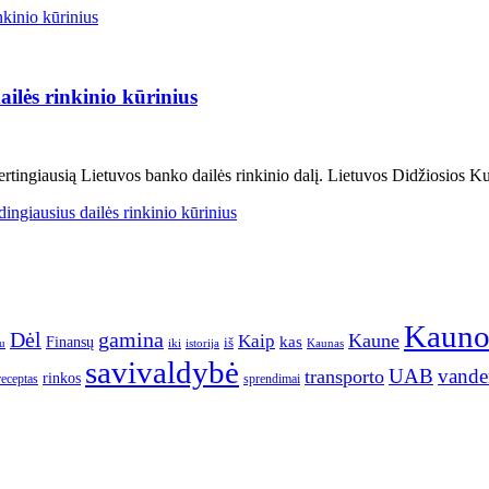
ilės rinkinio kūrinius
rtingiausią Lietuvos banko dailės rinkinio dalį. Lietuvos Didžiosios K
ngiausius dailės rinkinio kūrinius
Kaun
gamina
Dėl
Kaune
Kaip
Finansų
kas
iš
u
iki
istorija
Kaunas
savivaldybė
UAB
vande
transporto
rinkos
receptas
sprendimai