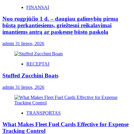
FINANSAI
Nuo rugpjūčio 1 d. – daugiau galimybių pirmą
būstą perkantiesiems, griežtesni reikalavimai
imantiems antrą ar paskesnę būsto paskolą
admin
31 liepos, 2026
RECEPTAI
Stuffed Zucchini Boats
admin
31 liepos, 2026
TRANSPORTAS
What Makes Fleet Fuel Cards Effective for Expense
Tracking Control