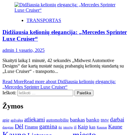
TRANSPORTAS
Didžiausia kelionių elegancija: „Mercedes Sprinter
Luxe Cruiser“
admin
1 vasario, 2025
Skaityti laiką:1 minutė, 42 sekundės „Midwest Automotive
Designs“ dar kartą nustatė naują prabangių kelionių standartą su
„Luxe Cruiser“ - transporto...
Read More
Read more about Didžiausia kelionių elegancija:
„Mercedes Sprinter Luxe Cruiser“
Ieškoti:
Žymos
atliekami
darbai
bankas
banko
automobilių
apie
apžvalga
BMW
gamina
Dėl
Kaune
Kaip
Finansų
kas
iš
daugiau
iki
istorija
Kaunas
Kauno
miesto