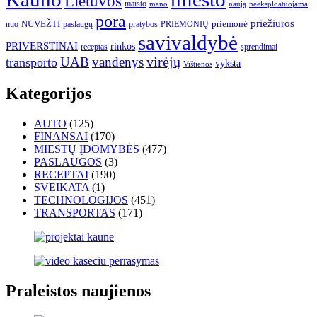
Lietuvos
maisto
neeksploatuojama
mano
naują
pora
priežiūros
NUVEŽTI
nuo
paslaugų
pratybos
PRIEMONIŲ
priemonė
savivaldybė
PRIVERSTINAI
rinkos
receptas
sprendimai
UAB
vandenys
virėjų
transporto
vyksta
Vištienos
Kategorijos
AUTO
(125)
FINANSAI
(170)
MIESTŲ ĮDOMYBĖS
(477)
PASLAUGOS
(3)
RECEPTAI
(190)
SVEIKATA
(1)
TECHNOLOGIJOS
(451)
TRANSPORTAS
(171)
Praleistos naujienos