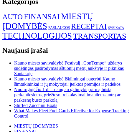
Kategorijos
MIESTŲ
FINANSAI
AUTO
ĮDOMYBĖS
RECEPTAI
PASLAUGOS
SVEIKATA
TECHNOLOGIJOS
TRANSPORTAS
Naujausi įrašai
Kauno miesto savivaldybė Festivalį „ConTempo“ uždarys
sudėtingas pasirodymas aštuonių metrų aukštyje ir piknikas
Santakoje
Kauno miesto savivaldybė Iškilmingai pagerbti Kauno
šimtukininkai ir jų mokytojai: įteiktos premijos ir padėkos
Nuo rugpjūčio 1 d. – daugiau galimybių pirmą būstą
perkantiesiems, griežtesni reikalavimai imantiems antrą ar
paskesnę būsto paskolą
Stuffed Zucchini Boats
What Makes Fleet Fuel Cards Effective for Expense Tracking
Control
MIESTŲ ĮDOMYBĖS
FINANSAI