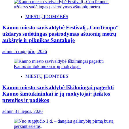
MIESTŲ ĮDOMYBĖS
Kauno miesto savivaldybė Festivalį „ConTempo“
uždarys sudėtingas pasirodymas aštuonių metrų
aukštyje ir piknikas Santakoje
admin
5 rugpjūčio, 2026
MIESTŲ ĮDOMYBĖS
Kauno miesto savivaldybė Iškilmingai pagerbti
Kauno šimtukininkai ir jų mokytojai: įteiktos
premijos ir padėkos
admin
31 liepos, 2026