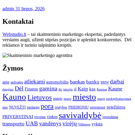
admin
31 liepos, 2026
Kontaktai
Webstudio.lt
– tai skaitmeninio marketingo ekspertai, padedantys
verslams augti, užimti stiprias pozicijas ir aplenkti konkurentus. Dėl
reklamos ir turinio talpinimo kreiptis.
Žymos
atliekami
darbai
bankas
banko
automobilių
apie
apžvalga
BMW
gamina
Dėl
Kaune
Kaip
Finansų
kas
iš
daugiau
iki
istorija
Kaunas
Kauno
miesto
Lietuvos
maisto
neeksploatuojama
mano
naują
pora
priežiūros
NUVEŽTI
nuo
paslaugų
pratybos
PRIEMONIŲ
priemonė
savivaldybė
PRIVERSTINAI
rinkos
receptas
sprendimai
UAB
vandenys
virėjų
transporto
vyksta
Vištienos