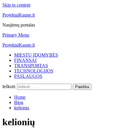
Skip to content
ProjektaiKaune.lt
Naujienų portalas
Primary Menu
ProjektaiKaune.lt
MIESTŲ ĮDOMYBĖS
FINANSAI
TRANSPORTAS
TECHNOLOGIJOS
PASLAUGOS
Ieškoti:
Home
Blog
kelionių
kelionių