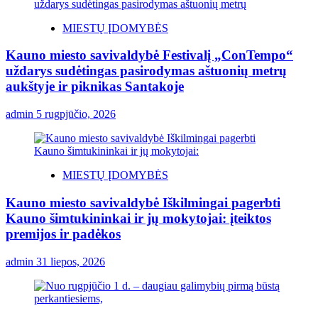
MIESTŲ ĮDOMYBĖS
Kauno miesto savivaldybė Festivalį „ConTempo“
uždarys sudėtingas pasirodymas aštuonių metrų
aukštyje ir piknikas Santakoje
admin
5 rugpjūčio, 2026
MIESTŲ ĮDOMYBĖS
Kauno miesto savivaldybė Iškilmingai pagerbti
Kauno šimtukininkai ir jų mokytojai: įteiktos
premijos ir padėkos
admin
31 liepos, 2026