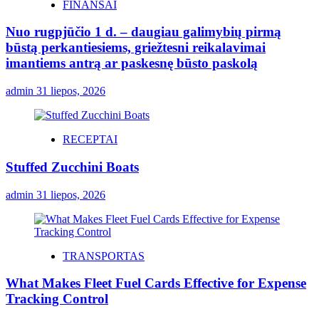
FINANSAI
Nuo rugpjūčio 1 d. – daugiau galimybių pirmą
būstą perkantiesiems, griežtesni reikalavimai
imantiems antrą ar paskesnę būsto paskolą
admin
31 liepos, 2026
RECEPTAI
Stuffed Zucchini Boats
admin
31 liepos, 2026
TRANSPORTAS
What Makes Fleet Fuel Cards Effective for Expense
Tracking Control