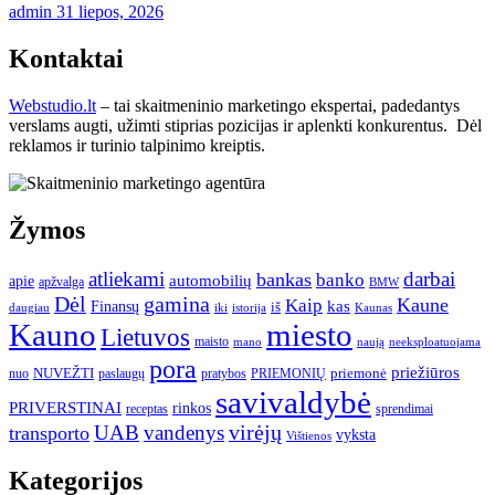
admin
31 liepos, 2026
Kontaktai
Webstudio.lt
– tai skaitmeninio marketingo ekspertai, padedantys
verslams augti, užimti stiprias pozicijas ir aplenkti konkurentus. Dėl
reklamos ir turinio talpinimo kreiptis.
Žymos
atliekami
darbai
bankas
banko
automobilių
apie
apžvalga
BMW
gamina
Dėl
Kaune
Kaip
Finansų
kas
iš
daugiau
iki
istorija
Kaunas
Kauno
miesto
Lietuvos
maisto
neeksploatuojama
mano
naują
pora
priežiūros
NUVEŽTI
nuo
paslaugų
pratybos
PRIEMONIŲ
priemonė
savivaldybė
PRIVERSTINAI
rinkos
receptas
sprendimai
UAB
vandenys
virėjų
transporto
vyksta
Vištienos
Kategorijos