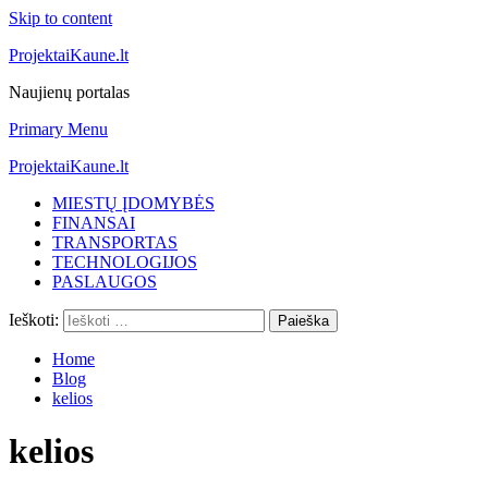
Skip to content
ProjektaiKaune.lt
Naujienų portalas
Primary Menu
ProjektaiKaune.lt
MIESTŲ ĮDOMYBĖS
FINANSAI
TRANSPORTAS
TECHNOLOGIJOS
PASLAUGOS
Ieškoti:
Home
Blog
kelios
kelios