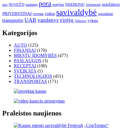
pora
priežiūros
NUVEŽTI
nuo
paslaugų
pratybos
PRIEMONIŲ
priemonė
savivaldybė
PRIVERSTINAI
rinkos
receptas
sprendimai
UAB
vandenys
virėjų
transporto
vyksta
Vištienos
Kategorijos
AUTO
(125)
FINANSAI
(170)
MIESTŲ ĮDOMYBĖS
(477)
PASLAUGOS
(3)
RECEPTAI
(190)
SVEIKATA
(1)
TECHNOLOGIJOS
(451)
TRANSPORTAS
(171)
Praleistos naujienos