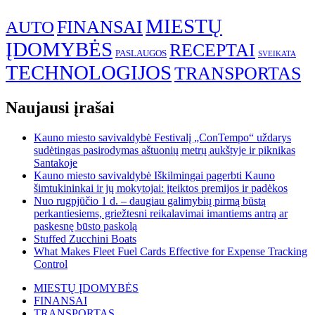
MIESTŲ
FINANSAI
AUTO
ĮDOMYBĖS
RECEPTAI
PASLAUGOS
SVEIKATA
TECHNOLOGIJOS
TRANSPORTAS
Naujausi įrašai
Kauno miesto savivaldybė Festivalį „ConTempo“ uždarys
sudėtingas pasirodymas aštuonių metrų aukštyje ir piknikas
Santakoje
Kauno miesto savivaldybė Iškilmingai pagerbti Kauno
šimtukininkai ir jų mokytojai: įteiktos premijos ir padėkos
Nuo rugpjūčio 1 d. – daugiau galimybių pirmą būstą
perkantiesiems, griežtesni reikalavimai imantiems antrą ar
paskesnę būsto paskolą
Stuffed Zucchini Boats
What Makes Fleet Fuel Cards Effective for Expense Tracking
Control
MIESTŲ ĮDOMYBĖS
FINANSAI
TRANSPORTAS