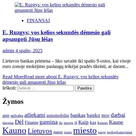
FINANSAI
E. Ruzgys: vos kelios sekundės dėmesio gali
apsaugoti Jūsų lėšas
admin
4 spalio, 2025
Lietuvos bankas primena – liko savaitė iki spalio 9-osios, kai visoje
euro zonoje mokėjimo paslaugų teikėjai pradės tikrinti, ar darant...
Read More
Read more about E. Ruzgys: vos kelios sekundės
dėmesio gali apsaugoti Jūsų lėšas
Ieškoti:
Žymos
atliekami
darbai
bankas
banko
automobilių
apie
apžvalga
BMW
gamina
Dėl
Kaune
Kaip
Finansų
kas
iš
daugiau
iki
istorija
Kaunas
Kauno
miesto
Lietuvos
maisto
neeksploatuojama
mano
naują