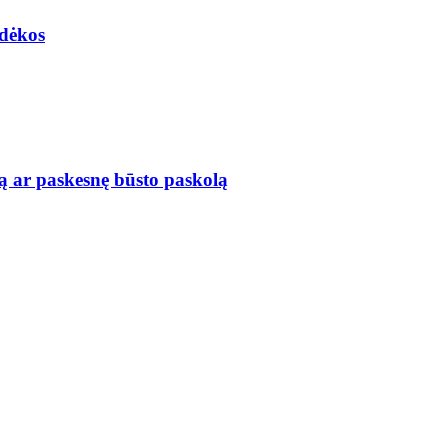
adėkos
ą ar paskesnę būsto paskolą