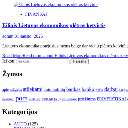
FINANSAI
Eilinis Lietuvos ekonomikos plėtros ketvirtis
admin
31 sausio, 2025
Lietuvos ekonomika praėjusius metus baigė dar vienu plėtros ketvirčiu
Read More
Read more about Eilinis Lietuvos ekonomikos plėtros ketvi
Ieškoti:
Žymos
atliekami
darbai
bankas
banko
automobilių
apie
apžvalga
daugia
BMW
pora
priežiūros
PRIVERSTINAI
paslaugų
pratybos
PRIEMONIŲ
priemonė
Kategorijos
AUTO
(125)