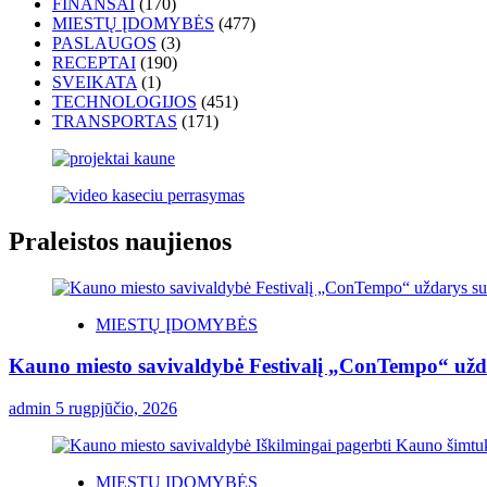
FINANSAI
(170)
MIESTŲ ĮDOMYBĖS
(477)
PASLAUGOS
(3)
RECEPTAI
(190)
SVEIKATA
(1)
TECHNOLOGIJOS
(451)
TRANSPORTAS
(171)
Praleistos naujienos
MIESTŲ ĮDOMYBĖS
Kauno miesto savivaldybė Festivalį „ConTempo“ užda
admin
5 rugpjūčio, 2026
MIESTŲ ĮDOMYBĖS