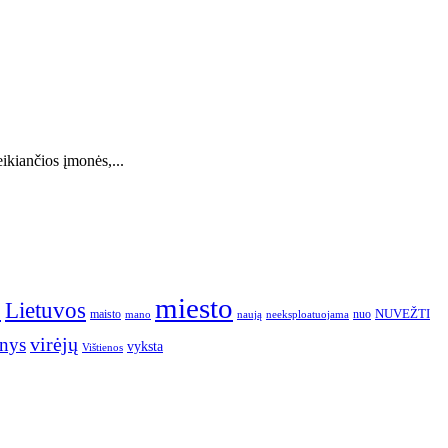
ikiančios įmonės,...
o
miesto
Lietuvos
NUVEŽTI
nuo
maisto
neeksploatuojama
mano
naują
nys
virėjų
vyksta
Vištienos