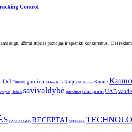
Tracking Control
ms augti, užimti stiprias pozicijas ir aplenkti konkurentus. Dėl reklamos
Kaun
gamina
Dėl
Kaune
Kaip
Finansų
kas
iš
u
iki
istorija
Kaunas
savivaldybė
UAB
vande
transporto
rinkos
receptas
sprendimai
ĖS
TECHNOLO
RECEPTAI
PASLAUGOS
SVEIKATA