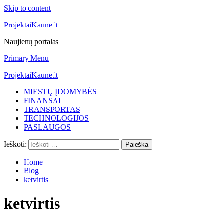
Skip to content
ProjektaiKaune.lt
Naujienų portalas
Primary Menu
ProjektaiKaune.lt
MIESTŲ ĮDOMYBĖS
FINANSAI
TRANSPORTAS
TECHNOLOGIJOS
PASLAUGOS
Ieškoti:
Home
Blog
ketvirtis
ketvirtis