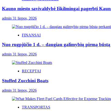
Kauno miesto savivaldybė Iškilmingai pagerbti Kauno 
admin
31 liepos, 2026
FINANSAI
Nuo rugpjūčio 1 d. – daugiau galimybių pirmą būstą p
admin
31 liepos, 2026
RECEPTAI
Stuffed Zucchini Boats
admin
31 liepos, 2026
TRANSPORTAS