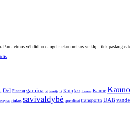
. Pardavimus vėl didino daugelis ekonomikos veiklų – tiek paslaugas te
rtis
Kaun
gamina
Dėl
Kaune
Kaip
Finansų
kas
iš
u
iki
istorija
Kaunas
savivaldybė
UAB
vande
transporto
rinkos
receptas
sprendimai