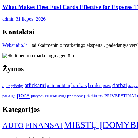
What Makes Fleet Fuel Cards Effective for Expense 
admin
31 liepos, 2026
Kontaktai
Webstudio.lt
– tai skaitmeninio marketingo ekspertai, padedantys versla
Žymos
atliekami
darbai
bankas
banko
automobilių
apie
apžvalga
daugia
BMW
pora
priežiūros
PRIVERSTINAI
paslaugų
pratybos
PRIEMONIŲ
priemonė
Kategorijos
MIESTŲ ĮDOMYB
FINANSAI
AUTO