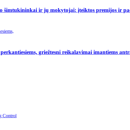
šimtukininkai ir jų mokytojai: įteiktos premijos ir p
erkantiesiems, griežtesni reikalavimai imantiems antr