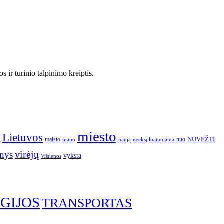
 ir turinio talpinimo kreiptis.
o
miesto
Lietuvos
NUVEŽTI
nuo
maisto
neeksploatuojama
mano
naują
nys
virėjų
vyksta
Vištienos
GIJOS
TRANSPORTAS