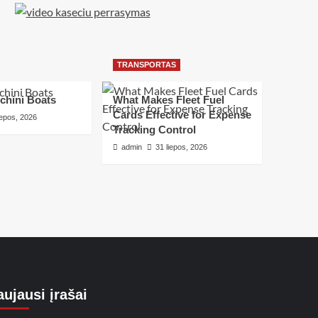
TRANSPORTAS
chini Boats
What Makes Fleet Fuel
Cards Effective for Expense
iepos, 2026
Tracking Control
admin
31 liepos, 2026
ujausi įrašai