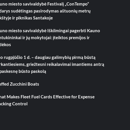
uno miesto savivaldybė Festivalį „ConTempo“
darys sudėtingas pasirodymas aštuonių metrų
kštyje ir piknikas Santakoje
uno miesto savivaldybė Iškilmingai pagerbti Kauno
mtukininkai ir jų mokytojai: įteiktos premijos ir
dėkos
o rugpjūčio 1 d. – daugiau galimybių pirmą būstą
rkantiesiems, griežtesni reikalavimai imantiems antrą
 paskesnę būsto paskolą
uffed Zucchini Boats
at Makes Fleet Fuel Cards Effective for Expense
acking Control