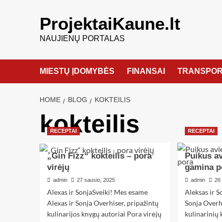
ProjektaiKaune.lt
NAUJIENŲ PORTALAS
MIESTŲ ĮDOMYBĖS
FINANSAI
TRANSPOR
HOME
BLOG
KOKTEILIS
kokteilis
RECEPTAI
RECEPTAI
„Gin Fizz“ kokteilis – pora
Puikus av
virėjų
gamina p
admin
27 sausio, 2025
admin
26
Alexas ir SonjaSveiki! Mes esame
Aleksas ir S
Alexas ir Sonja Overhiser, pripažintų
Sonja Overh
kulinarijos knygų autoriai Pora virėjų
kulinarinių 