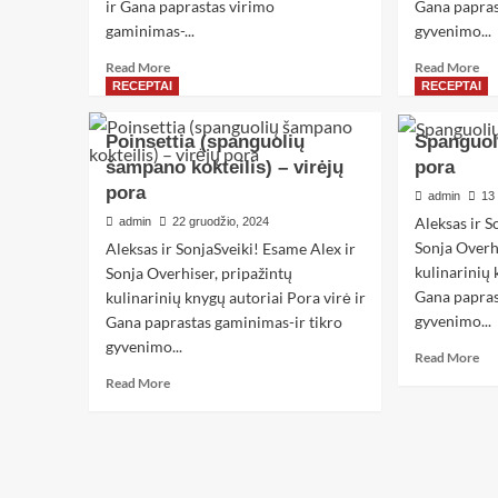
ir Gana paprastas virimo
Gana papras
gaminimas-...
gyvenimo...
Read More
Read More
RECEPTAI
RECEPTAI
Poinsettia (spanguolių
Spanguoli
šampano kokteilis) – virėjų
pora
pora
admin
13
Aleksas ir S
admin
22 gruodžio, 2024
Sonja Overh
Aleksas ir SonjaSveiki! Esame Alex ir
kulinarinių 
Sonja Overhiser, pripažintų
Gana papras
kulinarinių knygų autoriai Pora virė ir
gyvenimo...
Gana paprastas gaminimas-ir tikro
gyvenimo...
Read More
Read More