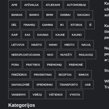
Ka
APIE
APŽVALGA
ATLIEKAMI
AUTOMOBILIŲ
už
au
BANKAS
BANKO
BMW
DARBAI
DAUGIAU
DĖL
FINANSŲ
GAMINA
IKI
ISTORIJA
IŠ
Ka
ši
KAIP
KAS
KAUNAS
KAUNE
KAUNO
pa
LIETUVOS
MAISTO
MANO
MIESTO
NAUJĄ
Nu
pe
NEEKSPLOATUOJAMA
NUO
NUVEŽTI
PASLAUGŲ
ar
PORA
PRATYBOS
PRIEMONIŲ
PRIEMONĖ
St
PRIEŽIŪROS
PRIVERSTINAI
RECEPTAS
RINKOS
Wh
SAVIVALDYBĖ
SPRENDIMAI
TRANSPORTO
UAB
Tr
VANDENYS
VIRĖJŲ
VIŠTIENOS
VYKSTA
Kategorijos