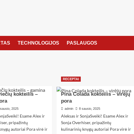
TAS
TECHNOLOGIJOS
PASLAUGOS
RECEPTAI
iečių kokteilis –
Pina Colada kokteilis – virėjų
ora
pora
 sausio, 2025
admin
8 sausio, 2025
onjaSveiki! Esame Alex ir
Aleksas ir SonjaSveiki! Esame Alex ir
iser, pripažintų
Sonja Overhiser, pripažintų
knygų autoriai Pora virė ir
kulinarinių knygų autoriai Pora virė ir