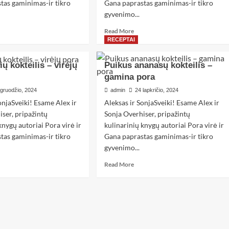
tas gaminimas-ir tikro
Gana paprastas gaminimas-ir tikro
gyvenimo...
Read More
RECEPTAI
ų kokteilis – virėjų
Puikus ananasų kokteilis –
gamina pora
 gruodžio, 2024
admin
24 lapkričio, 2024
onjaSveiki! Esame Alex ir
Aleksas ir SonjaSveiki! Esame Alex ir
iser, pripažintų
Sonja Overhiser, pripažintų
knygų autoriai Pora virė ir
kulinarinių knygų autoriai Pora virė ir
tas gaminimas-ir tikro
Gana paprastas gaminimas-ir tikro
gyvenimo...
Read More