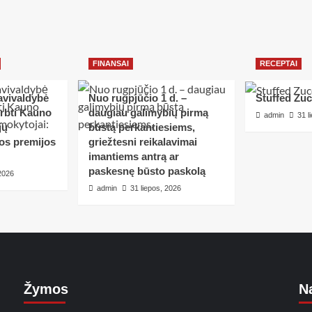
FINANSAI
RECEPTAI
avivaldybė
Nuo rugpjūčio 1 d. –
Stuffed Zuc
erbti Kauno
daugiau galimybių pirmą
admin
31 l
jų
būstą perkantiesiems,
tos premijos
griežtesni reikalavimai
imantiems antrą ar
paskesnę būsto paskolą
 2026
admin
31 liepos, 2026
Žymos
Na