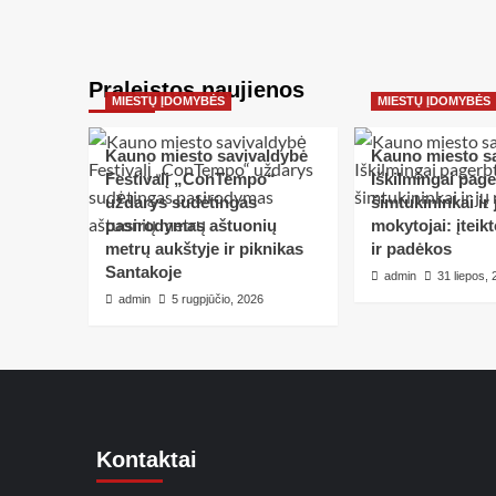
Praleistos naujienos
MIESTŲ ĮDOMYBĖS
MIESTŲ ĮDOMYBĖS
Kauno miesto savivaldybė
Kauno miesto s
Festivalį „ConTempo“
Iškilmingai pag
uždarys sudėtingas
šimtukininkai ir 
pasirodymas aštuonių
mokytojai: įteik
metrų aukštyje ir piknikas
ir padėkos
Santakoje
admin
31 liepos,
admin
5 rugpjūčio, 2026
Kontaktai