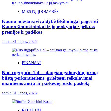
MIESTŲ ĮDOMYBĖS
Kauno miesto savivaldybė Iškilmingai pagerbti
Kauno šimtukininkai ir jų mokytojai: įteiktos
premijos ir padėkos
admin
31 liepos, 2026
FINANSAI
Nuo rugpjūčio 1 d. – daugiau galimybių pirmą
būstą perkantiesiems, griežtesni reikalavimai
imantiems antrą ar paskesnę būsto paskolą
admin
31 liepos, 2026
RECEPTAI