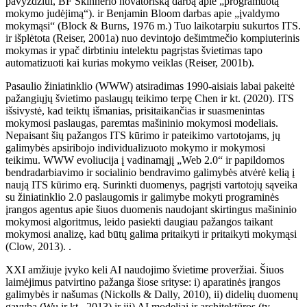
pavyzdžiui, BF Skinnerio novatorišką darbą apie „programuotą
mokymo judėjimą“). ir Benjamin Bloom darbas apie „įvaldymo
mokymąsi“ (Block & Burns, 1976 m.) Tuo laikotarpiu sukurtos ITS.
ir išplėtota (Reiser, 2001a) nuo devintojo dešimtmečio kompiuterinis
mokymas ir ypač dirbtiniu intelektu pagrįstas švietimas tapo
automatizuoti kai kurias mokymo veiklas (Reiser, 2001b).
Pasaulio žiniatinklio (WWW) atsiradimas 1990-aisiais labai pakeitė
pažangiųjų švietimo paslaugų teikimo terpę Chen ir kt. (2020). ITS
išsivystė, kad teiktų išmanias, prisitaikančias ir suasmenintas
mokymosi paslaugas, paremtas mašininio mokymosi modeliais.
Nepaisant šių pažangos ITS kūrimo ir pateikimo vartotojams, jų
galimybės apsiribojo individualizuoto mokymo ir mokymosi
teikimu. WWW evoliucija į vadinamąjį „Web 2.0“ ir papildomos
bendradarbiavimo ir socialinio bendravimo galimybės atvėrė kelią į
naują ITS kūrimo erą. Surinkti duomenys, pagrįsti vartotojų sąveika
su žiniatinklio 2.0 paslaugomis ir galimybe mokyti programinės
įrangos agentus apie šiuos duomenis naudojant skirtingus mašininio
mokymosi algoritmus, leido pasiekti daugiau pažangos taikant
mokymosi analizę, kad būtų galima pritaikyti ir pritaikyti mokymąsi
(Clow, 2013). .
XXI amžiuje įvyko keli AI naudojimo švietime proveržiai. Šiuos
laimėjimus patvirtino pažanga šiose srityse: i) aparatinės įrangos
galimybės ir našumas (Nickolls & Dally, 2010), ii) didelių duomenų
gavyba (Wu ir kt., 2013) ir iii) AI modeliai ir architektūros (ty