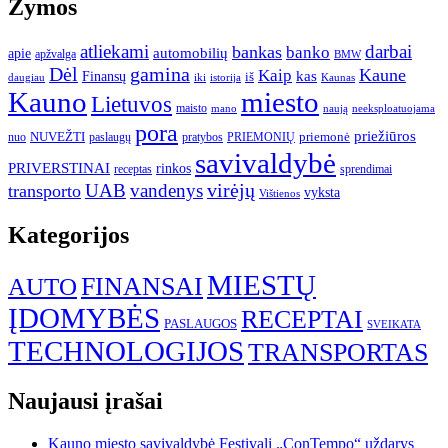
Žymos
atliekami
darbai
bankas
banko
automobilių
apie
apžvalga
BMW
gamina
Dėl
Kaune
Kaip
Finansų
kas
iš
daugiau
iki
istorija
Kaunas
Kauno
miesto
Lietuvos
maisto
neeksploatuojama
mano
naują
pora
priežiūros
NUVEŽTI
nuo
paslaugų
pratybos
PRIEMONIŲ
priemonė
savivaldybė
PRIVERSTINAI
rinkos
receptas
sprendimai
UAB
vandenys
virėjų
transporto
vyksta
Vištienos
Kategorijos
MIESTŲ
FINANSAI
AUTO
ĮDOMYBĖS
RECEPTAI
PASLAUGOS
SVEIKATA
TECHNOLOGIJOS
TRANSPORTAS
Naujausi įrašai
Kauno miesto savivaldybė Festivalį „ConTempo“ uždarys