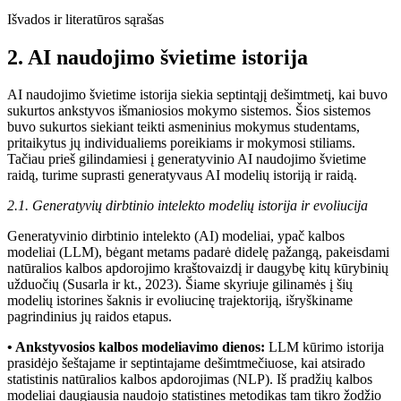
Išvados ir literatūros sąrašas
2. AI naudojimo švietime istorija
AI naudojimo švietime istorija siekia septintąjį dešimtmetį, kai buvo
sukurtos ankstyvos išmaniosios mokymo sistemos. Šios sistemos
buvo sukurtos siekiant teikti asmeninius mokymus studentams,
pritaikytus jų individualiems poreikiams ir mokymosi stiliams.
Tačiau prieš gilindamiesi į generatyvinio AI naudojimo švietime
raidą, turime suprasti generatyvaus AI modelių istoriją ir raidą.
2.1. Generatyvių dirbtinio intelekto modelių istorija ir evoliucija
Generatyvinio dirbtinio intelekto (AI) modeliai, ypač kalbos
modeliai (LLM), bėgant metams padarė didelę pažangą, pakeisdami
natūralios kalbos apdorojimo kraštovaizdį ir daugybę kitų kūrybinių
užduočių (Susarla ir kt., 2023). Šiame skyriuje gilinamės į šių
modelių istorines šaknis ir evoliucinę trajektoriją, išryškiname
pagrindinius jų raidos etapus.
• Ankstyvosios kalbos modeliavimo dienos:
LLM kūrimo istorija
prasidėjo šeštajame ir septintajame dešimtmečiuose, kai atsirado
statistinis natūralios kalbos apdorojimas (NLP). Iš pradžių kalbos
modeliai daugiausia naudojo statistines metodikas tam tikro žodžio