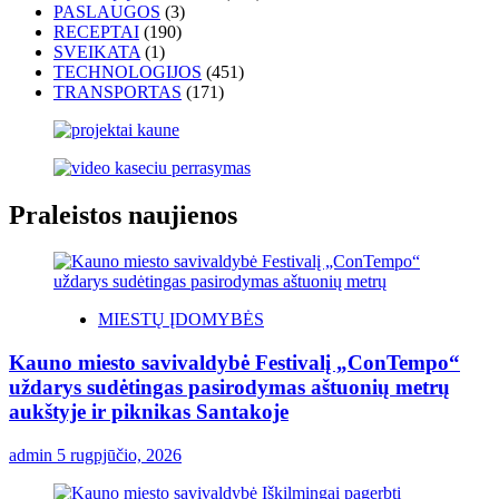
PASLAUGOS
(3)
RECEPTAI
(190)
SVEIKATA
(1)
TECHNOLOGIJOS
(451)
TRANSPORTAS
(171)
Praleistos naujienos
MIESTŲ ĮDOMYBĖS
Kauno miesto savivaldybė Festivalį „ConTempo“
uždarys sudėtingas pasirodymas aštuonių metrų
aukštyje ir piknikas Santakoje
admin
5 rugpjūčio, 2026