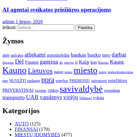
AI agentai sveikatos priežiūros operacijoms
admin
1 liepos, 2026
Ieškoti:
Žymos
atliekami
darbai
bankas
banko
automobilių
apie
apžvalga
BMW
gamina
Dėl
Kaune
Kaip
Finansų
kas
iš
daugiau
iki
istorija
Kaunas
Kauno
miesto
Lietuvos
maisto
neeksploatuojama
mano
naują
pora
priežiūros
NUVEŽTI
nuo
paslaugų
pratybos
PRIEMONIŲ
priemonė
savivaldybė
PRIVERSTINAI
rinkos
receptas
sprendimai
UAB
vandenys
virėjų
transporto
vyksta
Vištienos
Kategorijos
AUTO
(125)
FINANSAI
(170)
MIESTŲ ĮDOMYBĖS
(477)