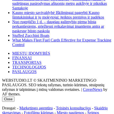
sudėtingas pasirodymas aštuonių metrų aukštyje ir piknikas
Santakoje
Kauno miesto savivaldybė Iškilmingai pagerbti Kauno
šimtukininkai ir jų mokytojai: įteiktos premijos ir padėkos
Nuo rugpjūčio 1 d. – daugiau galimybių pirmą būstą
perkantiesiems, griežtesni reikalavimai imantiems antrą ar
paskesnę būsto paskolą
Stuffed Zucchini Boats
What Makes Fleet Fuel Cards Effective for Expense Tracking
Control
MIESTŲ ĮDOMYBĖS
FINANSAI
TRANSPORTAS
TECHNOLOGIJOS
PASLAUGOS
WEBSTUDIO.LT © SKAITMENINIO MARKETINGO
PASLAUGOS. SEO tekstų rašymas, turinio kūrimas, straipsnių
rašymas ir talpinimas į mūsų valdomas svetaines.
|
CoverNews
by
AF themes.
Close
Draugai: -
Marketingo agentūra
-
Teisinės konsultacijos
-
Skaidrių
skenavimas
-
Fotofilmų kūrimas
-
Miesto naujienos
-
Šeimos