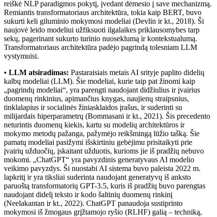
reiškė NLP paradigmos pokytį, įvedant dėmesio į save mechanizmą.
Remiantis transformatoriaus architektūra, tokia kaip BERT, buvo
sukurti keli giluminio mokymosi modeliai (Devlin ir kt., 2018). Ši
naujovė leido modeliui užfiksuoti ilgalaikes priklausomybes tarp
sekų, pagerinant sukurto turinio nuoseklumą ir kontekstualumą.
Transformatoriaus architektūra padėjo pagrindą tolesniam LLM
vystymuisi.
• LLM atsiradimas:
Pastaraisiais metais AI srityje paplito didelių
kalbų modeliai (LLM). Šie modeliai, kurie taip pat žinomi kaip
„pagrindų modeliai“, yra parengti naudojant didžiulius ir įvairius
duomenų rinkinius, apimančius knygas, naujienų straipsnius,
tinklalapius ir socialinės žiniasklaidos įrašus, ir suderinti su
milijardais hiperparametrų (Bommasani ir kt., 2021). Šis precedento
neturintis duomenų kiekis, kartu su modelių architektūros ir
mokymo metodų pažanga, pažymėjo reikšmingą lūžio tašką. Šie
pamatų modeliai pasižymi išskirtiniu gebėjimu prisitaikyti prie
įvairių užduočių, įskaitant užduotis, kurioms jie iš pradžių nebuvo
mokomi. „ChatGPT“ yra pavyzdinis generatyvaus AI modelio
veikimo pavyzdys. Ši nuostabi AI sistema buvo paleista 2022 m.
lapkritį ir yra tiksliai suderinta naudojant generatyvų iš anksto
paruoštą transformatorių GPT-3.5, kuris iš pradžių buvo parengtas
naudojant didelį teksto ir kodo šaltinių duomenų rinkinį
(Neelakantan ir kt., 2022). ChatGPT panaudoja sustiprinto
mokymosi iš žmogaus grįžtamojo ryšio (RLHF) galią – techniką,