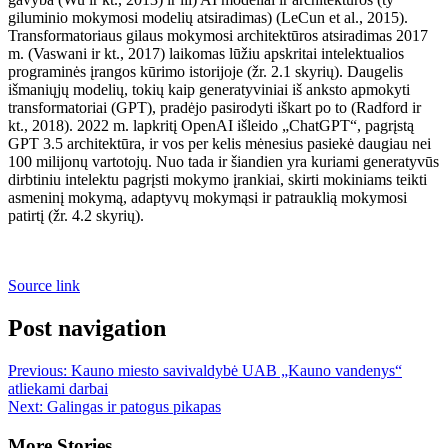
giluminio mokymosi modelių atsiradimas) (LeCun et al., 2015).
Transformatoriaus gilaus mokymosi architektūros atsiradimas 2017
m. (Vaswani ir kt., 2017) laikomas lūžiu apskritai intelektualios
programinės įrangos kūrimo istorijoje (žr. 2.1 skyrių). Daugelis
išmaniųjų modelių, tokių kaip generatyviniai iš anksto apmokyti
transformatoriai (GPT), pradėjo pasirodyti iškart po to (Radford ir
kt., 2018). 2022 m. lapkritį OpenAI išleido „ChatGPT“, pagrįstą
GPT 3.5 architektūra, ir vos per kelis mėnesius pasiekė daugiau nei
100 milijonų vartotojų. Nuo tada ir šiandien yra kuriami generatyvūs
dirbtiniu intelektu pagrįsti mokymo įrankiai, skirti mokiniams teikti
asmeninį mokymą, adaptyvų mokymąsi ir patrauklią mokymosi
patirtį (žr. 4.2 skyrių).
Source link
Post navigation
Previous:
Kauno miesto savivaldybė UAB „Kauno vandenys“
atliekami darbai
Next:
Galingas ir patogus pikapas
More Stories