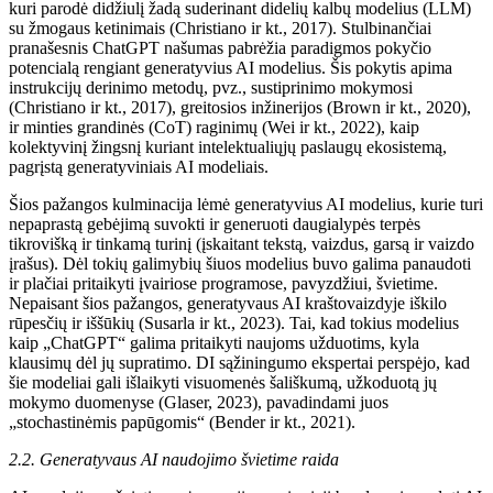
kuri parodė didžiulį žadą suderinant didelių kalbų modelius (LLM)
su žmogaus ketinimais (Christiano ir kt., 2017). Stulbinančiai
pranašesnis ChatGPT našumas pabrėžia paradigmos pokyčio
potencialą rengiant generatyvius AI modelius. Šis pokytis apima
instrukcijų derinimo metodų, pvz., sustiprinimo mokymosi
(Christiano ir kt., 2017), greitosios inžinerijos (Brown ir kt., 2020),
ir minties grandinės (CoT) raginimų (Wei ir kt., 2022), kaip
kolektyvinį žingsnį kuriant intelektualiųjų paslaugų ekosistemą,
pagrįstą generatyviniais AI modeliais.
Šios pažangos kulminacija lėmė generatyvius AI modelius, kurie turi
nepaprastą gebėjimą suvokti ir generuoti daugialypės terpės
tikrovišką ir tinkamą turinį (įskaitant tekstą, vaizdus, ​​garsą ir vaizdo
įrašus). Dėl tokių galimybių šiuos modelius buvo galima panaudoti
ir plačiai pritaikyti įvairiose programose, pavyzdžiui, švietime.
Nepaisant šios pažangos, generatyvaus AI kraštovaizdyje iškilo
rūpesčių ir iššūkių (Susarla ir kt., 2023). Tai, kad tokius modelius
kaip „ChatGPT“ galima pritaikyti naujoms užduotims, kyla
klausimų dėl jų supratimo. DI sąžiningumo ekspertai perspėjo, kad
šie modeliai gali išlaikyti visuomenės šališkumą, užkoduotą jų
mokymo duomenyse (Glaser, 2023), pavadindami juos
„stochastinėmis papūgomis“ (Bender ir kt., 2021).
2.2. Generatyvaus AI naudojimo švietime raida