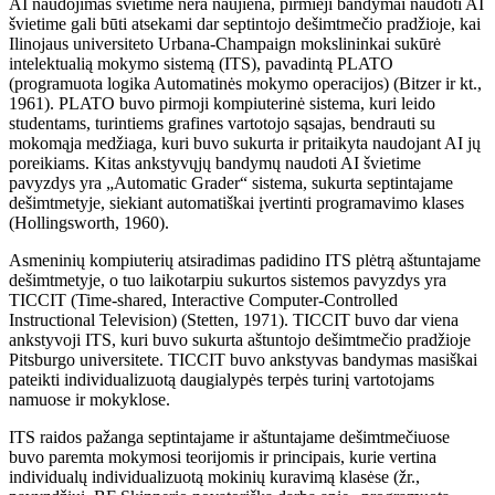
AI naudojimas švietime nėra naujiena, pirmieji bandymai naudoti AI
švietime gali būti atsekami dar septintojo dešimtmečio pradžioje, kai
Ilinojaus universiteto Urbana-Champaign mokslininkai sukūrė
intelektualią mokymo sistemą (ITS), pavadintą PLATO
(programuota logika Automatinės mokymo operacijos) (Bitzer ir kt.,
1961). PLATO buvo pirmoji kompiuterinė sistema, kuri leido
studentams, turintiems grafines vartotojo sąsajas, bendrauti su
mokomąja medžiaga, kuri buvo sukurta ir pritaikyta naudojant AI jų
poreikiams. Kitas ankstyvųjų bandymų naudoti AI švietime
pavyzdys yra „Automatic Grader“ sistema, sukurta septintajame
dešimtmetyje, siekiant automatiškai įvertinti programavimo klases
(Hollingsworth, 1960).
Asmeninių kompiuterių atsiradimas padidino ITS plėtrą aštuntajame
dešimtmetyje, o tuo laikotarpiu sukurtos sistemos pavyzdys yra
TICCIT (Time-shared, Interactive Computer-Controlled
Instructional Television) (Stetten, 1971). TICCIT buvo dar viena
ankstyvoji ITS, kuri buvo sukurta aštuntojo dešimtmečio pradžioje
Pitsburgo universitete. TICCIT buvo ankstyvas bandymas masiškai
pateikti individualizuotą daugialypės terpės turinį vartotojams
namuose ir mokyklose.
ITS raidos pažanga septintajame ir aštuntajame dešimtmečiuose
buvo paremta mokymosi teorijomis ir principais, kurie vertina
individualų individualizuotą mokinių kuravimą klasėse (žr.,