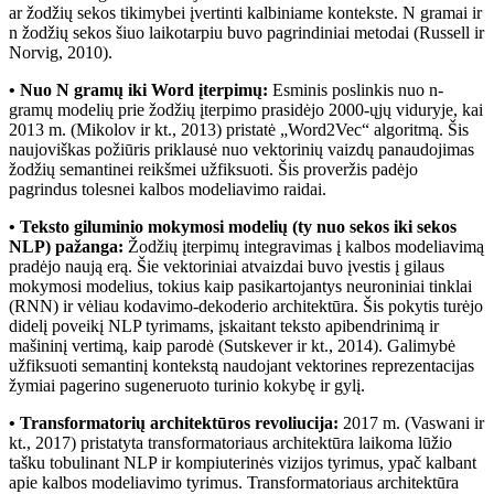
ar žodžių sekos tikimybei įvertinti kalbiniame kontekste. N gramai ir
n žodžių sekos šiuo laikotarpiu buvo pagrindiniai metodai (Russell ir
Norvig, 2010).
• Nuo N gramų iki Word įterpimų:
Esminis poslinkis nuo n-
gramų modelių prie žodžių įterpimo prasidėjo 2000-ųjų viduryje, kai
2013 m. (Mikolov ir kt., 2013) pristatė „Word2Vec“ algoritmą. Šis
naujoviškas požiūris priklausė nuo vektorinių vaizdų panaudojimas
žodžių semantinei reikšmei užfiksuoti. Šis proveržis padėjo
pagrindus tolesnei kalbos modeliavimo raidai.
• Teksto giluminio mokymosi modelių (ty nuo sekos iki sekos
NLP) pažanga:
Žodžių įterpimų integravimas į kalbos modeliavimą
pradėjo naują erą. Šie vektoriniai atvaizdai buvo įvestis į gilaus
mokymosi modelius, tokius kaip pasikartojantys neuroniniai tinklai
(RNN) ir vėliau kodavimo-dekoderio architektūra. Šis pokytis turėjo
didelį poveikį NLP tyrimams, įskaitant teksto apibendrinimą ir
mašininį vertimą, kaip parodė (Sutskever ir kt., 2014). Galimybė
užfiksuoti semantinį kontekstą naudojant vektorines reprezentacijas
žymiai pagerino sugeneruoto turinio kokybę ir gylį.
• Transformatorių architektūros revoliucija:
2017 m. (Vaswani ir
kt., 2017) pristatyta transformatoriaus architektūra laikoma lūžio
tašku tobulinant NLP ir kompiuterinės vizijos tyrimus, ypač kalbant
apie kalbos modeliavimo tyrimus. Transformatoriaus architektūra