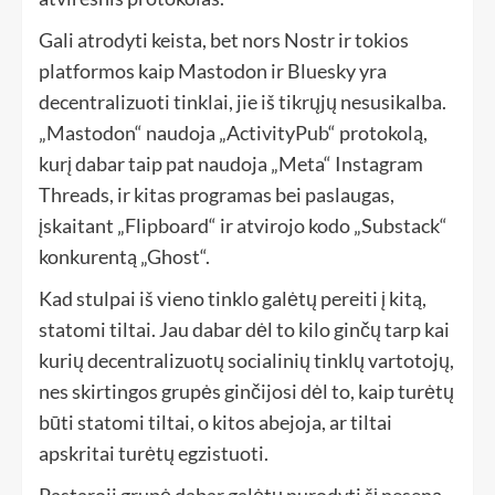
Gali atrodyti keista, bet nors Nostr ir tokios
platformos kaip Mastodon ir Bluesky yra
decentralizuoti tinklai, jie iš tikrųjų nesusikalba.
„Mastodon“ naudoja „ActivityPub“ protokolą,
kurį dabar taip pat naudoja „Meta“ Instagram
Threads, ir kitas programas bei paslaugas,
įskaitant „Flipboard“ ir atvirojo kodo „Substack“
konkurentą „Ghost“.
Kad stulpai iš vieno tinklo galėtų pereiti į kitą,
statomi tiltai. Jau dabar dėl to kilo ginčų tarp kai
kurių decentralizuotų socialinių tinklų vartotojų,
nes skirtingos grupės ginčijosi dėl to, kaip turėtų
būti statomi tiltai, o kitos abejoja, ar tiltai
apskritai turėtų egzistuoti.
Pastaroji grupė dabar galėtų nurodyti šį neseną