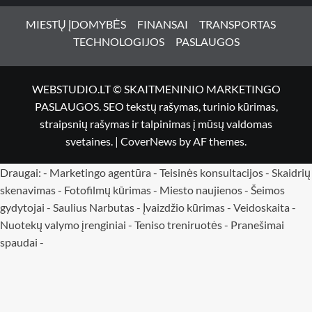
MIESTŲ ĮDOMYBĖS
FINANSAI
TRANSPORTAS
TECHNOLOGIJOS
PASLAUGOS
WEBSTUDIO.LT © SKAITMENINIO MARKETINGO
PASLAUGOS. SEO tekstų rašymas, turinio kūrimas,
straipsnių rašymas ir talpinimas į mūsų valdomas
svetaines.
|
CoverNews
by AF themes.
Draugai: -
Marketingo agentūra
-
Teisinės konsultacijos
-
Skaidrių
skenavimas
-
Fotofilmų kūrimas
-
Miesto naujienos
-
Šeimos
gydytojai
-
Saulius Narbutas
-
Įvaizdžio kūrimas
-
Veidoskaita
-
Nuotekų valymo įrenginiai -
Teniso treniruotės
- Pranešimai
spaudai -