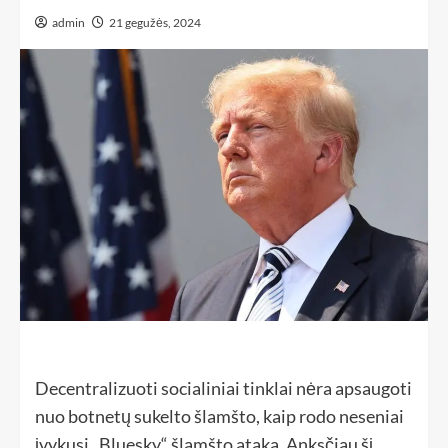
admin
21 gegužės, 2024
Decentralizuoti socialiniai tinklai nėra apsaugoti
nuo botnetų sukelto šlamšto, kaip rodo neseniai
įvykusi „Bluesky“ šlamšto ataka. Anksčiau šį