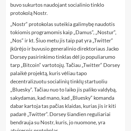
buvo sukurtos naudojant socialinio tinklo
protokolą Nostr.
„Nostr“ protokolas suteikia galimybę naudotis
tokiomis programomis kaip „Damus“, „Nostur“,
„Nos“ ir kt. Šiuo metu jis taip pat yra „Twitter“
įkūrėjo ir buvusio generalinio direktoriaus Jacko
Dorsey pasirinkimo tinklas dėl jo populiarumo
tarp „Bitcoin“ vartotojų. Tačiau „Twitter“ Dorsey
palaikė projektą, kuris vėliau tapo
decentralizuotu socialinių tinklų startuoliu
„Bluesky“. Tačiau nuo to laiko jis paliko valdybą,
sakydamas, kad mano, kad „Bluesky“ komanda
dabar kartoja tas pačias klaidas, kurias jis ir kiti
padarė „Twitter“. Dorsey šiandien reguliariai
bendrauja su Nostr, kuris, jo nuomone, yra
atviresnis protokolas.