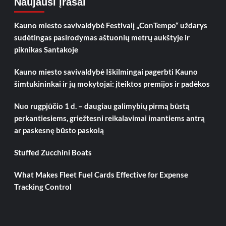
Naujausi įrašai
Kauno miesto savivaldybė Festivalį „ConTempo“ uždarys
sudėtingas pasirodymas aštuonių metrų aukštyje ir
piknikas Santakoje
Kauno miesto savivaldybė Iškilmingai pagerbti Kauno
šimtukininkai ir jų mokytojai: įteiktos premijos ir padėkos
Nuo rugpjūčio 1 d. – daugiau galimybių pirmą būstą
perkantiesiems, griežtesni reikalavimai imantiems antrą
ar paskesnę būsto paskolą
Stuffed Zucchini Boats
What Makes Fleet Fuel Cards Effective for Expense
Tracking Control