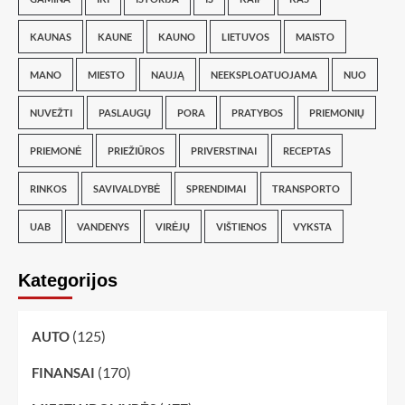
KAUNAS
KAUNE
KAUNO
LIETUVOS
MAISTO
MANO
MIESTO
NAUJĄ
NEEKSPLOATUOJAMA
NUO
NUVEŽTI
PASLAUGŲ
PORA
PRATYBOS
PRIEMONIŲ
PRIEMONĖ
PRIEŽIŪROS
PRIVERSTINAI
RECEPTAS
RINKOS
SAVIVALDYBĖ
SPRENDIMAI
TRANSPORTO
UAB
VANDENYS
VIRĖJŲ
VIŠTIENOS
VYKSTA
Kategorijos
(125)
AUTO
(170)
FINANSAI