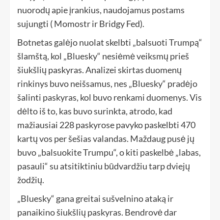
nuorodų apie įrankius, naudojamus postams
sujungti ( Momostr ir Bridgy Fed).
Botnetas galėjo nuolat skelbti „balsuoti Trumpą“
šlamštą, kol „Bluesky“ nesiėmė veiksmų prieš
šiukšlių paskyras. Analizei skirtas duomenų
rinkinys buvo neišsamus, nes „Bluesky“ pradėjo
šalinti paskyras, kol buvo renkami duomenys. Vis
dėlto iš to, kas buvo surinkta, atrodo, kad
mažiausiai 228 paskyrose pavyko paskelbti 470
kartų vos per šešias valandas. Maždaug pusė jų
buvo „balsuokite Trumpu“, o kiti paskelbė „labas,
pasauli“ su atsitiktiniu būdvardžiu tarp dviejų
žodžių.
„Bluesky“ gana greitai sušvelnino ataką ir
panaikino šiukšlių paskyras. Bendrovė dar