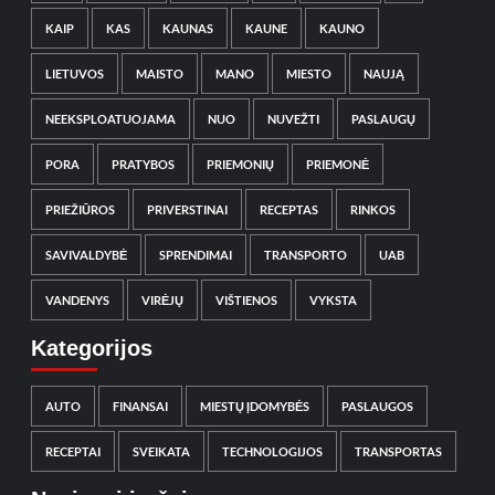
KAIP
KAS
KAUNAS
KAUNE
KAUNO
LIETUVOS
MAISTO
MANO
MIESTO
NAUJĄ
NEEKSPLOATUOJAMA
NUO
NUVEŽTI
PASLAUGŲ
PORA
PRATYBOS
PRIEMONIŲ
PRIEMONĖ
PRIEŽIŪROS
PRIVERSTINAI
RECEPTAS
RINKOS
SAVIVALDYBĖ
SPRENDIMAI
TRANSPORTO
UAB
VANDENYS
VIRĖJŲ
VIŠTIENOS
VYKSTA
Kategorijos
AUTO
FINANSAI
MIESTŲ ĮDOMYBĖS
PASLAUGOS
RECEPTAI
SVEIKATA
TECHNOLOGIJOS
TRANSPORTAS