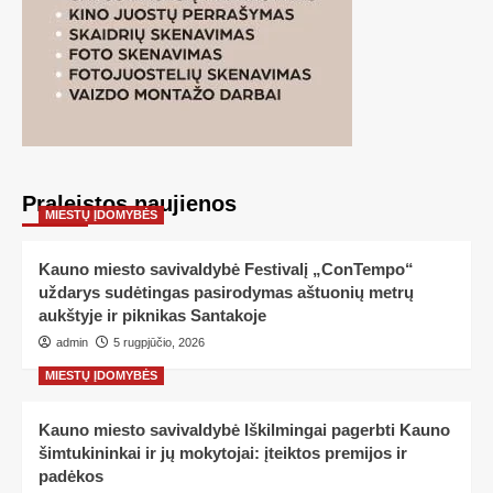
Praleistos naujienos
MIESTŲ ĮDOMYBĖS
Kauno miesto savivaldybė Festivalį „ConTempo“
uždarys sudėtingas pasirodymas aštuonių metrų
aukštyje ir piknikas Santakoje
admin
5 rugpjūčio, 2026
MIESTŲ ĮDOMYBĖS
Kauno miesto savivaldybė Iškilmingai pagerbti Kauno
šimtukininkai ir jų mokytojai: įteiktos premijos ir
padėkos