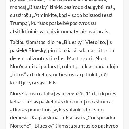
mėnesį „Bluesky“ tinkle pasirodė daugybė įrašų
su užrašu „Atminkite, kad visada balsuosite už
Trumpą“, kuriuos paskelbė paskyros su
atsitiktiniais vardais ir numatytais avatarais.
Tačiau šlamštas kilo ne „Bluesky“. Vietoj to, jis
pasiekė Bluesky, pirmiausia kirsdamas kitus du
decentralizuotus tinklus: Mastodon ir Nostr.
Norėdami tai padaryti, robotų tinklas panaudojo
„tiltus“ arba kelius, nutiestus tarp tinklų, dėl
kurių jie yra sąveikūs.
Nors šlamšto ataka įvyko gegužės 11 d., tik prieš
kelias dienas paskelbtas duomenų mokslininko
atliktas pomirtinis įvykis sulaukė didesnio
dėmesio. Kaip aiškina tinklaraštis „Conspirador
Norteño“, „Bluesky“ šlamštą siuntusios paskyros