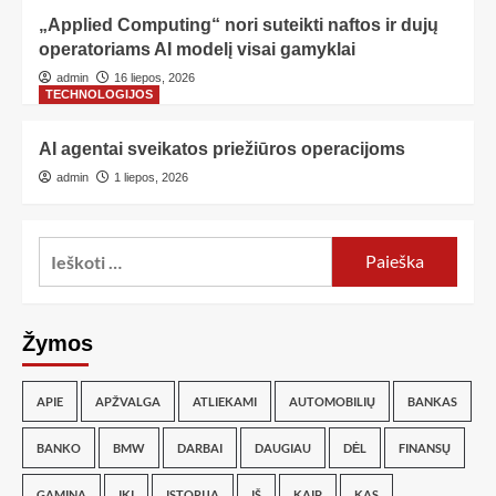
„Applied Computing“ nori suteikti naftos ir dujų
operatoriams AI modelį visai gamyklai
admin
16 liepos, 2026
TECHNOLOGIJOS
AI agentai sveikatos priežiūros operacijoms
admin
1 liepos, 2026
Žymos
APIE
APŽVALGA
ATLIEKAMI
AUTOMOBILIŲ
BANKAS
BANKO
BMW
DARBAI
DAUGIAU
DĖL
FINANSŲ
GAMINA
IKI
ISTORIJA
IŠ
KAIP
KAS