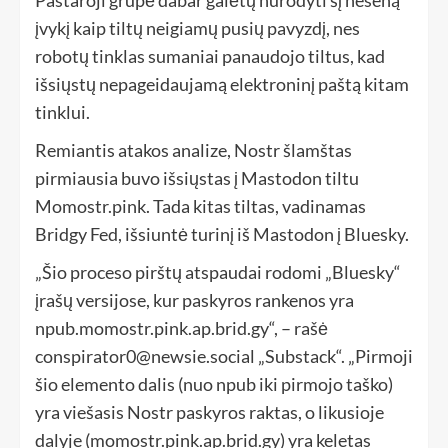
įvykį kaip tiltų neigiamų pusių pavyzdį, nes
robotų tinklas sumaniai panaudojo tiltus, kad
išsiųstų nepageidaujamą elektroninį paštą kitam
tinklui.
Remiantis atakos analize, Nostr šlamštas
pirmiausia buvo išsiųstas į Mastodon tiltu
Momostr.pink. Tada kitas tiltas, vadinamas
Bridgy Fed, išsiuntė turinį iš Mastodon į Bluesky.
„Šio proceso pirštų atspaudai rodomi „Bluesky“
įrašų versijose, kur paskyros rankenos yra
npub.momostr.pink.ap.brid.gy“, – rašė
conspirator0@newsie.social „Substack“. „Pirmoji
šio elemento dalis (nuo npub iki pirmojo taško)
yra viešasis Nostr paskyros raktas, o likusioje
dalyje (momostr.pink.ap.brid.gy) yra keletas