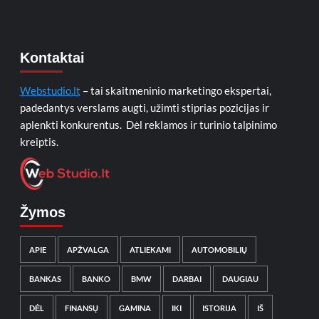
Kontaktai
Webstudio.lt
– tai skaitmeninio marketingo ekspertai,
padedantys verslams augti, užimti stiprias pozicijas ir
aplenkti konkurentus. Dėl reklamos ir turinio talpinimo
kreiptis.
Žymos
APIE
APŽVALGA
ATLIEKAMI
AUTOMOBILIŲ
BANKAS
BANKO
BMW
DARBAI
DAUGIAU
DĖL
FINANSŲ
GAMINA
IKI
ISTORIJA
IŠ