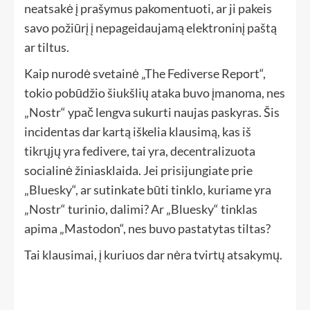
neatsakė į prašymus pakomentuoti, ar ji pakeis
savo požiūrį į nepageidaujamą elektroninį paštą
ar tiltus.
Kaip nurodė svetainė „The Fediverse Report“,
tokio pobūdžio šiukšlių ataka buvo įmanoma, nes
„Nostr“ ypač lengva sukurti naujas paskyras. Šis
incidentas dar kartą iškelia klausimą, kas iš
tikrųjų yra fedivere, tai yra, decentralizuota
socialinė žiniasklaida. Jei prisijungiate prie
„Bluesky“, ar sutinkate būti tinklo, kuriame yra
„Nostr“ turinio, dalimi? Ar „Bluesky“ tinklas
apima „Mastodon“, nes buvo pastatytas tiltas?
Tai klausimai, į kuriuos dar nėra tvirtų atsakymų.