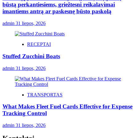
būstą perkantiesiems, griežtesni reikalavimai
imantiems antrą ar paskesnę būsto paskolą
admin
31 liepos, 2026
RECEPTAI
Stuffed Zucchini Boats
admin
31 liepos, 2026
TRANSPORTAS
What Makes Fleet Fuel Cards Effective for Expense
Tracking Control
admin
31 liepos, 2026