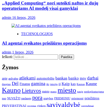
„Applied Computing“ nori suteikti naftos ir dujų
operatoriams AI modelį visai gamyklai
admin
16 liepos, 2026
TECHNOLOGIJOS
AI agentai sveikatos priežiūros operacijoms
admin
1 liepos, 2026
Ieškoti:
Žymos
atliekami
darbai
bankas
banko
automobilių
apie
apžvalga
BMW
gamina
Dėl
Kaune
Kaip
Finansų
kas
iš
daugiau
iki
istorija
Kaunas
Kauno
miesto
Lietuvos
maisto
neeksploatuojama
mano
naują
pora
priežiūros
NUVEŽTI
nuo
paslaugų
pratybos
PRIEMONIŲ
priemonė
savivaldybė
PRIVERSTINAI
rinkos
receptas
sprendimai