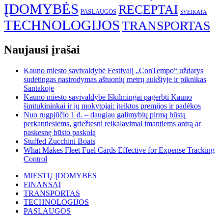
ĮDOMYBĖS
RECEPTAI
PASLAUGOS
SVEIKATA
TECHNOLOGIJOS
TRANSPORTAS
Naujausi įrašai
Kauno miesto savivaldybė Festivalį „ConTempo“ uždarys
sudėtingas pasirodymas aštuonių metrų aukštyje ir piknikas
Santakoje
Kauno miesto savivaldybė Iškilmingai pagerbti Kauno
šimtukininkai ir jų mokytojai: įteiktos premijos ir padėkos
Nuo rugpjūčio 1 d. – daugiau galimybių pirmą būstą
perkantiesiems, griežtesni reikalavimai imantiems antrą ar
paskesnę būsto paskolą
Stuffed Zucchini Boats
What Makes Fleet Fuel Cards Effective for Expense Tracking
Control
MIESTŲ ĮDOMYBĖS
FINANSAI
TRANSPORTAS
TECHNOLOGIJOS
PASLAUGOS