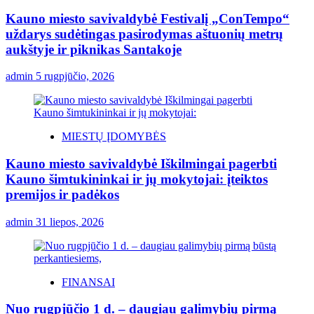
Kauno miesto savivaldybė Festivalį „ConTempo“
uždarys sudėtingas pasirodymas aštuonių metrų
aukštyje ir piknikas Santakoje
admin
5 rugpjūčio, 2026
MIESTŲ ĮDOMYBĖS
Kauno miesto savivaldybė Iškilmingai pagerbti
Kauno šimtukininkai ir jų mokytojai: įteiktos
premijos ir padėkos
admin
31 liepos, 2026
FINANSAI
Nuo rugpjūčio 1 d. – daugiau galimybių pirmą