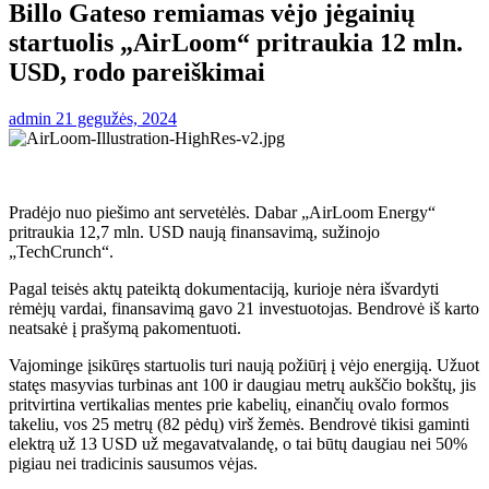
Billo Gateso remiamas vėjo jėgainių
startuolis „AirLoom“ pritraukia 12 mln.
USD, rodo pareiškimai
admin
21 gegužės, 2024
Pradėjo nuo piešimo ant servetėlės. Dabar „AirLoom Energy“
pritraukia 12,7 mln. USD naują finansavimą, sužinojo
„TechCrunch“.
Pagal teisės aktų pateiktą dokumentaciją, kurioje nėra išvardyti
rėmėjų vardai, finansavimą gavo 21 investuotojas. Bendrovė iš karto
neatsakė į prašymą pakomentuoti.
Vajominge įsikūręs startuolis turi naują požiūrį į vėjo energiją. Užuot
statęs masyvias turbinas ant 100 ir daugiau metrų aukščio bokštų, jis
pritvirtina vertikalias mentes prie kabelių, einančių ovalo formos
takeliu, vos 25 metrų (82 pėdų) virš žemės. Bendrovė tikisi gaminti
elektrą už 13 USD už megavatvalandę, o tai būtų daugiau nei 50%
pigiau nei tradicinis sausumos vėjas.