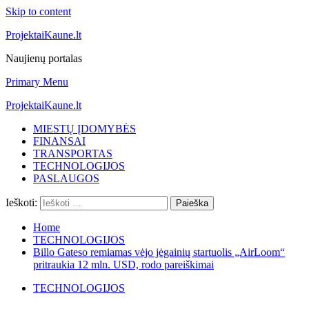
Skip to content
ProjektaiKaune.lt
Naujienų portalas
Primary Menu
ProjektaiKaune.lt
MIESTŲ ĮDOMYBĖS
FINANSAI
TRANSPORTAS
TECHNOLOGIJOS
PASLAUGOS
Ieškoti:
Home
TECHNOLOGIJOS
Billo Gateso remiamas vėjo jėgainių startuolis „AirLoom“
pritraukia 12 mln. USD, rodo pareiškimai
TECHNOLOGIJOS