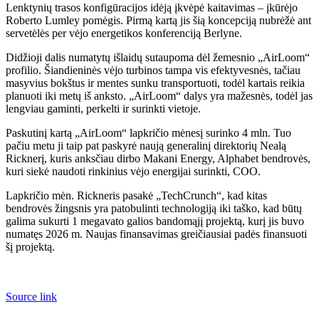
Lenktynių trasos konfigūracijos idėją įkvėpė kaitavimas – įkūrėjo
Roberto Lumley pomėgis. Pirmą kartą jis šią koncepciją nubrėžė ant
servetėlės ​​per vėjo energetikos konferenciją Berlyne.
Didžioji dalis numatytų išlaidų sutaupoma dėl žemesnio „AirLoom“
profilio. Šiandieninės vėjo turbinos tampa vis efektyvesnės, tačiau
masyvius bokštus ir mentes sunku transportuoti, todėl kartais reikia
planuoti iki metų iš anksto. „AirLoom“ dalys yra mažesnės, todėl jas
lengviau gaminti, perkelti ir surinkti vietoje.
Paskutinį kartą „AirLoom“ lapkričio mėnesį surinko 4 mln. Tuo
pačiu metu ji taip pat paskyrė naują generalinį direktorių Nealą
Ricknerį, kuris anksčiau dirbo Makani Energy, Alphabet bendrovės,
kuri siekė naudoti rinkinius vėjo energijai surinkti, COO.
Lapkričio mėn. Rickneris pasakė „TechCrunch“, kad kitas
bendrovės žingsnis yra patobulinti technologiją iki taško, kad būtų
galima sukurti 1 megavato galios bandomąjį projektą, kurį jis buvo
numatęs 2026 m. Naujas finansavimas greičiausiai padės finansuoti
šį projektą.
Source link