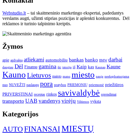
Kontaktai
Webstudio.lt
– tai skaitmeninio marketingo ekspertai, padedantys
verslams augti, užimti stiprias pozicijas ir aplenkti konkurentus. Dėl
reklamos ir turinio talpinimo kreiptis.
Žymos
atliekami
darbai
bankas
banko
automobilių
apie
apžvalga
BMW
gamina
Dėl
Kaune
Kaip
Finansų
kas
iš
daugiau
iki
istorija
Kaunas
Kauno
miesto
Lietuvos
maisto
neeksploatuojama
mano
naują
pora
priežiūros
NUVEŽTI
nuo
paslaugų
pratybos
PRIEMONIŲ
priemonė
savivaldybė
PRIVERSTINAI
rinkos
receptas
sprendimai
UAB
vandenys
virėjų
transporto
vyksta
Vištienos
Kategorijos
MIESTŲ
FINANSAI
AUTO