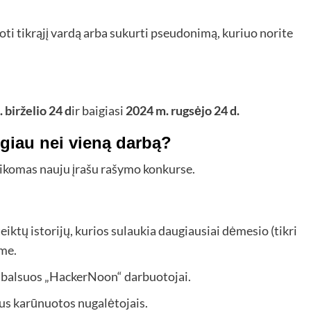
ti tikrąjį vardą arba sukurti pseudonimą, kuriuo norite
 birželio 24 d
ir baigiasi
2024 m. rugsėjo 24 d.
ugiau nei vieną darbą?
ikomas nauju įrašu rašymo konkurse.
ktų istorijų, kurios sulaukia daugiausiai dėmesio (tikri
ime.
as balsuos „HackerNoon“ darbuotojai.
bus karūnuotos nugalėtojais.