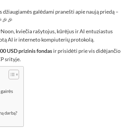
 džiaugiamės galėdami pranešti apie naują priedą –
🎉🎉
Noon, kviečia rašytojus, kūrėjus ir AI entuziastus
tą AI ir interneto kompiuterių protokolą.
00 USD prizinis fondas
ir prisidėti prie vis didėjančio
P srityje.
 gairės
ną darbą?