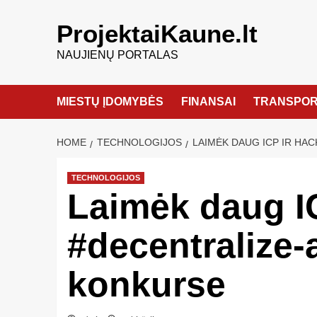
ProjektaiKaune.lt
NAUJIENŲ PORTALAS
MIESTŲ ĮDOMYBĖS
FINANSAI
TRANSPOR
HOME
TECHNOLOGIJOS
LAIMĖK DAUG ICP IR H
TECHNOLOGIJOS
Laimėk daug I
#decentralize-
konkurse