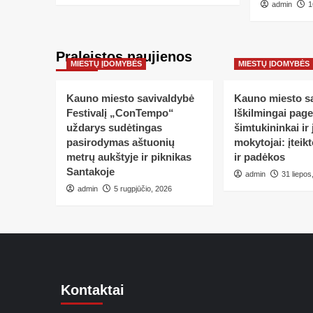
admin
1
Praleistos naujienos
MIESTŲ ĮDOMYBĖS
MIESTŲ ĮDOMYBĖS
Kauno miesto savivaldybė
Kauno miesto s
Festivalį „ConTempo“
Iškilmingai pag
uždarys sudėtingas
šimtukininkai ir 
pasirodymas aštuonių
mokytojai: įteik
metrų aukštyje ir piknikas
ir padėkos
Santakoje
admin
31 liepos
admin
5 rugpjūčio, 2026
Kontaktai