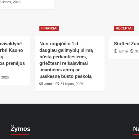
6 liepos, 2026
FINANSAI
RECEPTAI
avivaldybė
Nuo rugpjūčio 1 d. –
Stuffed Zuc
erbti Kauno
daugiau galimybių pirmą
admin
31
jų
būstą perkantiesiems,
tos premijos
griežtesni reikalavimai
imantiems antrą ar
paskesnę būsto paskolą
, 2026
admin
31 liepos, 2026
Žymos
Na