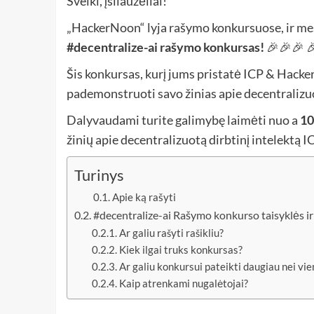
Sveiki, įsilaužėliai!
„HackerNoon“ lyja rašymo konkursuose, ir mes
#decentralize-ai rašymo konkursas!
🎉🎉🎉 
Šis konkursas, kurį jums pristatė ICP & Hacker
pademonstruoti savo žinias apie decentralizuo
Dalyvaudami turite galimybę laimėti nuo a
10
žinių apie decentralizuotą dirbtinį intelektą IC
Turinys
Apie ką rašyti
#decentralize-ai Rašymo konkurso taisyklės ir
Ar galiu rašyti rašikliu?
Kiek ilgai truks konkursas?
Ar galiu konkursui pateikti daugiau nei vie
Kaip atrenkami nugalėtojai?