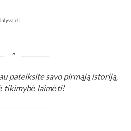
dalyvauti.
u pateiksite savo pirmąją istoriją,
 tikimybė laimėti!