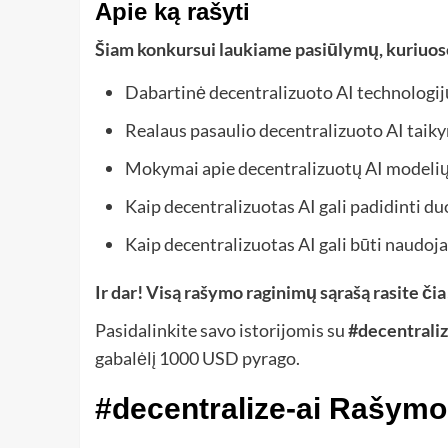
Apie ką rašyti
Šiam konkursui laukiame pasiūlymų, kuriuose 
Dabartinė decentralizuoto AI technologijų 
Realaus pasaulio decentralizuoto AI taik
Mokymai apie decentralizuotų AI modelių
Kaip decentralizuotas AI gali padidinti d
Kaip decentralizuotas AI gali būti naudo
Ir dar! Visą rašymo raginimų sąrašą rasite čia
Pasidalinkite savo istorijomis su
#decentraliz
gabalėlį 1000 USD pyrago.
#decentralize-ai Rašymo 