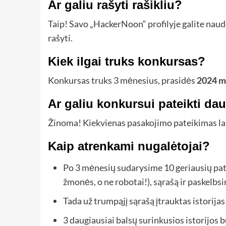
Ar galiu rašyti rašikliu?
Taip! Savo „HackerNoon“ profilyje galite naudo
rašyti.
Kiek ilgai truks konkursas?
Konkursas truks 3 mėnesius, prasidės
2024 m.
Ar galiu konkursui pateikti da
Žinoma! Kiekvienas pasakojimo pateikimas la
Kaip atrenkami nugalėtojai?
Po 3 mėnesių sudarysime 10 geriausių patei
žmonės, o ne robotai!), sąrašą ir paskelbs
Tada už trumpąjį sąrašą įtrauktas istorij
3 daugiausiai balsų surinkusios istorijos 