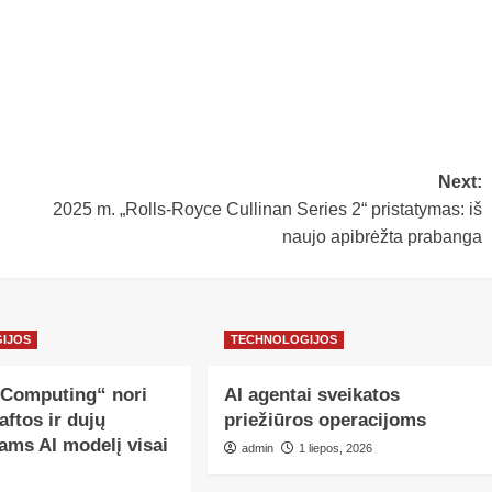
Next:
2025 m. „Rolls-Royce Cullinan Series 2“ pristatymas: iš
naujo apibrėžta prabanga
IJOS
TECHNOLOGIJOS
 Computing“ nori
AI agentai sveikatos
aftos ir dujų
priežiūros operacijoms
ams AI modelį visai
admin
1 liepos, 2026