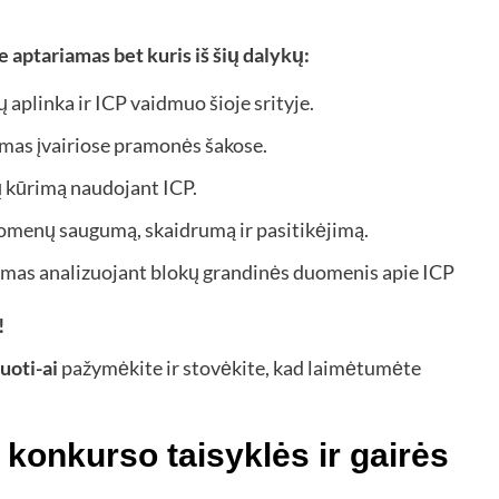
aptariamas bet kuris iš šių dalykų:
aplinka ir ICP vaidmuo šioje srityje.
ymas įvairiose pramonės šakose.
 kūrimą naudojant ICP.
uomenų saugumą, skaidrumą ir pasitikėjimą.
jamas analizuojant blokų grandinės duomenis apie ICP
!
uoti-ai
pažymėkite ir stovėkite, kad laimėtumėte
konkurso taisyklės ir gairės