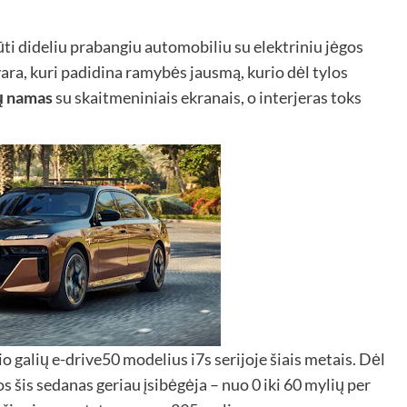
ti dideliu prabangiu automobiliu su elektriniu jėgos
ara, kuri padidina ramybės jausmą, kurio dėl tylos
jų namas
su skaitmeniniais ekranais, o interjeras toks
o galių e-drive50 modelius i7s serijoje šiais metais. Dėl
 šis sedanas geriau įsibėgėja – nuo ​​0 iki 60 mylių per