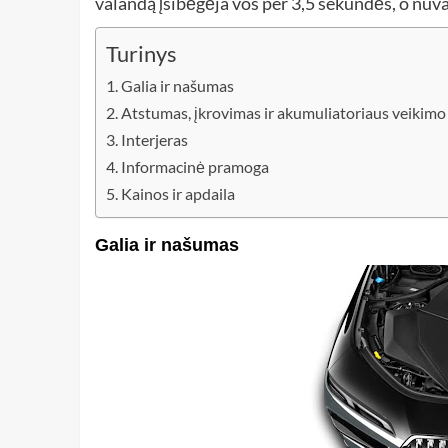
valandą įsibėgėja vos per 3,5 sekundės, o nu
Turinys
Galia ir našumas
Atstumas, įkrovimas ir akumuliatoriaus veikimo 
Interjeras
Informacinė pramoga
Kainos ir apdaila
Galia ir našumas