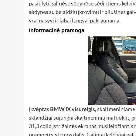
pasiūlyti galinėse sėdynėse sėdintiems keleiv
sėdynes su belaidžiu įkrovimu ir pliušines gal
yra masyvi ir labai lengvai pakraunama.
Informacinė pramoga
Įkvėptas
BMW iX visureigis,
skaitmeniniame pr
sklandžiai sujungia skaitmeninių matuoklių gru
31,3 colio įstrižainės ekranas, nusileidžiantis
pramogų sistemos dalis. Galiniai keleiviai ga