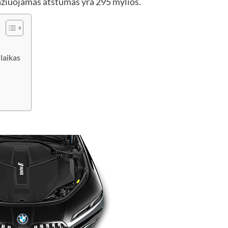
važiuojamas atstumas yra 295 mylios.
laikas