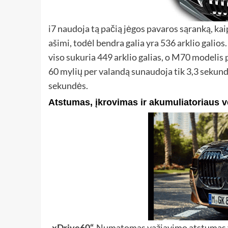
i7 naudoja tą pačią jėgos pavaros sąranką, kaip
ašimi, todėl bendra galia yra 536 arklio galios
viso sukuria 449 arklio galias, o M70 modelis p
60 mylių per valandą sunaudoja tik 3,3 sekundė
sekundės.
Atstumas, įkrovimas ir akumuliatoriaus v
„xDrive60“.
Numatomas važiavimo atstumas yr