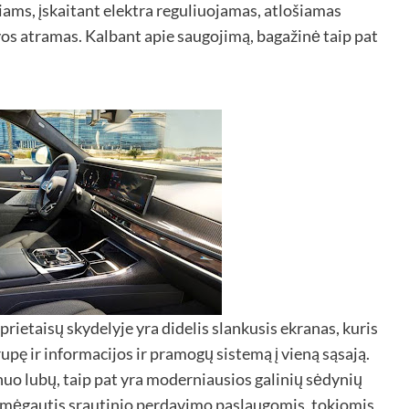
iams, įskaitant elektra reguliuojamas, atlošiamas
vos atramas. Kalbant apie saugojimą, bagažinė taip pat
ietaisų skydelyje yra didelis slankusis ekranas, kuris
pę ir informacijos ir pramogų sistemą į vieną sąsają.
 nuo lubų, taip pat yra moderniausios galinių sėdynių
li mėgautis srautinio perdavimo paslaugomis, tokiomis