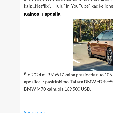
kaip „Netflix“, „Hulu“ ir „YouTube“, kad kelion
Kainos ir apdaila
Šio 2024 m. BMW i7 kaina prasideda nuo 106 
apdailos ir pasirinkimo. Tai yra BMW eDrive
BMW M70 kainuoja 169 500 USD.
Source link