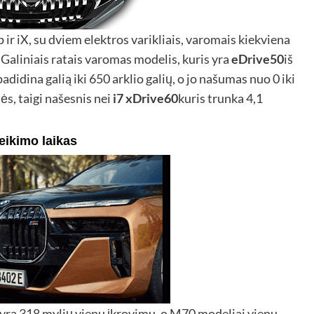
 ir iX, su dviem elektros varikliais, varomais kiekviena
. Galiniais ratais varomas modelis, kuris yra
eDrive50
iš
adidina galią iki 650 arklio galių, o jo našumas nuo 0 iki
s, taigi našesnis nei
i7 xDrive60
kuris trunka 4,1
eikimo laikas
a 318 mylių vienu įkrovimu, o M70 modeliai vienu