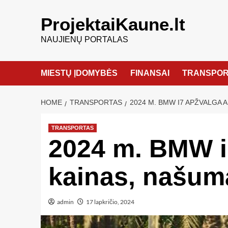
ProjektaiKaune.lt
NAUJIENŲ PORTALAS
MIESTŲ ĮDOMYBĖS
FINANSAI
TRANSPOR
HOME
TRANSPORTAS
2024 M. BMW I7 APŽVALGA 
TRANSPORTAS
2024 m. BMW i
kainas, našumą 
admin
17 lapkričio, 2024