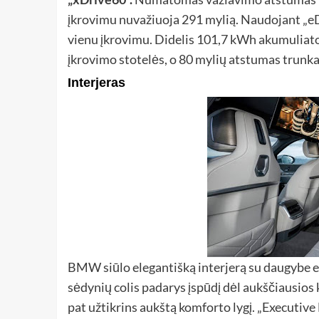
įkrovimu nuvažiuoja 291 mylią. Naudojant „eD
vienu įkrovimu. Didelis 101,7 kWh akumuliator
įkrovimo stotelės, o 80 mylių atstumas trunka
Interjeras
BMW siūlo elegantišką interjerą su daugybe erd
sėdynių colis padarys įspūdį dėl aukščiausios
pat užtikrins aukštą komforto lygį. „Executiv