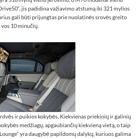
rive50“, jis padidina važiavimo atstumą iki 321 mylios
ius gali būti prijungtas prie nuolatinės srovės greito
 vos 10 minučių.
vės ir puikios kokybės. Kiekvienas priekinių ir galinių
 kokybės medžiagų, apgaubiančių kiekvieną vietą, o taip
e Lounge“ yra daugybė papildomų dalykų, kuriuos galima