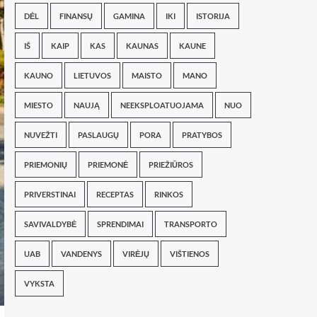
DĖL
FINANSŲ
GAMINA
IKI
ISTORIJA
IŠ
KAIP
KAS
KAUNAS
KAUNE
KAUNO
LIETUVOS
MAISTO
MANO
MIESTO
NAUJĄ
NEEKSPLOATUOJAMA
NUO
NUVEŽTI
PASLAUGŲ
PORA
PRATYBOS
PRIEMONIŲ
PRIEMONĖ
PRIEŽIŪROS
PRIVERSTINAI
RECEPTAS
RINKOS
SAVIVALDYBĖ
SPRENDIMAI
TRANSPORTO
UAB
VANDENYS
VIRĖJŲ
VIŠTIENOS
VYKSTA