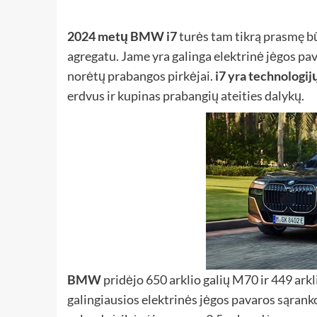
2024 metų BMW i7
turės tam tikrą prasmę bū
agregatu. Jame yra galinga elektrinė jėgos pav
norėtų prabangos pirkėjai.
i7 yra technologi
erdvus ir kupinas prabangių ateities dalykų.
BMW
pridėjo 650 arklio galių M70 ir 449 arkli
galingiausios elektrinės jėgos pavaros sąrankos