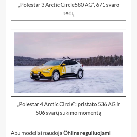
„Polestar 3 Arctic Circle580 AG“, 671 svaro
pėdų
„Polestar 4 Arctic Circle“: pristato 536 AG ir
506 svarų sukimo momentą
Abu modeliai naudoja
Öhlins reguliuojami