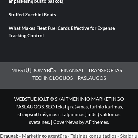
ar paskesnę būsto paskolą
Stuffed Zucchini Boats
What Makes Fleet Fuel Cards Effective for Expense
Tracking Control
MIESTŲ ĮDOMYBĖS
FINANSAI
TRANSPORTAS
TECHNOLOGIJOS
PASLAUGOS
WEBSTUDIO.LT © SKAITMENINIO MARKETINGO
PASLAUGOS. SEO tekstų rašymas, turinio kūrimas,
straipsnių rašymas ir talpinimas į mūsų valdomas
svetaines.
|
CoverNews
by AF themes.
Draugai: -
Marketingo agentūra
-
Teisinės konsultacijos
-
Skaidrių