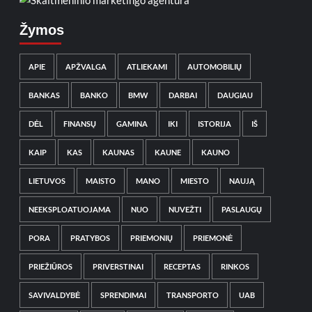
Žymos
APIE
APŽVALGA
ATLIEKAMI
AUTOMOBILIŲ
BANKAS
BANKO
BMW
DARBAI
DAUGIAU
DĖL
FINANSŲ
GAMINA
IKI
ISTORIJA
IŠ
KAIP
KAS
KAUNAS
KAUNE
KAUNO
LIETUVOS
MAISTO
MANO
MIESTO
NAUJĄ
NEEKSPLOATUOJAMA
NUO
NUVEŽTI
PASLAUGŲ
PORA
PRATYBOS
PRIEMONIŲ
PRIEMONĖ
PRIEŽIŪROS
PRIVERSTINAI
RECEPTAS
RINKOS
SAVIVALDYBĖ
SPRENDIMAI
TRANSPORTO
UAB