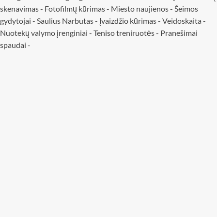
skenavimas
-
Fotofilmų kūrimas
-
Miesto naujienos
-
Šeimos
gydytojai
-
Saulius Narbutas
-
Įvaizdžio kūrimas
-
Veidoskaita
-
Nuotekų valymo įrenginiai -
Teniso treniruotės
- Pranešimai
spaudai -