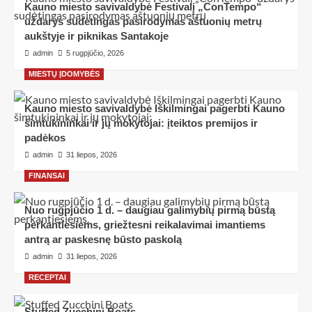
Kauno miesto savivaldybė Festivalį „ConTempo“
uždarys sudėtingas pasirodymas aštuonių metrų
aukštyje ir piknikas Santakoje
admin
5 rugpjūčio, 2026
MIESTŲ ĮDOMYBĖS
Kauno miesto savivaldybė Iškilmingai pagerbti Kauno
šimtukininkai ir jų mokytojai: įteiktos premijos ir
padėkos
admin
31 liepos, 2026
FINANSAI
Nuo rugpjūčio 1 d. – daugiau galimybių pirmą būstą
perkantiesiems, griežtesni reikalavimai imantiems
antrą ar paskesnę būsto paskolą
admin
31 liepos, 2026
RECEPTAI
Stuffed Zucchini Boats