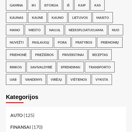
GAMINA
IKI
ISTORIJA
IŠ
KAIP
KAS
KAUNAS
KAUNE
KAUNO
LIETUVOS
MAISTO
MANO
MIESTO
NAUJĄ
NEEKSPLOATUOJAMA
NUO
NUVEŽTI
PASLAUGŲ
PORA
PRATYBOS
PRIEMONIŲ
PRIEMONĖ
PRIEŽIŪROS
PRIVERSTINAI
RECEPTAS
RINKOS
SAVIVALDYBĖ
SPRENDIMAI
TRANSPORTO
UAB
VANDENYS
VIRĖJŲ
VIŠTIENOS
VYKSTA
Kategorijos
(125)
AUTO
(170)
FINANSAI