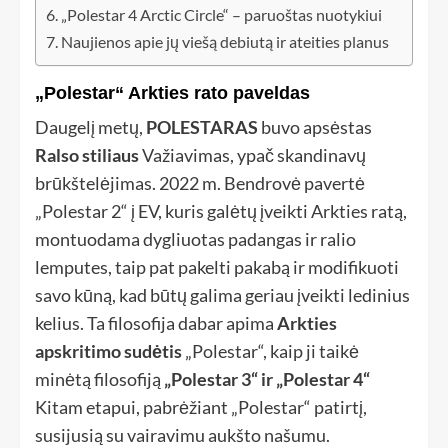
„Polestar 4 Arctic Circle“ – paruoštas nuotykiui
Naujienos apie jų viešą debiutą ir ateities planus
„Polestar“ Arkties rato paveldas
Daugelį metų,
POLESTARAS
buvo apsėstas
Ralso stiliaus
Važiavimas, ypač skandinavų
brūkštelėjimas. 2022 m. Bendrovė pavertė
„Polestar 2“ į EV, kuris galėtų įveikti Arkties ratą,
montuodama dygliuotas padangas ir ralio
lemputes, taip pat pakelti pakabą ir modifikuoti
savo kūną, kad būtų galima geriau įveikti ledinius
kelius. Ta filosofija dabar apima
Arkties
apskritimo sudėtis
„Polestar“, kaip ji taikė
minėtą filosofiją
„Polestar 3“ ir „Polestar 4“
Kitam etapui, pabrėžiant „Polestar“ patirtį,
susijusią su vairavimu aukšto našumu.