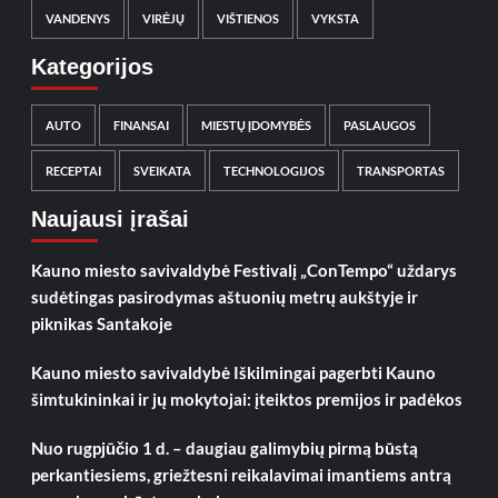
VANDENYS
VIRĖJŲ
VIŠTIENOS
VYKSTA
Kategorijos
AUTO
FINANSAI
MIESTŲ ĮDOMYBĖS
PASLAUGOS
RECEPTAI
SVEIKATA
TECHNOLOGIJOS
TRANSPORTAS
Naujausi įrašai
Kauno miesto savivaldybė Festivalį „ConTempo“ uždarys
sudėtingas pasirodymas aštuonių metrų aukštyje ir
piknikas Santakoje
Kauno miesto savivaldybė Iškilmingai pagerbti Kauno
šimtukininkai ir jų mokytojai: įteiktos premijos ir padėkos
Nuo rugpjūčio 1 d. – daugiau galimybių pirmą būstą
perkantiesiems, griežtesni reikalavimai imantiems antrą