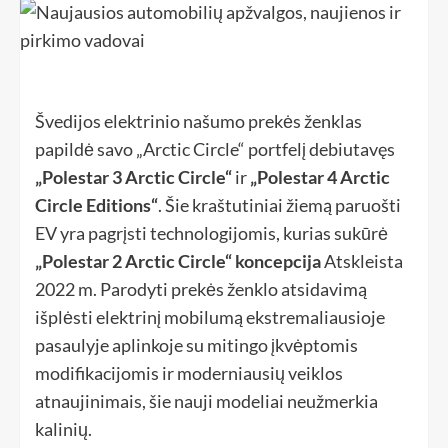
Švedijos elektrinio našumo prekės ženklas
papildė savo „Arctic Circle“ portfelį debiutavęs
„Polestar 3 Arctic Circle“
ir
„Polestar 4 Arctic
Circle Editions“
. Šie kraštutiniai žiemą paruošti
EV yra pagrįsti technologijomis, kurias sukūrė
„Polestar 2 Arctic Circle“ koncepcija
Atskleista
2022 m. Parodyti prekės ženklo atsidavimą
išplėsti elektrinį mobilumą ekstremaliausioje
pasaulyje aplinkoje su mitingo įkvėptomis
modifikacijomis ir moderniausių veiklos
atnaujinimais, šie nauji modeliai neužmerkia
kalinių.