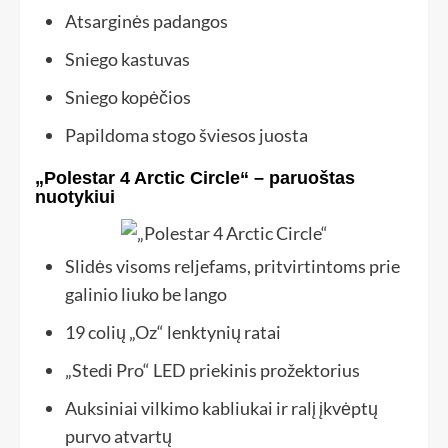
Atsarginės padangos
Sniego kastuvas
Sniego kopėčios
Papildoma stogo šviesos juosta
„Polestar 4 Arctic Circle“ – paruoštas
nuotykiui
Slidės visoms reljefams, pritvirtintoms prie
galinio liuko be lango
19 colių „Oz“ lenktynių ratai
„Stedi Pro“ LED priekinis prožektorius
Auksiniai vilkimo kabliukai ir ralį įkvėptų
purvo atvartų