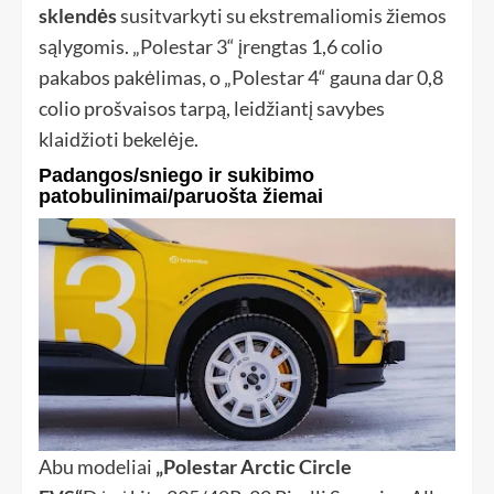
sklendės
susitvarkyti su ekstremaliomis žiemos
sąlygomis. „Polestar 3“ įrengtas 1,6 colio
pakabos pakėlimas, o „Polestar 4“ gauna dar 0,8
colio prošvaisos tarpą, leidžiantį savybes
klaidžioti bekelėje.
Padangos/sniego ir sukibimo
patobulinimai/paruošta žiemai
Abu modeliai
„Polestar Arctic Circle