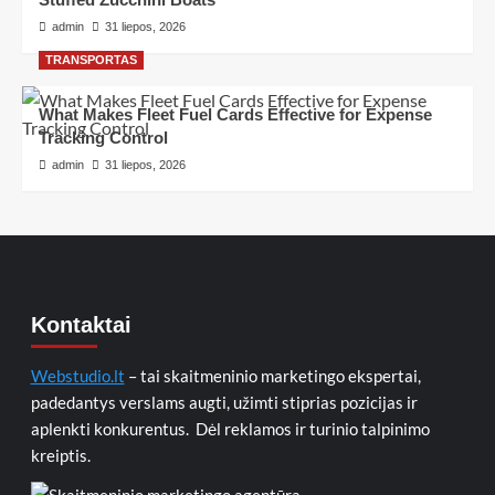
admin
31 liepos, 2026
TRANSPORTAS
What Makes Fleet Fuel Cards Effective for Expense
Tracking Control
admin
31 liepos, 2026
Kontaktai
Webstudio.lt
– tai skaitmeninio marketingo ekspertai,
padedantys verslams augti, užimti stiprias pozicijas ir
aplenkti konkurentus. Dėl reklamos ir turinio talpinimo
kreiptis.