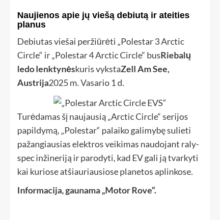
Naujienos apie jų viešą debiutą ir ateities
planus
Debiutas viešai peržiūrėti „Polestar 3 Arctic
Circle“ ir „Polestar 4 Arctic Circle“ bus
Riebalų
ledo lenktynės
kuris vyksta
Zell Am See,
Austrija
2025 m. Vasario 1 d.
Turėdamas šį naujausią „Arctic Circle“ serijos
papildymą, „Polestar“ palaiko galimybę sulieti
pažangiausias elektros veikimas naudojant raly-
spec inžineriją ir parodyti, kad EV gali ją tvarkyti
kai kuriose atšiauriausiose planetos aplinkose.
Informacija, gaunama „Motor Rove“.