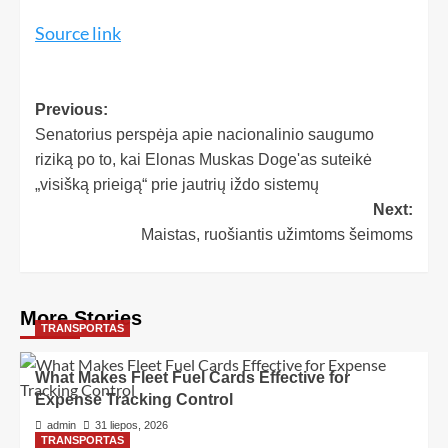
Source link
Previous:
Senatorius perspėja apie nacionalinio saugumo
riziką po to, kai Elonas Muskas Doge'as suteikė
„visišką prieigą“ prie jautrių iždo sistemų
Next:
Maistas, ruošiantis užimtoms šeimoms
More Stories
TRANSPORTAS
What Makes Fleet Fuel Cards Effective for
Expense Tracking Control
admin
31 liepos, 2026
TRANSPORTAS