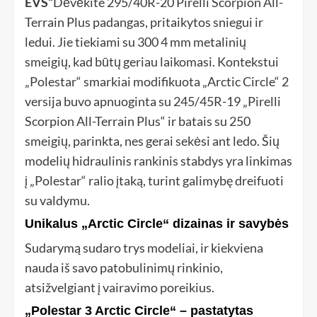
EVS“
Dėvėkite 295/40R-20 Pirelli Scorpion All-
Terrain Plus padangas, pritaikytos sniegui ir
ledui. Jie tiekiami su 300 4 mm metalinių
smeigių, kad būtų geriau laikomasi. Kontekstui
„Polestar“ smarkiai modifikuota „Arctic Circle“ 2
versija buvo apnuoginta su 245/45R-19 „Pirelli
Scorpion All-Terrain Plus“ ir batais su 250
smeigių, parinkta, nes gerai sekėsi ant ledo. Šių
modelių hidraulinis rankinis stabdys yra linkimas
į „Polestar“ ralio įtaką, turint galimybę dreifuoti
su valdymu.
Unikalus „Arctic Circle“ dizainas ir savybės
Sudarymą sudaro trys modeliai, ir kiekviena
nauda iš savo patobulinimų rinkinio,
atsižvelgiant į vairavimo poreikius.
„Polestar 3 Arctic Circle“ – pastatytas