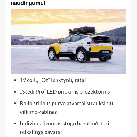
naudingumui
19 colių „Oz“ lenktynių ratai
„Stedi Pro“ LED priekinis prožektorius
Ralio stiliaus purvo atvartai su auksiniu
vilkimo kabliais
Individualizuotas stogo bagažinė, turi
reikalingą pavarą: