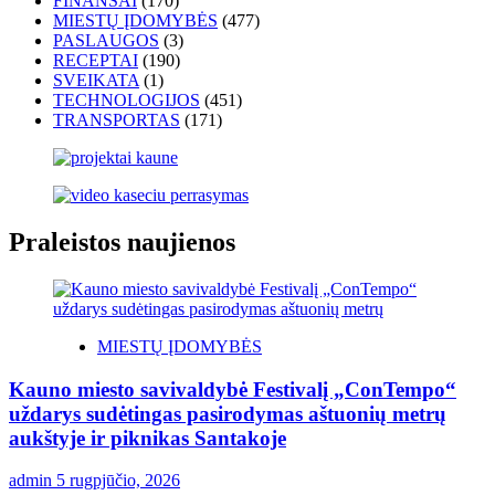
FINANSAI
(170)
MIESTŲ ĮDOMYBĖS
(477)
PASLAUGOS
(3)
RECEPTAI
(190)
SVEIKATA
(1)
TECHNOLOGIJOS
(451)
TRANSPORTAS
(171)
Praleistos naujienos
MIESTŲ ĮDOMYBĖS
Kauno miesto savivaldybė Festivalį „ConTempo“
uždarys sudėtingas pasirodymas aštuonių metrų
aukštyje ir piknikas Santakoje
admin
5 rugpjūčio, 2026