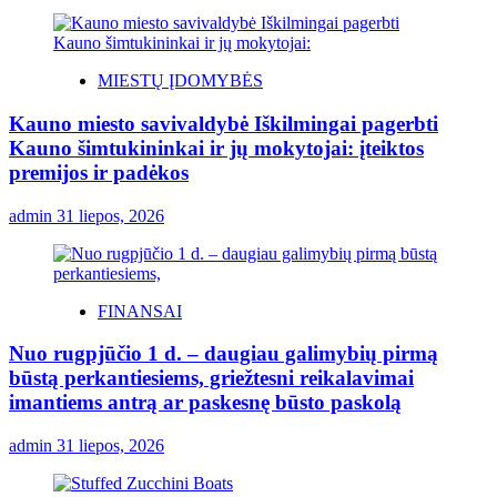
MIESTŲ ĮDOMYBĖS
Kauno miesto savivaldybė Iškilmingai pagerbti
Kauno šimtukininkai ir jų mokytojai: įteiktos
premijos ir padėkos
admin
31 liepos, 2026
FINANSAI
Nuo rugpjūčio 1 d. – daugiau galimybių pirmą
būstą perkantiesiems, griežtesni reikalavimai
imantiems antrą ar paskesnę būsto paskolą
admin
31 liepos, 2026