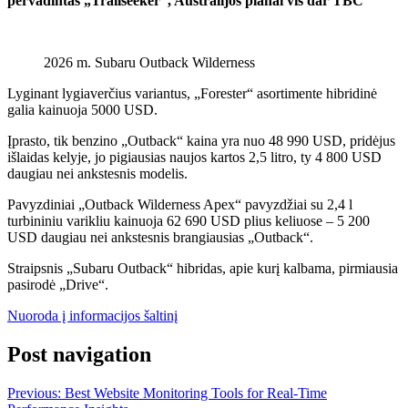
pervadintas „Trailseeker“, Australijos planai vis dar TBC
2026 m. Subaru Outback Wilderness
Lyginant lygiaverčius variantus, „Forester“ asortimente hibridinė
galia kainuoja 5000 USD.
Įprasto, tik benzino „Outback“ kaina yra nuo 48 990 USD, pridėjus
išlaidas kelyje, jo pigiausias naujos kartos 2,5 litro, ty 4 800 USD
daugiau nei ankstesnis modelis.
Pavyzdiniai „Outback Wilderness Apex“ pavyzdžiai su 2,4 l
turbininiu varikliu kainuoja 62 690 USD plius keliuose – 5 200
USD daugiau nei ankstesnis brangiausias „Outback“.
Straipsnis „Subaru Outback“ hibridas, apie kurį kalbama, pirmiausia
pasirodė „Drive“.
Nuoroda į informacijos šaltinį
Post navigation
Previous:
Best Website Monitoring Tools for Real-Time