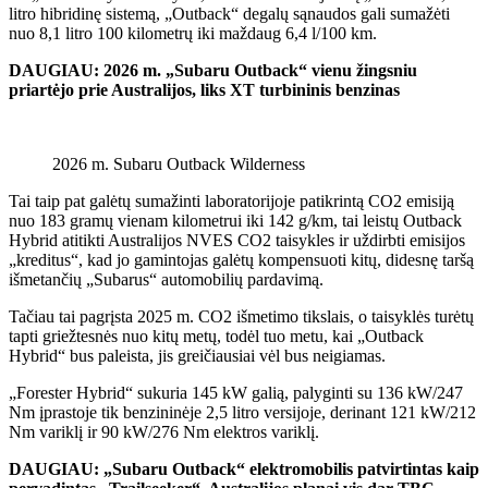
litro hibridinę sistemą, „Outback“ degalų sąnaudos gali sumažėti
nuo 8,1 litro 100 kilometrų iki maždaug 6,4 l/100 km.
DAUGIAU: 2026 m. „Subaru Outback“ vienu žingsniu
priartėjo prie Australijos, liks XT turbininis benzinas
2026 m. Subaru Outback Wilderness
Tai taip pat galėtų sumažinti laboratorijoje patikrintą CO2 emisiją
nuo 183 gramų vienam kilometrui iki 142 g/km, tai leistų Outback
Hybrid atitikti Australijos NVES CO2 taisykles ir uždirbti emisijos
„kreditus“, kad jo gamintojas galėtų kompensuoti kitų, didesnę taršą
išmetančių „Subarus“ automobilių pardavimą.
Tačiau tai pagrįsta 2025 m. CO2 išmetimo tikslais, o taisyklės turėtų
tapti griežtesnės nuo kitų metų, todėl tuo metu, kai „Outback
Hybrid“ bus paleista, jis greičiausiai vėl bus neigiamas.
„Forester Hybrid“ sukuria 145 kW galią, palyginti su 136 kW/247
Nm įprastoje tik benzininėje 2,5 litro versijoje, derinant 121 kW/212
Nm variklį ir 90 kW/276 Nm elektros variklį.
DAUGIAU: „Subaru Outback“ elektromobilis patvirtintas kaip