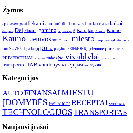
Žymos
atliekami
darbai
bankas
banko
automobilių
apie
apžvalga
BMW
gamina
Dėl
Kaune
Kaip
Finansų
kas
iš
daugiau
iki
istorija
Kaunas
Kauno
miesto
Lietuvos
maisto
neeksploatuojama
mano
naują
pora
priežiūros
NUVEŽTI
nuo
paslaugų
pratybos
PRIEMONIŲ
priemonė
savivaldybė
PRIVERSTINAI
rinkos
receptas
sprendimai
UAB
vandenys
virėjų
transporto
vyksta
Vištienos
Kategorijos
MIESTŲ
FINANSAI
AUTO
ĮDOMYBĖS
RECEPTAI
PASLAUGOS
SVEIKATA
TECHNOLOGIJOS
TRANSPORTAS
Naujausi įrašai