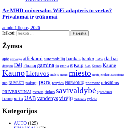
Ar MHD universalus WiFi adapteris to vertas?
Privalumai ir trūkumai
admin
1 liepos, 2026
Ieškoti:
Žymos
atliekami
darbai
bankas
banko
automobilių
apie
apžvalga
BMW
gamina
Dėl
Kaune
Kaip
Finansų
kas
iš
daugiau
iki
istorija
Kaunas
Kauno
miesto
Lietuvos
maisto
neeksploatuojama
mano
naują
pora
priežiūros
NUVEŽTI
nuo
paslaugų
pratybos
PRIEMONIŲ
priemonė
savivaldybė
PRIVERSTINAI
rinkos
receptas
sprendimai
UAB
vandenys
virėjų
transporto
vyksta
Vištienos
Kategorijos
AUTO
(125)