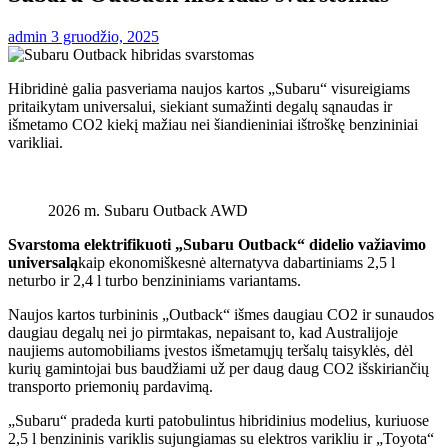
admin
3 gruodžio, 2025
Hibridinė galia pasveriama naujos kartos „Subaru“ visureigiams
pritaikytam universalui, siekiant sumažinti degalų sąnaudas ir
išmetamo CO2 kiekį mažiau nei šiandieniniai ištroškę benzininiai
varikliai.
2026 m. Subaru Outback AWD
Svarstoma elektrifikuoti „Subaru Outback“ didelio važiavimo
universalą
kaip ekonomiškesnė alternatyva dabartiniams 2,5 l
neturbo ir 2,4 l turbo benzininiams variantams.
Naujos kartos turbininis „Outback“ išmes daugiau CO2 ir sunaudos
daugiau degalų nei jo pirmtakas, nepaisant to, kad Australijoje
naujiems automobiliams įvestos išmetamųjų teršalų taisyklės, dėl
kurių gamintojai bus baudžiami už per daug daug CO2 išskiriančių
transporto priemonių pardavimą.
„Subaru“ pradeda kurti patobulintus hibridinius modelius, kuriuose
2,5 l benzininis variklis sujungiamas su elektros varikliu ir „Toyota“