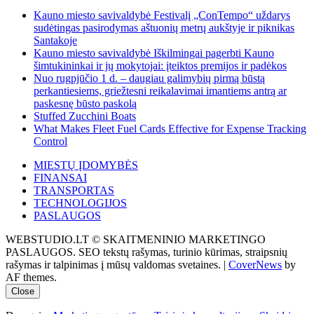
Kauno miesto savivaldybė Festivalį „ConTempo“ uždarys
sudėtingas pasirodymas aštuonių metrų aukštyje ir piknikas
Santakoje
Kauno miesto savivaldybė Iškilmingai pagerbti Kauno
šimtukininkai ir jų mokytojai: įteiktos premijos ir padėkos
Nuo rugpjūčio 1 d. – daugiau galimybių pirmą būstą
perkantiesiems, griežtesni reikalavimai imantiems antrą ar
paskesnę būsto paskolą
Stuffed Zucchini Boats
What Makes Fleet Fuel Cards Effective for Expense Tracking
Control
MIESTŲ ĮDOMYBĖS
FINANSAI
TRANSPORTAS
TECHNOLOGIJOS
PASLAUGOS
WEBSTUDIO.LT © SKAITMENINIO MARKETINGO
PASLAUGOS. SEO tekstų rašymas, turinio kūrimas, straipsnių
rašymas ir talpinimas į mūsų valdomas svetaines.
|
CoverNews
by
AF themes.
Close