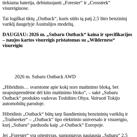
tiekiama baterija, debiutuojanti „Forester“ ir „Crosstrek“
visureigiuose.
Tai logiškai tiktų „Outback“, kuris siūlo tą patį 2,5 litro benzininį
variklį daugelyje Australijos modelių.
DAUGIAU: 2026 m. „Subaru Outback“ kaina ir specifikacijos
– naujos kartos visureigis pristatomas su „Wilderness“
visureigiu
2026 m. Subaru Outback AWD
„Hibridinis… svarstome apie kokį nors maitinimo bloką, bet
neapsisprendėme dėl kito maitinimo bloko“, – sakė „Subaru
Outback“ produkto vadovas Toshihiro Ohya.
Vairuoti
Tokijo
automobilių parodoje.
Hibridinis „Outback“ būtų tarp šiandieninių benzininių variklių ir
„Trailseeker“ – „Outback“ tipo elektrinio universalo ir visureigio,
kurį „Subaru“ parduoda kaip „e-Outback“ Europoje.
Jei „Forester“ yra orientyras, sumontavus naujausią „Subaru“ 2,5