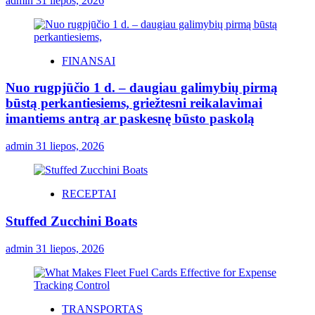
admin
31 liepos, 2026
FINANSAI
Nuo rugpjūčio 1 d. – daugiau galimybių pirmą
būstą perkantiesiems, griežtesni reikalavimai
imantiems antrą ar paskesnę būsto paskolą
admin
31 liepos, 2026
RECEPTAI
Stuffed Zucchini Boats
admin
31 liepos, 2026
TRANSPORTAS