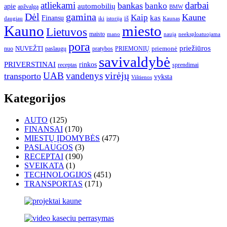
atliekami
darbai
bankas
banko
automobilių
apie
apžvalga
BMW
gamina
Dėl
Kaune
Kaip
Finansų
kas
iš
daugiau
iki
istorija
Kaunas
Kauno
miesto
Lietuvos
maisto
neeksploatuojama
mano
naują
pora
priežiūros
NUVEŽTI
nuo
paslaugų
pratybos
PRIEMONIŲ
priemonė
savivaldybė
PRIVERSTINAI
rinkos
receptas
sprendimai
UAB
vandenys
virėjų
transporto
vyksta
Vištienos
Kategorijos
AUTO
(125)
FINANSAI
(170)
MIESTŲ ĮDOMYBĖS
(477)
PASLAUGOS
(3)
RECEPTAI
(190)
SVEIKATA
(1)
TECHNOLOGIJOS
(451)
TRANSPORTAS
(171)