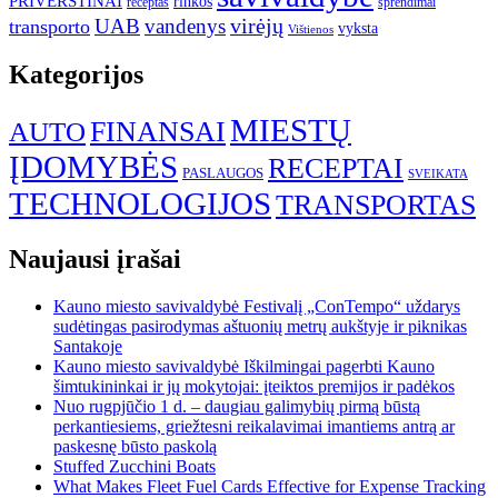
PRIVERSTINAI
rinkos
receptas
sprendimai
UAB
vandenys
virėjų
transporto
vyksta
Vištienos
Kategorijos
MIESTŲ
FINANSAI
AUTO
ĮDOMYBĖS
RECEPTAI
PASLAUGOS
SVEIKATA
TECHNOLOGIJOS
TRANSPORTAS
Naujausi įrašai
Kauno miesto savivaldybė Festivalį „ConTempo“ uždarys
sudėtingas pasirodymas aštuonių metrų aukštyje ir piknikas
Santakoje
Kauno miesto savivaldybė Iškilmingai pagerbti Kauno
šimtukininkai ir jų mokytojai: įteiktos premijos ir padėkos
Nuo rugpjūčio 1 d. – daugiau galimybių pirmą būstą
perkantiesiems, griežtesni reikalavimai imantiems antrą ar
paskesnę būsto paskolą
Stuffed Zucchini Boats
What Makes Fleet Fuel Cards Effective for Expense Tracking