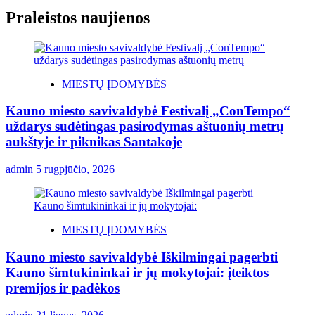
Praleistos naujienos
MIESTŲ ĮDOMYBĖS
Kauno miesto savivaldybė Festivalį „ConTempo“
uždarys sudėtingas pasirodymas aštuonių metrų
aukštyje ir piknikas Santakoje
admin
5 rugpjūčio, 2026
MIESTŲ ĮDOMYBĖS
Kauno miesto savivaldybė Iškilmingai pagerbti
Kauno šimtukininkai ir jų mokytojai: įteiktos
premijos ir padėkos