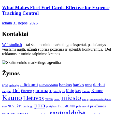
What Makes Fleet Fuel Cards Effective for Expense
Tracking Control
admin
31 liepos, 2026
Kontaktai
Webstudio.lt
– tai skaitmeninio marketingo ekspertai, padedantys
verslams augti, užimti stiprias pozicijas ir aplenkti konkurentus. Dėl
reklamos ir turinio talpinimo kreiptis.
Žymos
atliekami
darbai
bankas
banko
automobilių
apie
apžvalga
BMW
gamina
Dėl
Kaune
Kaip
Finansų
kas
iš
daugiau
iki
istorija
Kaunas
Kauno
miesto
Lietuvos
maisto
neeksploatuojama
mano
naują
pora
priežiūros
NUVEŽTI
nuo
paslaugų
pratybos
PRIEMONIŲ
priemonė
savivaldybė