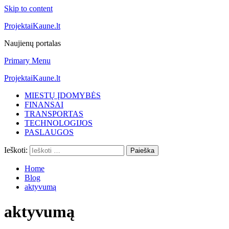
Skip to content
ProjektaiKaune.lt
Naujienų portalas
Primary Menu
ProjektaiKaune.lt
MIESTŲ ĮDOMYBĖS
FINANSAI
TRANSPORTAS
TECHNOLOGIJOS
PASLAUGOS
Ieškoti:
Home
Blog
aktyvumą
aktyvumą