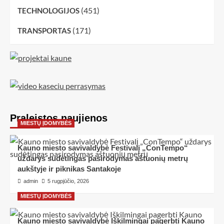
(451)
TECHNOLOGIJOS
(171)
TRANSPORTAS
Praleistos naujienos
MIESTŲ ĮDOMYBĖS
Kauno miesto savivaldybė Festivalį „ConTempo“
uždarys sudėtingas pasirodymas aštuonių metrų
aukštyje ir piknikas Santakoje
admin
5 rugpjūčio, 2026
MIESTŲ ĮDOMYBĖS
Kauno miesto savivaldybė Iškilmingai pagerbti Kauno