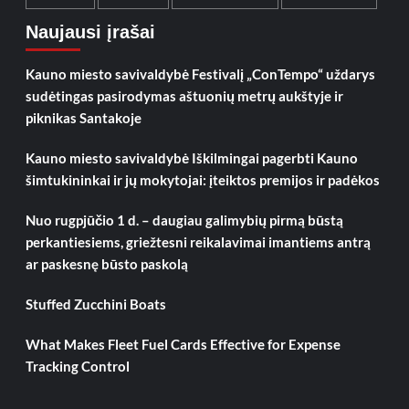
Naujausi įrašai
Kauno miesto savivaldybė Festivalį „ConTempo“ uždarys
sudėtingas pasirodymas aštuonių metrų aukštyje ir
piknikas Santakoje
Kauno miesto savivaldybė Iškilmingai pagerbti Kauno
šimtukininkai ir jų mokytojai: įteiktos premijos ir padėkos
Nuo rugpjūčio 1 d. – daugiau galimybių pirmą būstą
perkantiesiems, griežtesni reikalavimai imantiems antrą
ar paskesnę būsto paskolą
Stuffed Zucchini Boats
What Makes Fleet Fuel Cards Effective for Expense
Tracking Control