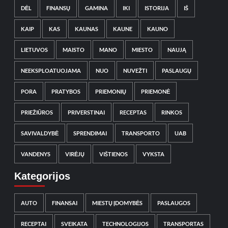
DĖL
FINANSŲ
GAMINA
IKI
ISTORIJA
IŠ
KAIP
KAS
KAUNAS
KAUNE
KAUNO
LIETUVOS
MAISTO
MANO
MIESTO
NAUJĄ
NEEKSPLOATUOJAMA
NUO
NUVEŽTI
PASLAUGŲ
PORA
PRATYBOS
PRIEMONIŲ
PRIEMONĖ
PRIEŽIŪROS
PRIVERSTINAI
RECEPTAS
RINKOS
SAVIVALDYBĖ
SPRENDIMAI
TRANSPORTO
UAB
VANDENYS
VIRĖJŲ
VIŠTIENOS
VYKSTA
Kategorijos
AUTO
FINANSAI
MIESTŲ ĮDOMYBĖS
PASLAUGOS
RECEPTAI
SVEIKATA
TECHNOLOGIJOS
TRANSPORTAS