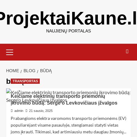
ProjektaiKaune.l
NAUJIENŲ PORTALAS
HOME
BLOG
BŪDĄ
būdą
TRANSPORTAS
Keičiame elektrinių transporto priemonių
įkrovimo būdą: Serge'o Levkovičiaus įžvalgos
admin
21 sausio, 2025
Prabangioms elektra varomoms transporto priemonėms (EV)
populiarėjant visame pasaulyje, stengiamasi statyti vietas
joms įkrauti. Tikimasi, kad artimiausiu metu daugiau žmonių...