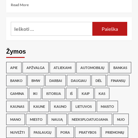
Read More
Žymos
APIE
APŽVALGA
ATLIEKAMI
AUTOMOBILIŲ
BANKAS
BANKO
BMW
DARBAI
DAUGIAU
DĖL
FINANSŲ
GAMINA
IKI
ISTORIJA
IŠ
KAIP
KAS
KAUNAS
KAUNE
KAUNO
LIETUVOS
MAISTO
MANO
MIESTO
NAUJĄ
NEEKSPLOATUOJAMA
NUO
NUVEŽTI
PASLAUGŲ
PORA
PRATYBOS
PRIEMONIŲ