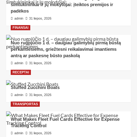
šimtukininkai ir jų mokytojai: įteiktos premijos ir
padėkos
admin
31 liepos, 2026
FINANSAI
Nuo rugpjūčio 1 d. – daugiau galimybių pirmą būstą
perkantiesiems, griežtesni reikalavimai imantiems
antrą ar paskesnę būsto paskolą
admin
31 liepos, 2026
RECEPTAI
Stuffed Zucchini Boats
admin
31 liepos, 2026
TRANSPORTAS
What Makes Fleet Fuel Cards Effective for Expense
Tracking Control
admin
31 liepos, 2026