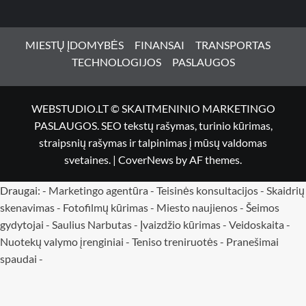
MIESTŲ ĮDOMYBĖS
FINANSAI
TRANSPORTAS
TECHNOLOGIJOS
PASLAUGOS
WEBSTUDIO.LT © SKAITMENINIO MARKETINGO
PASLAUGOS. SEO tekstų rašymas, turinio kūrimas,
straipsnių rašymas ir talpinimas į mūsų valdomas
svetaines.
|
CoverNews
by AF themes.
Draugai: -
Marketingo agentūra
-
Teisinės konsultacijos
-
Skaidrių
skenavimas
-
Fotofilmų kūrimas
-
Miesto naujienos
-
Šeimos
gydytojai
-
Saulius Narbutas
-
Įvaizdžio kūrimas
-
Veidoskaita
-
Nuotekų valymo įrenginiai -
Teniso treniruotės
- Pranešimai
spaudai -