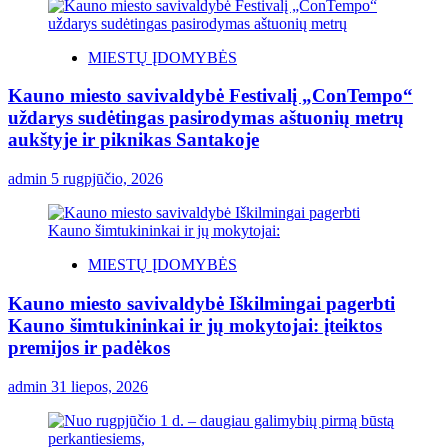
MIESTŲ ĮDOMYBĖS
Kauno miesto savivaldybė Festivalį „ConTempo“
uždarys sudėtingas pasirodymas aštuonių metrų
aukštyje ir piknikas Santakoje
admin
5 rugpjūčio, 2026
MIESTŲ ĮDOMYBĖS
Kauno miesto savivaldybė Iškilmingai pagerbti
Kauno šimtukininkai ir jų mokytojai: įteiktos
premijos ir padėkos
admin
31 liepos, 2026