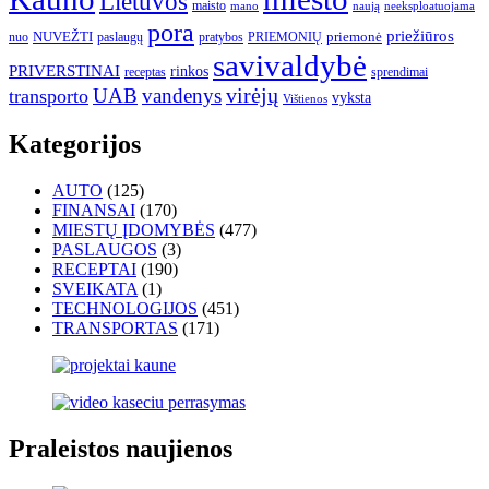
Lietuvos
maisto
neeksploatuojama
mano
naują
pora
priežiūros
NUVEŽTI
nuo
paslaugų
pratybos
PRIEMONIŲ
priemonė
savivaldybė
PRIVERSTINAI
rinkos
receptas
sprendimai
UAB
vandenys
virėjų
transporto
vyksta
Vištienos
Kategorijos
AUTO
(125)
FINANSAI
(170)
MIESTŲ ĮDOMYBĖS
(477)
PASLAUGOS
(3)
RECEPTAI
(190)
SVEIKATA
(1)
TECHNOLOGIJOS
(451)
TRANSPORTAS
(171)
Praleistos naujienos