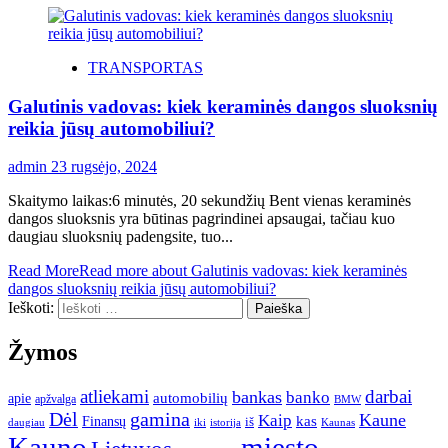
TRANSPORTAS
Galutinis vadovas: kiek keraminės dangos sluoksnių
reikia jūsų automobiliui?
admin
23 rugsėjo, 2024
Skaitymo laikas:6 minutės, 20 sekundžių Bent vienas keraminės
dangos sluoksnis yra būtinas pagrindinei apsaugai, tačiau kuo
daugiau sluoksnių padengsite, tuo...
Read More
Read more about Galutinis vadovas: kiek keraminės
dangos sluoksnių reikia jūsų automobiliui?
Ieškoti:
Žymos
atliekami
darbai
bankas
banko
automobilių
apie
apžvalga
BMW
gamina
Dėl
Kaune
Kaip
Finansų
kas
iš
daugiau
iki
istorija
Kaunas
Kauno
miesto