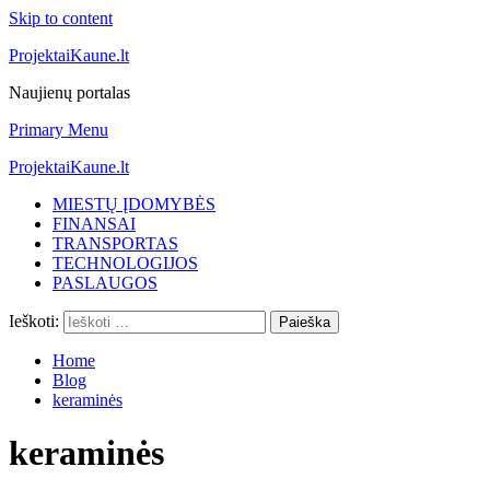
Skip to content
ProjektaiKaune.lt
Naujienų portalas
Primary Menu
ProjektaiKaune.lt
MIESTŲ ĮDOMYBĖS
FINANSAI
TRANSPORTAS
TECHNOLOGIJOS
PASLAUGOS
Ieškoti:
Home
Blog
keraminės
keraminės