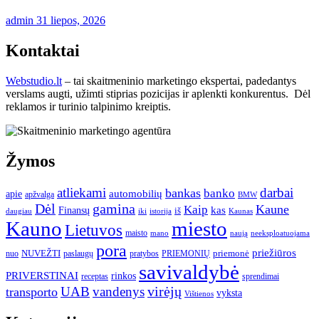
admin
31 liepos, 2026
Kontaktai
Webstudio.lt
– tai skaitmeninio marketingo ekspertai, padedantys
verslams augti, užimti stiprias pozicijas ir aplenkti konkurentus. Dėl
reklamos ir turinio talpinimo kreiptis.
Žymos
atliekami
darbai
bankas
banko
automobilių
apie
apžvalga
BMW
gamina
Dėl
Kaune
Kaip
Finansų
kas
iš
daugiau
iki
istorija
Kaunas
Kauno
miesto
Lietuvos
maisto
neeksploatuojama
mano
naują
pora
priežiūros
NUVEŽTI
nuo
paslaugų
pratybos
PRIEMONIŲ
priemonė
savivaldybė
PRIVERSTINAI
rinkos
receptas
sprendimai
UAB
vandenys
virėjų
transporto
vyksta
Vištienos