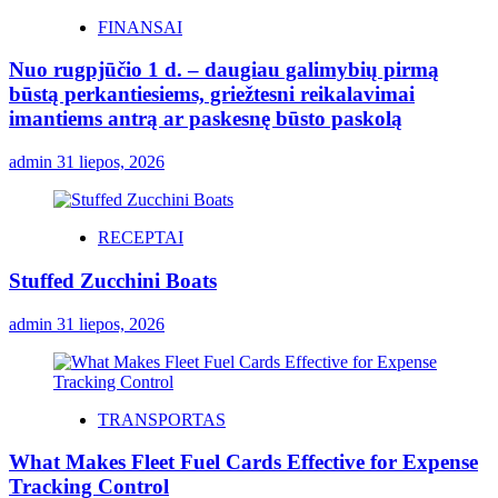
FINANSAI
Nuo rugpjūčio 1 d. – daugiau galimybių pirmą
būstą perkantiesiems, griežtesni reikalavimai
imantiems antrą ar paskesnę būsto paskolą
admin
31 liepos, 2026
RECEPTAI
Stuffed Zucchini Boats
admin
31 liepos, 2026
TRANSPORTAS
What Makes Fleet Fuel Cards Effective for Expense
Tracking Control