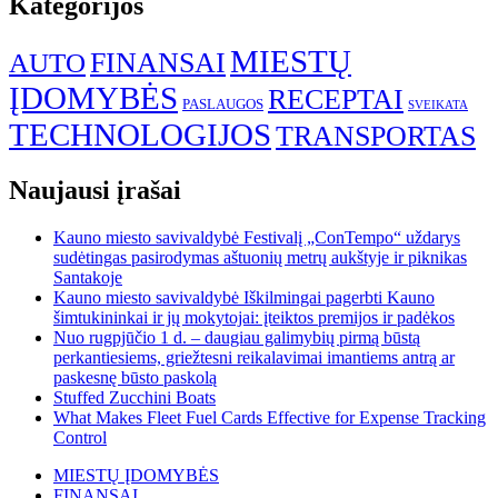
Kategorijos
MIESTŲ
FINANSAI
AUTO
ĮDOMYBĖS
RECEPTAI
PASLAUGOS
SVEIKATA
TECHNOLOGIJOS
TRANSPORTAS
Naujausi įrašai
Kauno miesto savivaldybė Festivalį „ConTempo“ uždarys
sudėtingas pasirodymas aštuonių metrų aukštyje ir piknikas
Santakoje
Kauno miesto savivaldybė Iškilmingai pagerbti Kauno
šimtukininkai ir jų mokytojai: įteiktos premijos ir padėkos
Nuo rugpjūčio 1 d. – daugiau galimybių pirmą būstą
perkantiesiems, griežtesni reikalavimai imantiems antrą ar
paskesnę būsto paskolą
Stuffed Zucchini Boats
What Makes Fleet Fuel Cards Effective for Expense Tracking
Control
MIESTŲ ĮDOMYBĖS
FINANSAI