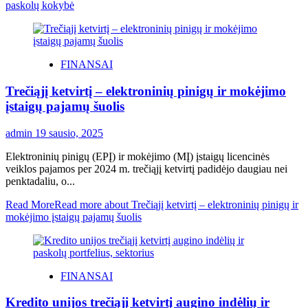
paskolų kokybė
FINANSAI
Trečiąjį ketvirtį – elektroninių pinigų ir mokėjimo
įstaigų pajamų šuolis
admin
19 sausio, 2025
Elektroninių pinigų (EPĮ) ir mokėjimo (MĮ) įstaigų licencinės
veiklos pajamos per 2024 m. trečiąjį ketvirtį padidėjo daugiau nei
penktadaliu, o...
Read More
Read more about Trečiąjį ketvirtį – elektroninių pinigų ir
mokėjimo įstaigų pajamų šuolis
FINANSAI
Kredito unijos trečiąjį ketvirtį augino indėlių ir