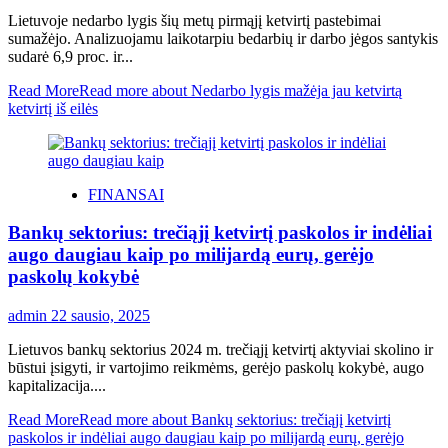
Lietuvoje nedarbo lygis šių metų pirmąjį ketvirtį pastebimai
sumažėjo. Analizuojamu laikotarpiu bedarbių ir darbo jėgos santykis
sudarė 6,9 proc. ir...
Read More
Read more about Nedarbo lygis mažėja jau ketvirtą
ketvirtį iš eilės
FINANSAI
Bankų sektorius: trečiąjį ketvirtį paskolos ir indėliai
augo daugiau kaip po milijardą eurų, gerėjo
paskolų kokybė
admin
22 sausio, 2025
Lietuvos bankų sektorius 2024 m. trečiąjį ketvirtį aktyviai skolino ir
būstui įsigyti, ir vartojimo reikmėms, gerėjo paskolų kokybė, augo
kapitalizacija....
Read More
Read more about Bankų sektorius: trečiąjį ketvirtį
paskolos ir indėliai augo daugiau kaip po milijardą eurų, gerėjo