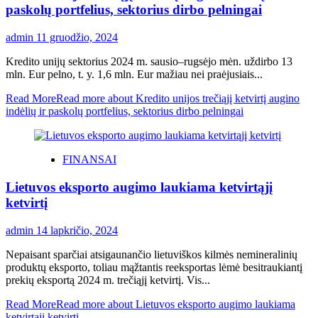
paskolų portfelius, sektorius dirbo pelningai
admin
11 gruodžio, 2024
Kredito unijų sektorius 2024 m. sausio–rugsėjo mėn. uždirbo 13
mln. Eur pelno, t. y. 1,6 mln. Eur mažiau nei praėjusiais...
Read More
Read more about Kredito unijos trečiąjį ketvirtį augino
indėlių ir paskolų portfelius, sektorius dirbo pelningai
FINANSAI
Lietuvos eksporto augimo laukiama ketvirtąjį
ketvirtį
admin
14 lapkričio, 2024
Nepaisant sparčiai atsigaunančio lietuviškos kilmės nemineralinių
produktų eksporto, toliau mąžtantis reeksportas lėmė besitraukiantį
prekių eksportą 2024 m. trečiąjį ketvirtį. Vis...
Read More
Read more about Lietuvos eksporto augimo laukiama
ketvirtąjį ketvirtį