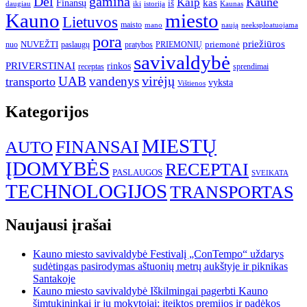
gamina
Dėl
Kaune
Kaip
Finansų
kas
iš
daugiau
iki
istorija
Kaunas
Kauno
miesto
Lietuvos
maisto
neeksploatuojama
mano
naują
pora
priežiūros
NUVEŽTI
nuo
paslaugų
pratybos
PRIEMONIŲ
priemonė
savivaldybė
PRIVERSTINAI
rinkos
receptas
sprendimai
UAB
vandenys
virėjų
transporto
vyksta
Vištienos
Kategorijos
MIESTŲ
FINANSAI
AUTO
ĮDOMYBĖS
RECEPTAI
PASLAUGOS
SVEIKATA
TECHNOLOGIJOS
TRANSPORTAS
Naujausi įrašai
Kauno miesto savivaldybė Festivalį „ConTempo“ uždarys
sudėtingas pasirodymas aštuonių metrų aukštyje ir piknikas
Santakoje
Kauno miesto savivaldybė Iškilmingai pagerbti Kauno
šimtukininkai ir jų mokytojai: įteiktos premijos ir padėkos