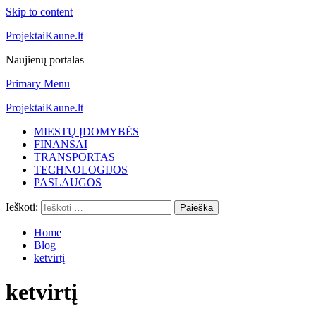
Skip to content
ProjektaiKaune.lt
Naujienų portalas
Primary Menu
ProjektaiKaune.lt
MIESTŲ ĮDOMYBĖS
FINANSAI
TRANSPORTAS
TECHNOLOGIJOS
PASLAUGOS
Ieškoti:
Home
Blog
ketvirtį
ketvirtį