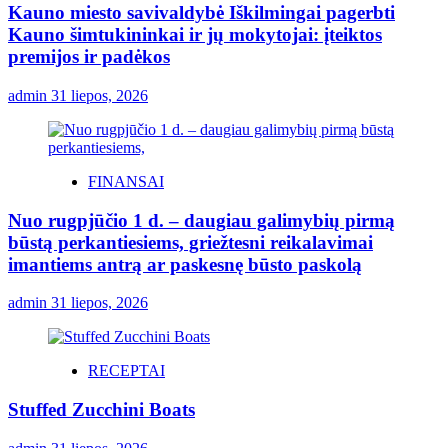
Kauno miesto savivaldybė Iškilmingai pagerbti
Kauno šimtukininkai ir jų mokytojai: įteiktos
premijos ir padėkos
admin
31 liepos, 2026
FINANSAI
Nuo rugpjūčio 1 d. – daugiau galimybių pirmą
būstą perkantiesiems, griežtesni reikalavimai
imantiems antrą ar paskesnę būsto paskolą
admin
31 liepos, 2026
RECEPTAI
Stuffed Zucchini Boats