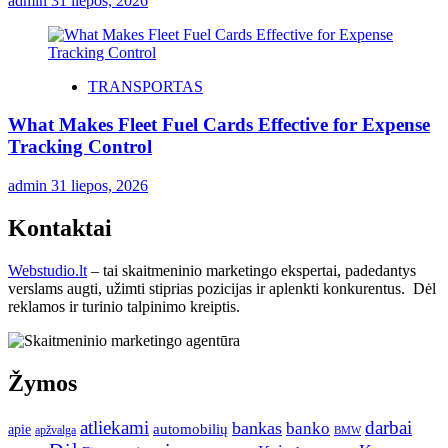
admin
31 liepos, 2026
TRANSPORTAS
What Makes Fleet Fuel Cards Effective for Expense
Tracking Control
admin
31 liepos, 2026
Kontaktai
Webstudio.lt
– tai skaitmeninio marketingo ekspertai, padedantys
verslams augti, užimti stiprias pozicijas ir aplenkti konkurentus. Dėl
reklamos ir turinio talpinimo kreiptis.
Žymos
atliekami
darbai
bankas
banko
automobilių
apie
apžvalga
BMW