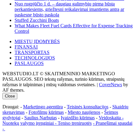
Nuo rugpjūčio 1 d. – daugiau galimybių pirmą būstą
perkantiesiems, griežtesni reikalavimai imantiems antrą ar
paskesnę būsto paskolą
Stuffed Zucchini Boats
What Makes Fleet Fuel Cards Effective for Expense Tracking
Control
MIESTŲ ĮDOMYBĖS
FINANSAI
TRANSPORTAS
TECHNOLOGIJOS
PASLAUGOS
WEBSTUDIO.LT © SKAITMENINIO MARKETINGO
PASLAUGOS. SEO tekstų rašymas, turinio kūrimas, straipsnių
rašymas ir talpinimas į mūsų valdomas svetaines.
|
CoverNews
by
AF themes.
Close
Draugai: -
Marketingo agentūra
-
Teisinės konsultacijos
-
Skaidrių
skenavimas
-
Fotofilmų kūrimas
-
Miesto naujienos
-
Šeimos
gydytojai
-
Saulius Narbutas
-
Įvaizdžio kūrimas
-
Veidoskaita
-
Nuotekų valymo įrenginiai -
Teniso treniruotės
- Pranešimai spaudai
-