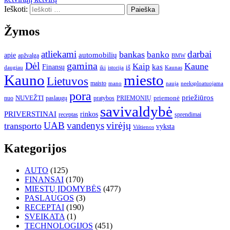
Ieškoti:
Žymos
atliekami
darbai
bankas
banko
automobilių
apie
apžvalga
BMW
gamina
Dėl
Kaune
Kaip
Finansų
kas
iš
daugiau
iki
istorija
Kaunas
Kauno
miesto
Lietuvos
maisto
neeksploatuojama
mano
naują
pora
priežiūros
NUVEŽTI
nuo
paslaugų
pratybos
PRIEMONIŲ
priemonė
savivaldybė
PRIVERSTINAI
rinkos
receptas
sprendimai
UAB
vandenys
virėjų
transporto
vyksta
Vištienos
Kategorijos
AUTO
(125)
FINANSAI
(170)
MIESTŲ ĮDOMYBĖS
(477)
PASLAUGOS
(3)
RECEPTAI
(190)
SVEIKATA
(1)
TECHNOLOGIJOS
(451)