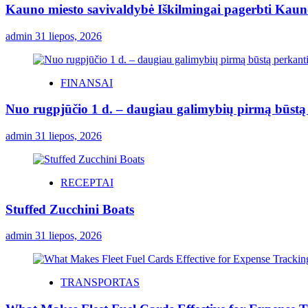
Kauno miesto savivaldybė Iškilmingai pagerbti Kauno 
admin
31 liepos, 2026
FINANSAI
Nuo rugpjūčio 1 d. – daugiau galimybių pirmą būstą p
admin
31 liepos, 2026
RECEPTAI
Stuffed Zucchini Boats
admin
31 liepos, 2026
TRANSPORTAS