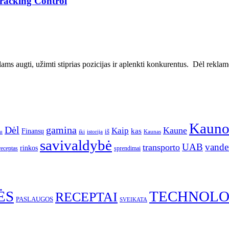
Tracking Control
ms augti, užimti stiprias pozicijas ir aplenkti konkurentus. Dėl reklamos
Kaun
gamina
Dėl
Kaune
Kaip
Finansų
kas
iš
u
iki
istorija
Kaunas
savivaldybė
UAB
vande
transporto
rinkos
receptas
sprendimai
ĖS
TECHNOLO
RECEPTAI
PASLAUGOS
SVEIKATA