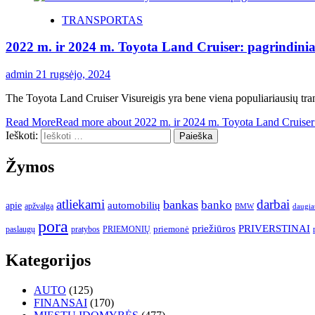
TRANSPORTAS
2022 m. ir 2024 m. Toyota Land Cruiser: pagrindiniai 
admin
21 rugsėjo, 2024
The Toyota Land Cruiser Visureigis yra bene viena populiariausių tran
Read More
Read more about 2022 m. ir 2024 m. Toyota Land Cruiser: p
Ieškoti:
Žymos
atliekami
darbai
bankas
banko
automobilių
apie
apžvalga
daugia
BMW
pora
priežiūros
PRIVERSTINAI
paslaugų
pratybos
PRIEMONIŲ
priemonė
Kategorijos
AUTO
(125)
FINANSAI
(170)