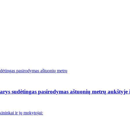
rys sudėtingas pasirodymas aštuonių metrų aukštyje i