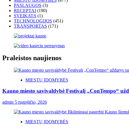
MIESTŲ ĮDOMYBĖS
(477)
PASLAUGOS
(3)
RECEPTAI
(190)
SVEIKATA
(1)
TECHNOLOGIJOS
(451)
TRANSPORTAS
(171)
Praleistos naujienos
MIESTŲ ĮDOMYBĖS
Kauno miesto savivaldybė Festivalį „ConTempo“ užda
admin
5 rugpjūčio, 2026
MIESTŲ ĮDOMYBĖS