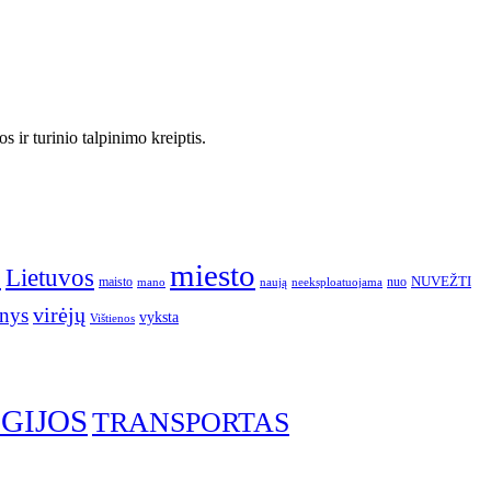
 ir turinio talpinimo kreiptis.
o
miesto
Lietuvos
NUVEŽTI
nuo
maisto
neeksploatuojama
mano
naują
nys
virėjų
vyksta
Vištienos
GIJOS
TRANSPORTAS