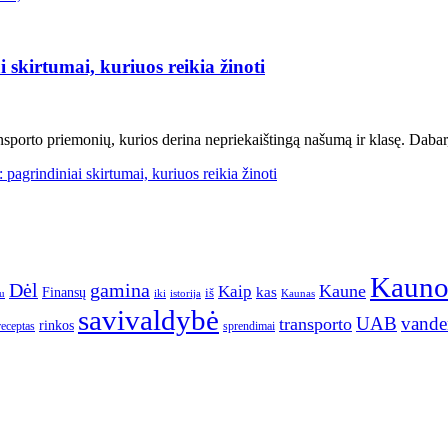
skirtumai, kuriuos reikia žinoti
sporto priemonių, kurios derina nepriekaištingą našumą ir klasę. Dabar,
agrindiniai skirtumai, kuriuos reikia žinoti
Kaun
gamina
Dėl
Kaune
Kaip
Finansų
kas
iš
u
iki
istorija
Kaunas
savivaldybė
UAB
vande
transporto
rinkos
receptas
sprendimai