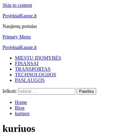
Skip to content
ProjektaiKaune.lt
Naujienų portalas
Primary Menu
ProjektaiKaune.lt
MIESTŲ ĮDOMYBĖS
FINANSAI
TRANSPORTAS
TECHNOLOGIJOS
PASLAUGOS
Ieškoti:
Home
Blog
kuriuos
kuriuos