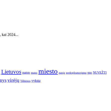
 kai 2024...
o
miesto
Lietuvos
NUVEŽTI
nuo
maisto
neeksploatuojama
mano
naują
nys
virėjų
vyksta
Vištienos