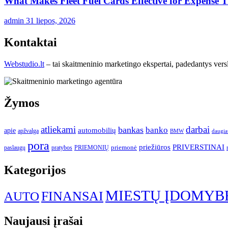
What Makes Fleet Fuel Cards Effective for Expense 
admin
31 liepos, 2026
Kontaktai
Webstudio.lt
– tai skaitmeninio marketingo ekspertai, padedantys versla
Žymos
atliekami
darbai
bankas
banko
automobilių
apie
apžvalga
daugia
BMW
pora
priežiūros
PRIVERSTINAI
paslaugų
pratybos
PRIEMONIŲ
priemonė
Kategorijos
MIESTŲ ĮDOMYB
FINANSAI
AUTO
Naujausi įrašai