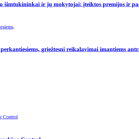
šimtukininkai ir jų mokytojai: įteiktos premijos ir p
erkantiesiems, griežtesni reikalavimai imantiems antr