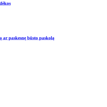
adėkos
ą ar paskesnę būsto paskolą